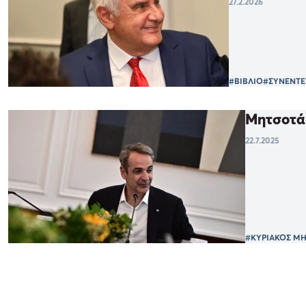
27.2.2026
#ΒΙΒΛΙΟ
#ΣΥΝΕΝΤΕ
Μητσοτάκ
22.7.2025
#ΚΥΡΙΑΚΟΣ Μ