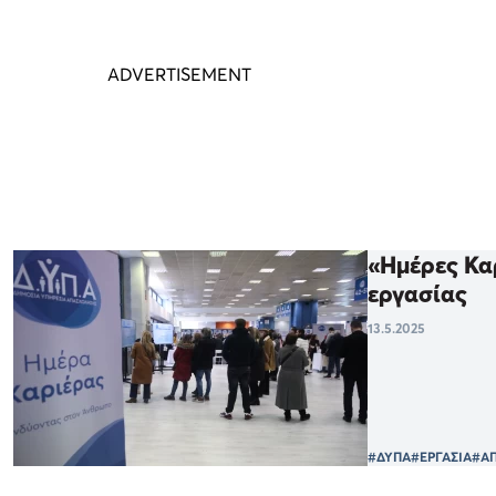
«Ημέρες Καρ
εργασίας
13.5.2025
#ΔΥΠΑ
#ΕΡΓΑΣΙΑ
#Α