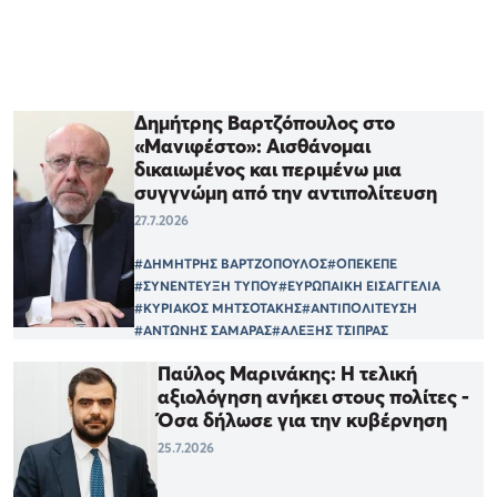
Δημήτρης Βαρτζόπουλος στο
«Μανιφέστο»: Αισθάνομαι
δικαιωμένος και περιμένω μια
συγγνώμη από την αντιπολίτευση
27.7.2026
#ΔΗΜΗΤΡΗΣ ΒΑΡΤΖΟΠΟΥΛΟΣ
#ΟΠΕΚΕΠΕ
#ΣΥΝΕΝΤΕΥΞΗ ΤΥΠΟΥ
#ΕΥΡΩΠΑΙΚΗ ΕΙΣΑΓΓΕΛΙΑ
#ΚΥΡΙΑΚΟΣ ΜΗΤΣΟΤΑΚΗΣ
#ΑΝΤΙΠΟΛΙΤΕΥΣΗ
#ΑΝΤΩΝΗΣ ΣΑΜΑΡΑΣ
#ΑΛΕΞΗΣ ΤΣΙΠΡΑΣ
Παύλος Μαρινάκης: Η τελική
αξιολόγηση ανήκει στους πολίτες -
Όσα δήλωσε για την κυβέρνηση
25.7.2026