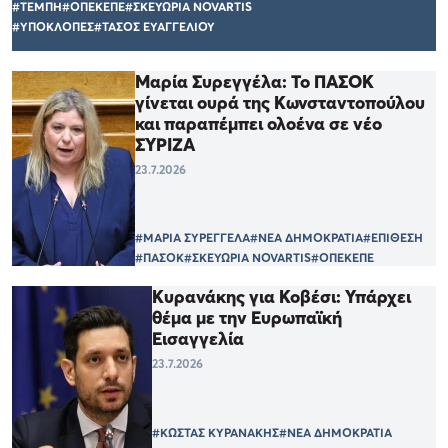
#ΤΕΜΠΗ
#ΟΠΕΚΕΠΕ
#ΣΚΕΥΩΡΙΑ NOVARTIS
#ΥΠΟΚΛΟΠΕΣ
#ΤΑΣΟΣ ΕΥΑΓΓΕΛΙΟΥ
Μαρία Συρεγγέλα: Το ΠΑΣΟΚ
γίνεται ουρά της Κωνσταντοπούλου
και παραπέμπει ολοένα σε νέο
ΣΥΡΙΖΑ
23.7.2026
#ΜΑΡΙΑ ΣΥΡΕΓΓΕΛΑ
#ΝΕΑ ΔΗΜΟΚΡΑΤΙΑ
#ΕΠΙΘΕΣΗ
#ΠΑΣΟΚ
#ΣΚΕΥΩΡΙΑ NOVARTIS
#ΟΠΕΚΕΠΕ
Κυρανάκης για Κοβέσι: Υπάρχει
θέμα με την Ευρωπαϊκή
Εισαγγελία
23.7.2026
#ΚΩΣΤΑΣ ΚΥΡΑΝΑΚΗΣ
#ΝΕΑ ΔΗΜΟΚΡΑΤΙΑ