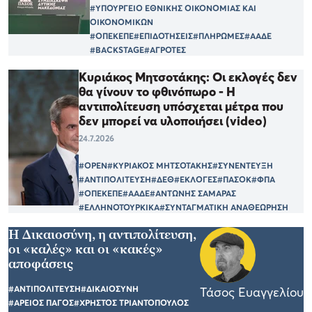
#ΥΠΟΥΡΓΕΙΟ ΕΘΝΙΚΗΣ ΟΙΚΟΝΟΜΙΑΣ ΚΑΙ
ΟΙΚΟΝΟΜΙΚΩΝ
#ΟΠΕΚΕΠΕ
#ΕΠΙΔΟΤΗΣΕΙΣ
#ΠΛΗΡΩΜΕΣ
#ΑΑΔΕ
#BACKSTAGE
#ΑΓΡΟΤΕΣ
Κυριάκος Μητσοτάκης: Οι εκλογές δεν
θα γίνουν το φθινόπωρο - Η
αντιπολίτευση υπόσχεται μέτρα που
δεν μπορεί να υλοποιήσει (video)
24.7.2026
#OPEN
#ΚΥΡΙΑΚΟΣ ΜΗΤΣΟΤΑΚΗΣ
#ΣΥΝΕΝΤΕΥΞΗ
#ΑΝΤΙΠΟΛΙΤΕΥΣΗ
#ΔΕΘ
#ΕΚΛΟΓΕΣ
#ΠΑΣΟΚ
#ΦΠΑ
#ΟΠΕΚΕΠΕ
#ΑΑΔΕ
#ΑΝΤΩΝΗΣ ΣΑΜΑΡΑΣ
#ΕΛΛΗΝΟΤΟΥΡΚΙΚΑ
#ΣΥΝΤΑΓΜΑΤΙΚΗ ΑΝΑΘΕΩΡΗΣΗ
Η Δικαιοσύνη, η αντιπολίτευση,
οι «καλές» και οι «κακές»
αποφάσεις
#ΑΝΤΙΠΟΛΙΤΕΥΣΗ
#ΔΙΚΑΙΟΣΥΝΗ
Τάσος Ευαγγελίου
#ΑΡΕΙΟΣ ΠΑΓΟΣ
#ΧΡΗΣΤΟΣ ΤΡΙΑΝΤΟΠΟΥΛΟΣ