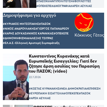
#ΠΑΣΟΚ
#ΑΝΤΙΠΟΛΙΤΕΥΣΗ
#ΒΟΥΛΕΥΤΕΣ
#ΟΠΕΚΕΠΕ
#ΔΙΚΟΓΡΑΦΙΑ
#ΑΡΣΗ ΑΣΥΛΙΑΣ
Δημοψήφισμα για αρχηγό
#ΚΥΡΙΑΚΟΣ ΜΗΤΣΟΤΑΚΗΣ
#ΠΑΣΟΚ
#ΝΙΚΟΣ ΑΝΔΡΟΥΛΑΚΗΣ
#ΓΙΩΡΓΟΣ ΠΑΠΑΝΔΡΕΟΥ
#ΧΑΡΗΣ ΔΟΥΚΑΣ
#ΝΙΚΟΣ ΚΑΡΑΝΙΚΑΣ
#ΟΠΕΚΕΠΕ
Κόκκινος Γάτος
#ΔΗΜΟΨΗΦΙΣΜΑ
#ΑΛΕΞΗΣ ΤΣΙΠΡΑΣ
#ΕΛ.Α.Σ.-Ελληνική Αριστερή Συμπαράταξη
Κωνσταντίνος Κυρανάκης κατά
Ευρωπαϊκής Εισαγγελίας: Γιατί δεν
ζήτησε άρση ασυλίας του Παρασύρη
του ΠΑΣΟΚ; (video)
22.7.2026
#ΚΩΣΤΑΣ ΚΥΡΑΝΑΚΗΣ
#ΝΕΑ ΔΗΜΟΚΡΑΤΙΑ
#ΕΠΙΘΕΣΗ
#ΕΥΡΩΠΑΙΚΗ ΕΙΣΑΓΓΕΛΙΑ
#ΟΠΕΚΕΠΕ
#ΠΑΣΟΚ
#ΑΡΣΗ ΑΣΥΛΙΑΣ