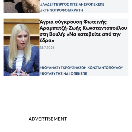
#ΑΑΔΕ
#ΓΙΩΡΓΟΣ ΠΙΤΣΙΛΗΣ
#ΟΠΕΚΕΠΕ
#ΚΤΗΝΟΤΡΟΦΟΙ
#ΚΡΗΤΗ
Άγρια σύγκρουση Φωτεινής
Αραμπατζή-Ζωής Κωνσταντοπούλου
στη Βουλή: «Να κατεβείτε από την
έδρα»
28.7.2026
#ΒΟΥΛΗ
#ΣΥΓΚΡΟΥΣΗ
#ΖΩΗ ΚΩΝΣΤΑΝΤΟΠΟΥΛΟΥ
#ΒΟΥΛΕΥΤΗΣ ΝΔ
#ΟΠΕΚΕΠΕ