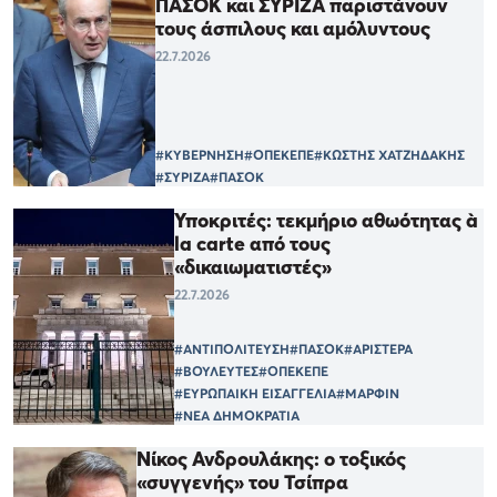
ΠΑΣΟΚ και ΣΥΡΙΖΑ παριστάνουν
τους άσπιλους και αμόλυντους
22.7.2026
#ΚΥΒΕΡΝΗΣΗ
#ΟΠΕΚΕΠΕ
#ΚΩΣΤΗΣ ΧΑΤΖΗΔΑΚΗΣ
#ΣΥΡΙΖΑ
#ΠΑΣΟΚ
Υποκριτές: τεκμήριο αθωότητας à
la carte από τους
«δικαιωματιστές»
22.7.2026
#ΑΝΤΙΠΟΛΙΤΕΥΣΗ
#ΠΑΣΟΚ
#ΑΡΙΣΤΕΡΑ
#ΒΟΥΛΕΥΤΕΣ
#ΟΠΕΚΕΠΕ
#ΕΥΡΩΠΑΙΚΗ ΕΙΣΑΓΓΕΛΙΑ
#ΜΑΡΦΙΝ
#ΝΕΑ ΔΗΜΟΚΡΑΤΙΑ
Νίκος Ανδρουλάκης: ο τοξικός
«συγγενής» του Τσίπρα