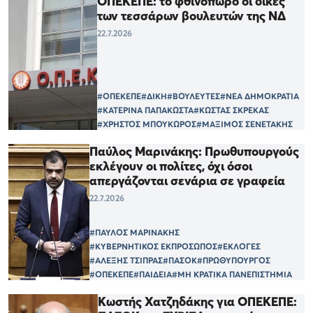
ΟΠΕΚΕΠΕ: το φθινόπωρο οι δίκες
των τεσσάρων βουλευτών της ΝΔ
22.7.2026
#ΟΠΕΚΕΠΕ
#ΔΙΚΗ
#ΒΟΥΛΕΥΤΕΣ
#ΝΕΑ ΔΗΜΟΚΡΑΤΙΑ
#ΚΑΤΕΡΙΝΑ ΠΑΠΑΚΩΣΤΑ
#ΚΩΣΤΑΣ ΣΚΡΕΚΑΣ
#ΧΡΗΣΤΟΣ ΜΠΟΥΚΩΡΟΣ
#ΜΑΞΙΜΟΣ ΣΕΝΕΤΑΚΗΣ
Παύλος Μαρινάκης: Πρωθυπουργούς
εκλέγουν οι πολίτες, όχι όσοι
απεργάζονται σενάρια σε γραφεία
22.7.2026
#ΠΑΥΛΟΣ ΜΑΡΙΝΑΚΗΣ
#ΚΥΒΕΡΝΗΤΙΚΟΣ ΕΚΠΡΟΣΩΠΟΣ
#ΕΚΛΟΓΕΣ
#ΑΛΕΞΗΣ ΤΣΙΠΡΑΣ
#ΠΑΣΟΚ
#ΠΡΩΘΥΠΟΥΡΓΟΣ
#ΟΠΕΚΕΠΕ
#ΠΑΙΔΕΙΑ
#ΜΗ ΚΡΑΤΙΚΑ ΠΑΝΕΠΙΣΤΗΜΙΑ
Κωστής Χατζηδάκης για ΟΠΕΚΕΠΕ: