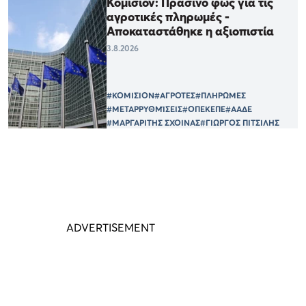
Κομισιόν: Πράσινο φως για τις
αγροτικές πληρωμές -
Αποκαταστάθηκε η αξιοπιστία
3.8.2026
#ΚΟΜΙΣΙΟΝ
#ΑΓΡΟΤΕΣ
#ΠΛΗΡΩΜΕΣ
#ΜΕΤΑΡΡΥΘΜΊΣΕΙΣ
#ΟΠΕΚΕΠΕ
#ΑΑΔΕ
#ΜΑΡΓΑΡΙΤΗΣ ΣΧΟΙΝΑΣ
#ΓΙΩΡΓΟΣ ΠΙΤΣΙΛΗΣ