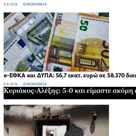
8.8.2026
ΟΙΚΟΝΟΜΙΑ
e-ΕΦΚΑ και ΔΥΠΑ: 56,7 εκατ. ευρώ σε 58.370 δι
8.8.2026
ΟΙΚΟΝΟΜΙΑ
Κυριάκος-Αλέξης: 5-0 και είμαστε ακόμη