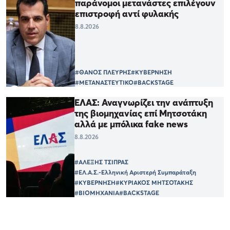
παράνομοι μετανάστες επιλέγουν
επιστροφή αντί φυλακής
8.8.2026
#ΘΑΝΟΣ ΠΛΕΥΡΗΣ
#ΚΥΒΕΡΝΗΣΗ
#ΜΕΤΑΝΑΣΤΕΥΤΙΚΟ
#BACKSTAGE
ΕΛΑΣ: Αναγνωρίζει την ανάπτυξη
της βιομηχανίας επί Μητσοτάκη
αλλά με μπόλικα fake news
8.8.2026
#ΑΛΕΞΗΣ ΤΣΙΠΡΑΣ
#ΕΛ.Α.Σ.-Ελληνική Αριστερή Συμπαράταξη
#ΚΥΒΕΡΝΗΣΗ
#ΚΥΡΙΑΚΟΣ ΜΗΤΣΟΤΑΚΗΣ
#ΒΙΟΜΗΧΑΝΙΑ
#BACKSTAGE