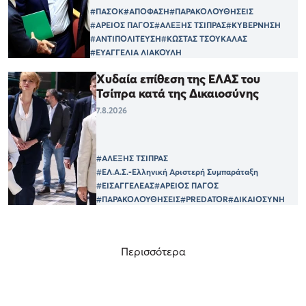
#ΠΑΣΟΚ
#ΑΠΟΦΑΣΗ
#ΠΑΡΑΚΟΛΟΥΘΗΣΕΙΣ
#ΑΡΕΙΟΣ ΠΑΓΟΣ
#ΑΛΕΞΗΣ ΤΣΙΠΡΑΣ
#ΚΥΒΕΡΝΗΣΗ
#ΑΝΤΙΠΟΛΙΤΕΥΣΗ
#ΚΩΣΤΑΣ ΤΣΟΥΚΑΛΑΣ
#ΕΥΑΓΓΕΛΙΑ ΛΙΑΚΟΥΛΗ
Χυδαία επίθεση της ΕΛΑΣ του
Τσίπρα κατά της Δικαιοσύνης
7.8.2026
#ΑΛΕΞΗΣ ΤΣΙΠΡΑΣ
#ΕΛ.Α.Σ.-Ελληνική Αριστερή Συμπαράταξη
#ΕΙΣΑΓΓΕΛΕΑΣ
#ΑΡΕΙΟΣ ΠΑΓΟΣ
#ΠΑΡΑΚΟΛΟΥΘΗΣΕΙΣ
#PREDATOR
#ΔΙΚΑΙΟΣΥΝΗ
Περισσότερα