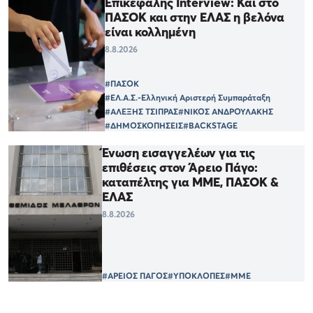
Επικεφαλής Interview: Και στο
ΠΑΣΟΚ και στην ΕΛΑΣ η βελόνα
είναι κολλημένη
8.8.2026
#ΠΑΣΟΚ
#ΕΛ.Α.Σ.-Ελληνική Αριστερή Συμπαράταξη
#ΑΛΕΞΗΣ ΤΣΙΠΡΑΣ
#ΝΙΚΟΣ ΑΝΔΡΟΥΛΑΚΗΣ
#ΔΗΜΟΣΚΟΠΗΣΕΙΣ
#BACKSTAGE
Ένωση εισαγγελέων για τις
επιθέσεις στον Άρειο Πάγο:
καταπέλτης για ΜΜΕ, ΠΑΣΟΚ &
ΕΛΑΣ
8.8.2026
#ΑΡΕΙΟΣ ΠΑΓΟΣ
#ΥΠΟΚΛΟΠΕΣ
#ΜΜΕ