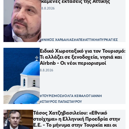
καμένες εκτάσεις της Αττικής
8.8.2026
#ΝΙΚΟΣ ΧΑΡΔΑΛΙΑΣ
#ΑΠΕ
#ΑΤΤΙΚΗ
#ΠΥΡΚΑΓΙΕΣ
Ειδικό Χωροταξικό για τον Τουρισμό:
Τι αλλάζει σε ξενοδοχεία, νησιά και
Airbnb - Οι νέοι περιορισμοί
8.8.2026
#ΤΟΥΡΙΣΜΟΣ
#ΟΛΓΑ ΚΕΦΑΛΟΓΙΑΝΝΗ
#ΣΤΑΥΡΟΣ ΠΑΠΑΣΤΑΥΡΟΥ
Τάσος Χατζηβασιλείου: «Εθνικό
στοίχημα» η Ελληνική Προεδρία στην
Ε.Ε. - Το μήνυμα στην Τουρκία και οι