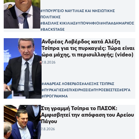
#ΥΠΟΥΡΓΕΙΟ ΝΑΥΤΙΛΙΑΣ ΚΑΙ ΝΗΣΙΩΤΙΚΗΣ
ΠΟΛΙΤΙΚΗΣ
#ΒΑΣΙΛΗΣ ΚΙΚΙΛΙΑΣ
#ΥΠΟΨΗΦΙΟΙ
#ΗΠΑ
#ΔΗΜΑΡΧΟΣ
#BACKSTAGE
Ανδρέας Λοβέρδος κατά Αλέξη
Τσίπρα για τις πυρκαγιές: Τώρα είναι
ώρα μάχης, τι περισυλλογής; (video)
7.8.2026
#ΑΝΔΡΕΑΣ ΛΟΒΕΡΔΟΣ
#ΑΛΕΞΗΣ ΤΣΙΠΡΑΣ
#ΠΥΡΚΑΓΙΕΣ
#ΕΠΙΧΕΙΡΗΣΕΙΣ
#ΠΥΡΟΣΒΕΣΤΕΣ
#ΕΡΓΑ
#ΠΡΟΓΡΑΜΜΑ
Στη γραμμή Τσίπρα το ΠΑΣΟΚ:
Αμφισβητεί την απόφαση του Αρείου
Πάγου
7.8.2026