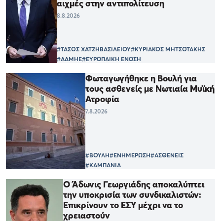
αιχμές στην αντιπολίτευση
8.8.2026
#ΤΑΣΟΣ ΧΑΤΖΗΒΑΣΙΛΕΙΟΥ
#ΚΥΡΙΑΚΟΣ ΜΗΤΣΟΤΑΚΗΣ
#ΑΔΜΗΕ
#ΕΥΡΩΠΑΙΚΗ ΕΝΩΣΗ
Φωταγωγήθηκε η Βουλή για
τους ασθενείς με Νωτιαία Μυϊκή
Ατροφία
7.8.2026
#ΒΟΥΛΗ
#ΕΝΗΜΕΡΩΣΗ
#ΑΣΘΕΝΕΙΣ
#ΚΑΜΠΑΝΙΑ
Ο Άδωνις Γεωργιάδης αποκαλύπτει
την υποκρισία των συνδικαλιστών:
Επικρίνουν το ΕΣΥ μέχρι να το
χρειαστούν