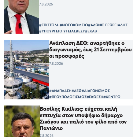
7.8.2026
#ΕΠΙΣΤΟΛΗ
#ΝΟΣΟΚΟΜΕΙΟ
#ΑΔΩΝΙΣ ΓΕΩΡΓΙΑΔΗΣ
#ΥΠΟΥΡΓΕΙΟ ΥΓΕΙΑΣ
#ΕΣΥ
#ΕΚΑΒ
Ανάπλαση ΔΕΘ: αναρτήθηκε ο
διαγωνισμός, έως 21 Σεπτεμβρίου
οι προσφορές
7.8.2026
#ΑΝΑΠΛΑΣΗ
#ΔΕΘ
#ΔΙΑΓΩΝΙΣΜΟΣ
#ΠΡΟΥΠΟΛΟΓΙΣΜΟΣ
#ΕΚΘΕΣΗ
#ΚΕΝΤΡΟ
Βασίλης Κικίλιας: εύχεται καλή
επιτυχία στον υποψήφιο δήμαρχο
Σικάγου και παλιό του φίλο από τον
Πανιώνιο
7.8.2026