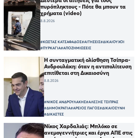
Δευτέρα οι αιτήσεις για τους
πυρόπληκτους - Πότε θα μπουν τα
χρήματα (video)
8.8.2026
#ΚΩΣΤΑΣ ΚΑΤΣΑΦΑΔΟΣ
#ΑΙΤΗΣΕΙΣ
#ΔΙΚΑΙΟΥΧΟΙ
#ΠΥΡΚΑΓΙΑ
#ΑΠΟΖΗΜΙΩΣΕΙΣ
Η συνταγματική ολίσθηση Τσίπρα-
Ανδρουλάκη: όταν η αντιπολίτευση
επιτίθεται στη Δικαιοσύνη
8.8.2026
#ΝΙΚΟΣ ΑΝΔΡΟΥΛΑΚΗΣ
#ΑΛΕΞΗΣ ΤΣΙΠΡΑΣ
#ΔΗΜΟΚΡΑΤΙΑ
#ΑΡΕΙΟΣ ΠΑΓΟΣ
#ΔΙΚΑΙΟΣΥΝΗ
#ΔΙΚΑΣΤΕΣ
Νίκος Χαρδαλιάς: Μπλόκο σε
ανεμογεννήτριες και έργα ΑΠΕ στις