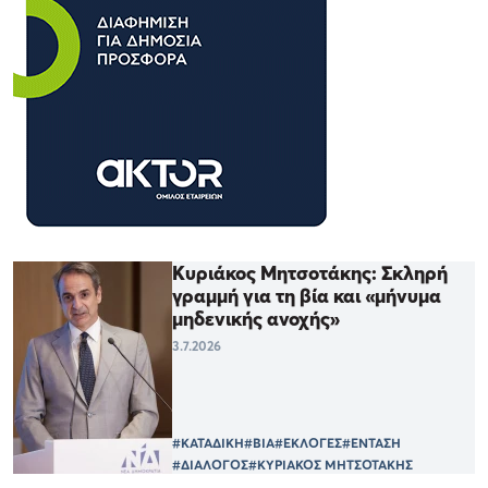
Κυριάκος Μητσοτάκης: Σκληρή
γραμμή για τη βία και «μήνυμα
μηδενικής ανοχής»
3.7.2026
#ΚΑΤΑΔΙΚΗ
#ΒΙΑ
#ΕΚΛΟΓΕΣ
#ΕΝΤΑΣΗ
#ΔΙΑΛΟΓΟΣ
#ΚΥΡΙΑΚΟΣ ΜΗΤΣΟΤΑΚΗΣ