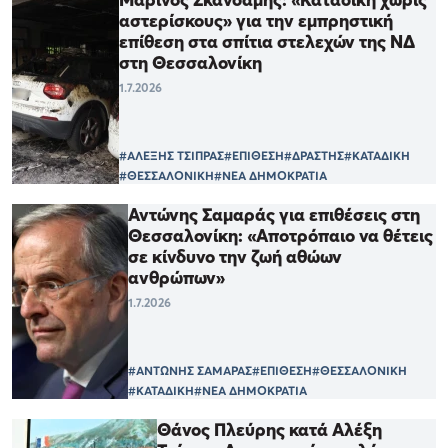
αστερίσκους» για την εμπρηστική
επίθεση στα σπίτια στελεχών της ΝΔ
στη Θεσσαλονίκη
1.7.2026
#ΑΛΕΞΗΣ ΤΣΙΠΡΑΣ
#ΕΠΙΘΕΣΗ
#ΔΡΑΣΤΗΣ
#ΚΑΤΑΔΙΚΗ
#ΘΕΣΣΑΛΟΝΙΚΗ
#ΝΕΑ ΔΗΜΟΚΡΑΤΙΑ
Αντώνης Σαμαράς για επιθέσεις στη
Θεσσαλονίκη: «Αποτρόπαιο να θέτεις
σε κίνδυνο την ζωή αθώων
ανθρώπων»
1.7.2026
#ΑΝΤΩΝΗΣ ΣΑΜΑΡΑΣ
#ΕΠΙΘΕΣΗ
#ΘΕΣΣΑΛΟΝΙΚΗ
#ΚΑΤΑΔΙΚΗ
#ΝΕΑ ΔΗΜΟΚΡΑΤΙΑ
Θάνος Πλεύρης κατά Αλέξη