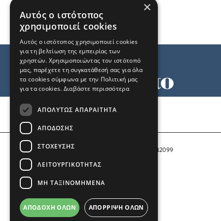
×
Αυτός ο ιστότοπος
χρησιμοποιεί cookies
Αυτός ο ιστότοπος χρησιμοποιεί cookies
για τη βελτίωση της εμπειρίας των
χρηστών. Χρησιμοποιώντας τον ιστότοπό
μας, παρέχετε τη συγκατάθεσή σας για όλα
τα cookies σύμφωνα με την Πολιτική μας
για τα cookies.
Διαβάστε περισσότερα
Όροι χρήσης
ΑΠΟΛΎΤΩΣ ΑΠΑΡΑΊΤΗΤΑ
Ταυτότητα
Επικοινωνία
ΑΠΌΔΟΣΗΣ
ΣΤΌΧΕΥΣΗΣ
Αριθμός Πιστοποίησης Μ.Η.Τ. 242099
ΛΕΙΤΟΥΡΓΙΚΌΤΗΤΑΣ
COPYRIGHT © 2026 Το Μανιφέστο
ΜΗ ΤΑΞΙΝΟΜΗΜΈΝΑ
Μέλος του
ΑΠΟΔΟΧΉ ΌΛΩΝ
ΑΠΌΡΡΙΨΗ ΌΛΩΝ