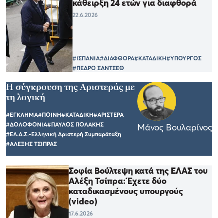
κάθειρξη 24 ετών για διαφθορά
22.6.2026
#ΙΣΠΑΝΙΑ
#ΔΙΑΦΘΟΡΑ
#ΚΑΤΑΔΙΚΗ
#ΥΠΟΥΡΓΟΣ
#ΠΕΔΡΟ ΣΑΝΤΣΕΘ
Η σύγκρουση της Αριστεράς με
τη λογική
#ΕΓΚΛΗΜΑ
#ΠΟΙΝΗ
#ΚΑΤΑΔΙΚΗ
#ΑΡΙΣΤΕΡΑ
#ΔΟΛΟΦΟΝΙΑ
#ΠΑΥΛΟΣ ΠΟΛΑΚΗΣ
Μάνος Βουλαρίνος
#ΕΛ.Α.Σ.-Ελληνική Αριστερή Συμπαράταξη
#ΑΛΕΞΗΣ ΤΣΙΠΡΑΣ
Σοφία Βούλτεψη κατά της ΕΛΑΣ του
Αλέξη Τσίπρα: Έχετε δύο
καταδικασμένους υπουργούς
(video)
17.6.2026