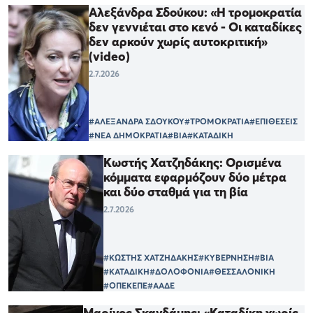
Αλεξάνδρα Σδούκου: «Η τρομοκρατία
δεν γεννιέται στο κενό - Οι καταδίκες
δεν αρκούν χωρίς αυτοκριτική»
(video)
2.7.2026
#ΑΛΕΞΑΝΔΡΑ ΣΔΟΥΚΟΥ
#ΤΡΟΜΟΚΡΑΤΙΑ
#ΕΠΙΘΕΣΕΙΣ
#ΝΕΑ ΔΗΜΟΚΡΑΤΙΑ
#ΒΙΑ
#ΚΑΤΑΔΙΚΗ
Κωστής Χατζηδάκης: Ορισμένα
κόμματα εφαρμόζουν δύο μέτρα
και δύο σταθμά για τη βία
2.7.2026
#ΚΩΣΤΗΣ ΧΑΤΖΗΔΑΚΗΣ
#ΚΥΒΕΡΝΗΣΗ
#ΒΙΑ
#ΚΑΤΑΔΙΚΗ
#ΔΟΛΟΦΟΝΙΑ
#ΘΕΣΣΑΛΟΝΙΚΗ
#ΟΠΕΚΕΠΕ
#ΑΑΔΕ
Μαρίνος Σκανδάμης: «Καταδίκη χωρίς