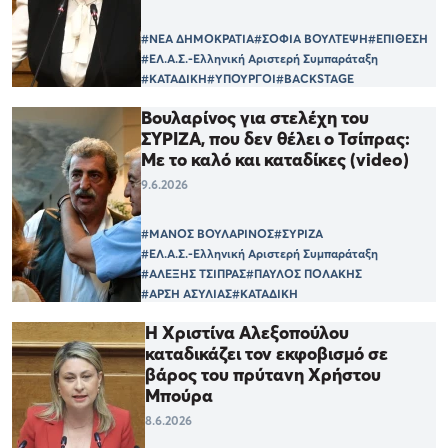
#ΝΕΑ ΔΗΜΟΚΡΑΤΙΑ
#ΣΟΦΙΑ ΒΟΥΛΤΕΨΗ
#ΕΠΙΘΕΣΗ
#ΕΛ.Α.Σ.-Ελληνική Αριστερή Συμπαράταξη
#ΚΑΤΑΔΙΚΗ
#ΥΠΟΥΡΓΟΙ
#BACKSTAGE
Βουλαρίνος για στελέχη του
ΣΥΡΙΖΑ, που δεν θέλει ο Τσίπρας:
Με το καλό και καταδίκες (video)
9.6.2026
#ΜΑΝΟΣ ΒΟΥΛΑΡΙΝΟΣ
#ΣΥΡΙΖΑ
#ΕΛ.Α.Σ.-Ελληνική Αριστερή Συμπαράταξη
#ΑΛΕΞΗΣ ΤΣΙΠΡΑΣ
#ΠΑΥΛΟΣ ΠΟΛΑΚΗΣ
#ΑΡΣΗ ΑΣΥΛΙΑΣ
#ΚΑΤΑΔΙΚΗ
Η Χριστίνα Αλεξοπούλου
καταδικάζει τον εκφοβισμό σε
βάρος του πρύτανη Χρήστου
Μπούρα
8.6.2026