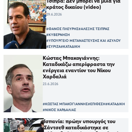
Τσίπρα: Δεν μπορεί να μιλά για
κράτος δικαίου (video)
29.6.2026
#ΘΑΝΟΣ ΠΛΕΥΡΗΣ
#ΑΛΕΞΗΣ ΤΣΙΠΡΑΣ
#ΚΥΒΕΡΝΗΣΗ
#ΥΠΟΥΡΓΕΙΟ ΜΕΤΑΝΑΣΤΕΥΣΗΣ ΚΑΙ ΑΣΥΛΟΥ
#ΣΥΡΙΖΑ
#ΚΑΤΑΔΙΚΗ
Κώστας Μπακογιάννης:
Καταδικάζω απερίφραστα την
ενέργεια εναντίον του Νίκου
Χαρδαλιά
23.6.2026
#ΚΩΣΤΑΣ ΜΠΑΚΟΓΙΑΝΝΗΣ
#ΕΠΙΘΕΣΗ
#ΚΑΤΑΔΙΚΗ
#ΝΙΚΟΣ ΧΑΡΔΑΛΙΑΣ
Ισπανία: πρώην υπουργός του
Σάντσεθ καταδικάστηκε σε