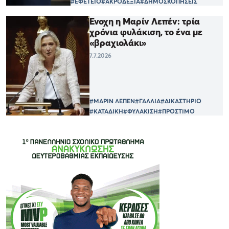
#ΕΦΕΤΕΙΟ
#ΑΚΡΟΔΕΞΙΑ
#ΔΗΜΟΣΚΟΠΗΣΕΙΣ
Ένοχη η Μαρίν Λεπέν: τρία
χρόνια φυλάκιση, το ένα με
«βραχιολάκι»
7.7.2026
#ΜΑΡΙΝ ΛΕΠΕΝ
#ΓΑΛΛΙΑ
#ΔΙΚΑΣΤΗΡΙΟ
#ΚΑΤΑΔΙΚΗ
#ΦΥΛΑΚΙΣΗ
#ΠΡΟΣΤΙΜΟ