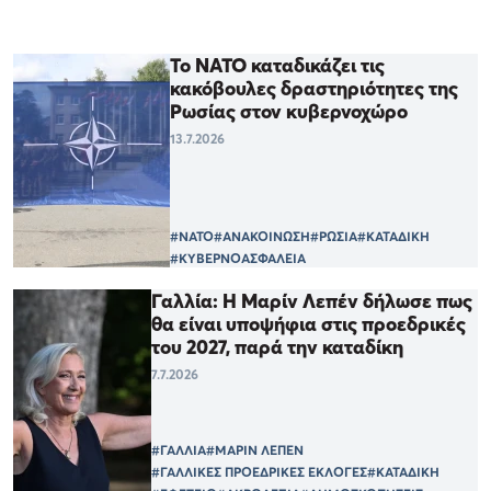
Το ΝΑΤΟ καταδικάζει τις
κακόβουλες δραστηριότητες της
Ρωσίας στον κυβερνοχώρο
13.7.2026
#ΝΑΤΟ
#ΑΝΑΚΟΙΝΩΣΗ
#ΡΩΣΙΑ
#ΚΑΤΑΔΙΚΗ
#ΚΥΒΕΡΝΟΑΣΦΑΛΕΙΑ
Γαλλία: Η Μαρίν Λεπέν δήλωσε πως
θα είναι υποψήφια στις προεδρικές
του 2027, παρά την καταδίκη
7.7.2026
#ΓΑΛΛΙΑ
#ΜΑΡΙΝ ΛΕΠΕΝ
#ΓΑΛΛΙΚΕΣ ΠΡΟΕΔΡΙΚΕΣ ΕΚΛΟΓΕΣ
#ΚΑΤΑΔΙΚΗ