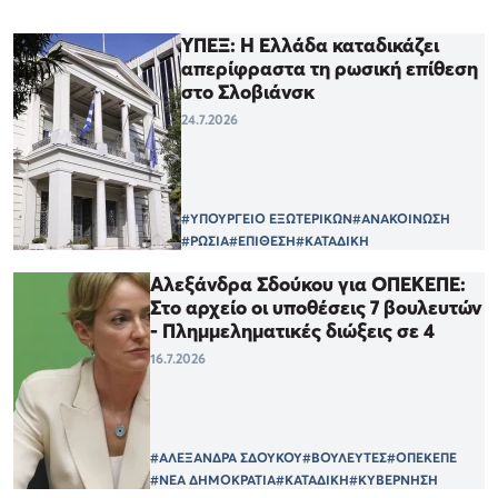
ΥΠΕΞ: Η Ελλάδα καταδικάζει
απερίφραστα τη ρωσική επίθεση
στο Σλοβιάνσκ
24.7.2026
#ΥΠΟΥΡΓΕΙΟ ΕΞΩΤΕΡΙΚΩΝ
#ΑΝΑΚΟΙΝΩΣΗ
#ΡΩΣΙΑ
#ΕΠΙΘΕΣΗ
#ΚΑΤΑΔΙΚΗ
Αλεξάνδρα Σδούκου για ΟΠΕΚΕΠΕ:
Στο αρχείο οι υποθέσεις 7 βουλευτών
- Πλημμεληματικές διώξεις σε 4
16.7.2026
#ΑΛΕΞΑΝΔΡΑ ΣΔΟΥΚΟΥ
#ΒΟΥΛΕΥΤΕΣ
#ΟΠΕΚΕΠΕ
#ΝΕΑ ΔΗΜΟΚΡΑΤΙΑ
#ΚΑΤΑΔΙΚΗ
#ΚΥΒΕΡΝΗΣΗ