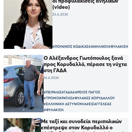
οι προφυλακίσεις ανηλίκων
(video)
25.6.2026
#ΠΟΙΝΙΚΟΣ ΚΩΔΙΚΑΣ
#ΑΝΗΛΙΚΟΙ
#ΦΥΛΑΚΙΣΗ
Ο Αλέξανδρος Γιωτόπουλος ξανά
προς Κορυδαλλό, πέρασε τη νύχτα
στη ΓΑΔΑ
16.6.2026
#ΠΕΙΡΑΙΑΣ
#ΓΑΔΑ
#ΑΡΕΙΟΣ ΠΑΓΟΣ
#ΤΡΟΜΟΚΡΑΤΗΣ
#ΦΥΛΑΚΕΣ ΚΟΡΥΔΑΛΛΟΥ
#ΕΛΛΗΝΙΚΗ ΑΣΤΥΝΟΜΙΑ
#ΕΙΣΑΓΓΕΛΕΑΣ
#ΦΥΛΑΚΙΣΗ
Με ταξί και συνοδεία περιπολικών
επέστρεψε στον Κορυδαλλό ο