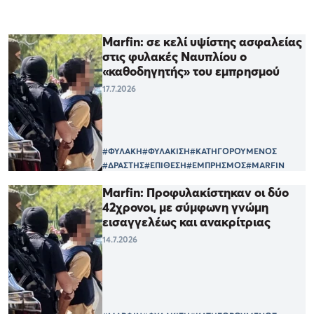
Marfin: σε κελί υψίστης ασφαλείας
στις φυλακές Ναυπλίου ο
«καθοδηγητής» του εμπρησμού
17.7.2026
#ΦΥΛΑΚΗ
#ΦΥΛΑΚΙΣΗ
#ΚΑΤΗΓΟΡΟΥΜΕΝΟΣ
#ΔΡΑΣΤΗΣ
#ΕΠΙΘΕΣΗ
#ΕΜΠΡΗΣΜΟΣ
#MARFIN
Μarfin: Προφυλακίστηκαν οι δύο
42χρονοι, με σύμφωνη γνώμη
εισαγγελέως και ανακρίτριας
14.7.2026