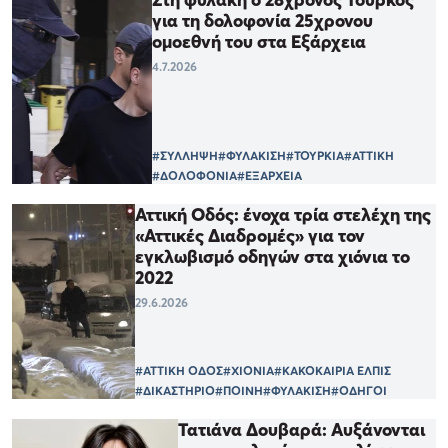
για τη δολοφονία 25χρονου
ομοεθνή του στα Εξάρχεια
4.7.2026
#ΣΥΛΛΗΨΗ
#ΦΥΛΑΚΙΣΗ
#ΤΟΥΡΚΙΑ
#ΑΤΤΙΚΗ
#ΔΟΛΟΦΟΝΙΑ
#ΕΞΑΡΧΕΙΑ
Αττική Οδός: ένοχα τρία στελέχη της
«Αττικές Διαδρομές» για τον
εγκλωβισμό οδηγών στα χιόνια το
2022
29.6.2026
#ΑΤΤΙΚΗ ΟΔΟΣ
#ΧΙΟΝΙΑ
#ΚΑΚΟΚΑΙΡΙΑ ΕΛΠΙΣ
#ΔΙΚΑΣΤΗΡΙΟ
#ΠΟΙΝΗ
#ΦΥΛΑΚΙΣΗ
#ΟΔΗΓΟΙ
Τατιάνα Δουβαρά: Αυξάνονται