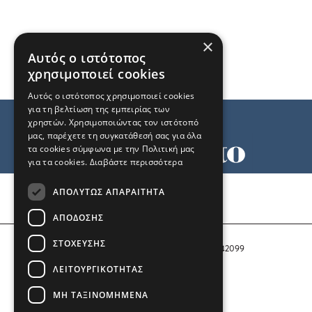
×
Αυτός ο ιστότοπος
χρησιμοποιεί cookies
Αυτός ο ιστότοπος χρησιμοποιεί cookies
για τη βελτίωση της εμπειρίας των
χρηστών. Χρησιμοποιώντας τον ιστότοπό
μας, παρέχετε τη συγκατάθεσή σας για όλα
τα cookies σύμφωνα με την Πολιτική μας
για τα cookies.
Διαβάστε περισσότερα
Όροι χρήσης
ΑΠΟΛΎΤΩΣ ΑΠΑΡΑΊΤΗΤΑ
Ταυτότητα
Επικοινωνία
ΑΠΌΔΟΣΗΣ
ΣΤΌΧΕΥΣΗΣ
Αριθμός Πιστοποίησης Μ.Η.Τ. 242099
ΛΕΙΤΟΥΡΓΙΚΌΤΗΤΑΣ
COPYRIGHT © 2026 Το Μανιφέστο
ΜΗ ΤΑΞΙΝΟΜΗΜΈΝΑ