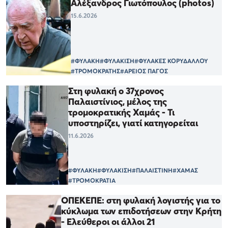
Αλέξανδρος Γιωτόπουλος (photos)
15.6.2026
#ΦΥΛΑΚΗ
#ΦΥΛΑΚΙΣΗ
#ΦΥΛΑΚΕΣ ΚΟΡΥΔΑΛΛΟΥ
#ΤΡΟΜΟΚΡΑΤΗΣ
#ΑΡΕΙΟΣ ΠΑΓΟΣ
Στη φυλακή ο 37χρονος
Παλαιστίνιος, μέλος της
τρομοκρατικής Χαμάς - Τι
υποστηρίζει, γιατί κατηγορείται
11.6.2026
#ΦΥΛΑΚΗ
#ΦΥΛΑΚΙΣΗ
#ΠΑΛΑΙΣΤΙΝΗ
#ΧΑΜΑΣ
#ΤΡΟΜΟΚΡΑΤΙΑ
ΟΠΕΚΕΠΕ: στη φυλακή λογιστής για το
κύκλωμα των επιδοτήσεων στην Κρήτη
- Ελεύθεροι οι άλλοι 21