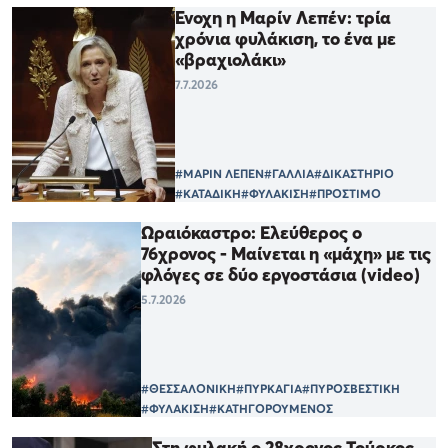
Ένοχη η Μαρίν Λεπέν: τρία
χρόνια φυλάκιση, το ένα με
«βραχιολάκι»
7.7.2026
#ΜΑΡΙΝ ΛΕΠΕΝ
#ΓΑΛΛΙΑ
#ΔΙΚΑΣΤΗΡΙΟ
#ΚΑΤΑΔΙΚΗ
#ΦΥΛΑΚΙΣΗ
#ΠΡΟΣΤΙΜΟ
Ωραιόκαστρο: Ελεύθερος ο
76χρονος - Μαίνεται η «μάχη» με τις
φλόγες σε δύο εργοστάσια (video)
5.7.2026
#ΘΕΣΣΑΛΟΝΙΚΗ
#ΠΥΡΚΑΓΙΑ
#ΠΥΡΟΣΒΕΣΤΙΚΗ
#ΦΥΛΑΚΙΣΗ
#ΚΑΤΗΓΟΡΟΥΜΕΝΟΣ
Στη φυλακή ο 28χρονος Τούρκος