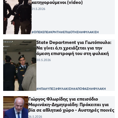
κατηγορούμενοι (video)
31.5.2026
#ΟΠΕΚΕΠΕ
#ΚΡΗΤΗ
#ΕΠΙΔΟΤΗΣΗ
#ΦΥΛΑΚΙΣΗ
State Department για Γιωτόπουλο:
Να γίνει ό,τι χρειάζεται για την
άμεση επιστροφή του στη φυλακή
30.5.2026
#ΗΠΑ
#ΥΠΕΞ
#ΦΥΛΑΚΙΣΗ
#ΑΠΟΦΑΣΗ
#ΦΥΛΑΚΗ
Γιώργος Φλωρίδης για επεισόδιο
Μαρινάκη-Δημητριάδη: Πρόκειται για
βία σε αθλητικό χώρο - Αυστηρές ποινές
26.5.2026