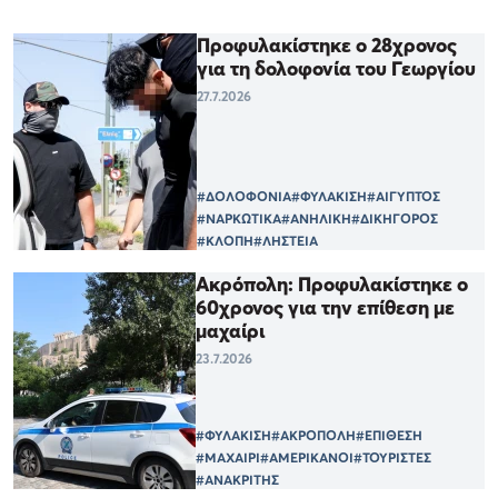
Προφυλακίστηκε ο 28χρονος
για τη δολοφονία του Γεωργίου
27.7.2026
#ΔΟΛΟΦΟΝΙΑ
#ΦΥΛΑΚΙΣΗ
#ΑΙΓΥΠΤΟΣ
#ΝΑΡΚΩΤΙΚΑ
#ΑΝΗΛΙΚΗ
#ΔΙΚΗΓΟΡΟΣ
#ΚΛΟΠΗ
#ΛΗΣΤΕΙΑ
Ακρόπολη: Προφυλακίστηκε ο
60χρονος για την επίθεση με
μαχαίρι
23.7.2026
#ΦΥΛΑΚΙΣΗ
#ΑΚΡΟΠΟΛΗ
#ΕΠΙΘΕΣΗ
#ΜΑΧΑΙΡΙ
#ΑΜΕΡΙΚΑΝΟΙ
#ΤΟΥΡΙΣΤΕΣ
#ΑΝΑΚΡΙΤΗΣ