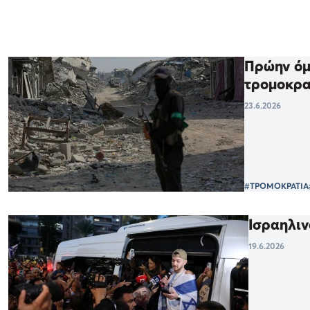
Πρώην όμ
τρομοκρ
23.6.2026
#ΤΡΟΜΟΚΡΑΤΙΑ
Ισραηλιν
19.6.2026