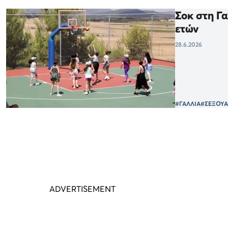
Σοκ στη Γα
ετών
28.6.2026
#ΓΑΛΛΙΑ
#ΣΕΞΟΥΑ