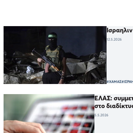
Ισραηλιν
12.5.2026
#ΧΑΜΑΣ
#ΙΣΡΑ
ΕΛΑΣ: συμμετ
στο διαδίκτυ
5.5.2026