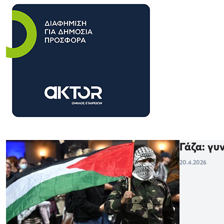
Γάζα: γυ
20.4.2026