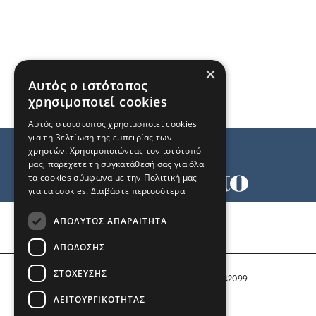
×
Αυτός ο ιστότοπος
χρησιμοποιεί cookies
Αυτός ο ιστότοπος χρησιμοποιεί cookies
για τη βελτίωση της εμπειρίας των
χρηστών. Χρησιμοποιώντας τον ιστότοπό
μας, παρέχετε τη συγκατάθεσή σας για όλα
τα cookies σύμφωνα με την Πολιτική μας
για τα cookies.
Διαβάστε περισσότερα
Όροι χρήσης
ΑΠΟΛΎΤΩΣ ΑΠΑΡΑΊΤΗΤΑ
Ταυτότητα
Επικοινωνία
ΑΠΌΔΟΣΗΣ
ΣΤΌΧΕΥΣΗΣ
Αριθμός Πιστοποίησης Μ.Η.Τ. 242099
ΛΕΙΤΟΥΡΓΙΚΌΤΗΤΑΣ