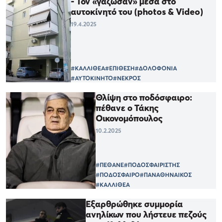
- Τον «γάζωσαν» μέσα στο
αυτοκίνητό του (photos & Video)
19.4.2025
#ΚΑΛΛΙΘΕΑ
#ΕΠΙΘΕΣΗ
#ΔΟΛΟΦΟΝΙΑ
#ΑΥΤΟΚΙΝΗΤΟ
#ΝΕΚΡΟΣ
Θλίψη στο ποδόσφαιρο:
πέθανε ο Τάκης
Οικονομόπουλος
10.2.2025
#ΠΕΘΑΝΕ
#ΠΟΔΟΣΦΑΙΡΙΣΤΗΣ
#ΠΟΔΟΣΦΑΙΡΟ
#ΠΑΝΑΘΗΝΑΙΚΟΣ
#ΚΑΛΛΙΘΕΑ
Εξαρθρώθηκε συμμορία
ανηλίκων που λήστευε πεζούς