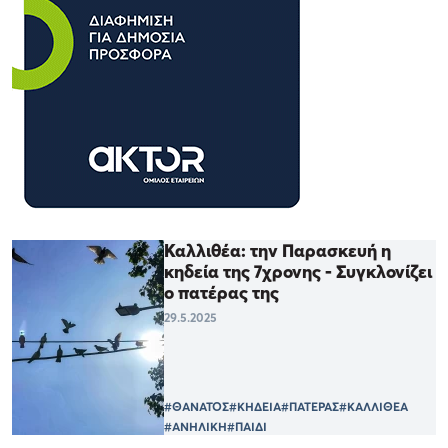
Καλλιθέα: την Παρασκευή η
κηδεία της 7χρονης - Συγκλονίζει
ο πατέρας της
29.5.2025
#ΘΑΝΑΤΟΣ
#ΚΗΔΕΙΑ
#ΠΑΤΕΡΑΣ
#ΚΑΛΛΙΘΕΑ
#ΑΝΗΛΙΚΗ
#ΠΑΙΔΙ