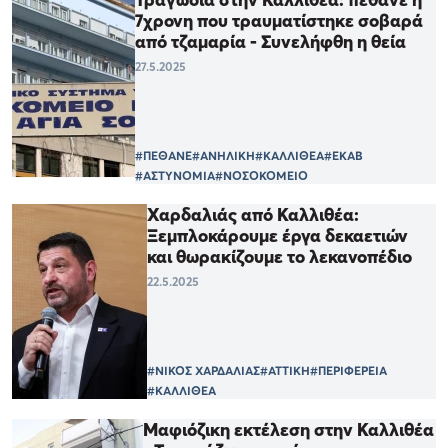
7χρονη που τραυματίστηκε σοβαρά
από τζαμαρία - Συνελήφθη η θεία
27.5.2025
#ΠΕΘΑΝΕ
#ΑΝΗΛΙΚΗ
#ΚΑΛΛΙΘΕΑ
#ΕΚΑΒ
#ΑΣΤΥΝΟΜΙΑ
#ΝΟΣΟΚΟΜΕΙΟ
Χαρδαλιάς από Καλλιθέα:
Ξεμπλοκάρουμε έργα δεκαετιών
και θωρακίζουμε το λεκανοπέδιο
22.5.2025
#ΝΙΚΟΣ ΧΑΡΔΑΛΙΑΣ
#ΑΤΤΙΚΗ
#ΠΕΡΙΦΕΡΕΙΑ
#ΚΑΛΛΙΘΕΑ
Μαφιόζικη εκτέλεση στην Καλλιθέα