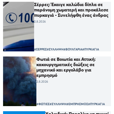
Σέρρες: Έκαιγε καλώδια δίπλα σε
παράνομη χωματερή και προκάλεσε
πυρκαγιά - Συνελήφθη ένας άνδρας
2.8.2026
#ΣΕΡΡΕΣ
#ΣΥΛΛΗΨΗ
#ΒΟΥΛΓΑΡΙΑ
#ΠΥΡΚΑΓΙΑ
Φωτιά σε Βοιωτία και Αττική:
κακουργηματικές διώξεις σε
μηχανικό και εργολάβο για
εμπρησμό
2.8.2026
#ΦΩΤΙΕΣ
#ΣΥΛΛΗΨΗ
#ΕΜΠΡΗΣΜΟΣ
#ΠΥΡΚΑΓΙΑ
Χαλκιδική: Παραλίγο να πνιγεί