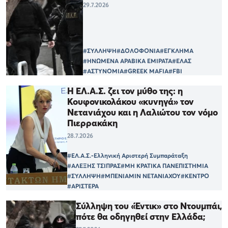
29.7.2026
#ΣΥΛΛΗΨΗ
#ΔΟΛΟΦΟΝΙΑ
#ΕΓΚΛΗΜΑ
#ΗΝΩΜΕΝΑ ΑΡΑΒΙΚΑ ΕΜΙΡΑΤΑ
#ΕΛΑΣ
#ΑΣΤΥΝΟΜΙΑ
#GREEK MAFIA
#FBI
H ΕΛ.Α.Σ. ζει τον μύθο της: η
Κουφονικολάκου «κυνηγά» τον
Νετανιάχου και η Λαλιώτου τον νόμο
Πιερρακάκη
28.7.2026
#ΕΛ.Α.Σ.-Ελληνική Αριστερή Συμπαράταξη
#ΑΛΕΞΗΣ ΤΣΙΠΡΑΣ
#ΜΗ ΚΡΑΤΙΚΑ ΠΑΝΕΠΙΣΤΗΜΙΑ
#ΣΥΛΛΗΨΗ
#ΜΠΕΝΙΑΜΙΝ ΝΕΤΑΝΙΑΧΟΥ
#ΚΕΝΤΡΟ
#ΑΡΙΣΤΕΡΑ
Σύλληψη του «Έντικ» στο Ντουμπάι,
πότε θα οδηγηθεί στην Ελλάδα;