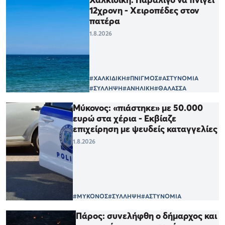
12χρονη - Χειροπέδες στον
πατέρα
1.8.2026
#ΧΑΛΚΙΔΙΚΗ
#ΠΝΙΓΜΟΣ
#ΑΣΤΥΝΟΜΙΑ
#ΣΥΛΛΗΨΗ
#ΑΝΗΛΙΚΗ
#ΘΑΛΑΣΣΑ
Μύκονος: «πιάστηκε» με 50.000
ευρώ στα χέρια - Εκβίαζε
επιχείρηση με ψευδείς καταγγελίες
1.8.2026
#ΜΥΚΟΝΟΣ
#ΣΥΛΛΗΨΗ
#ΑΣΤΥΝΟΜΙΑ
Πάρος: συνελήφθη ο δήμαρχος και