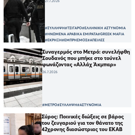
27.7.2026
#ΣΥΛΛΗΨΗ
#ΤΣΙΓΑΡΟ
#ΕΛΛΗΝΙΚΗ ΑΣΤΥΝΟΜΙΑ
#ΗΝΩΜΕΝΑ ΑΡΑΒΙΚΑ ΕΜΙΡΑΤΑ
#GREEK MAFIA
#ΕΚΡΗΞΗ
#ΕΜΠΡΗΣΜΟΣ
#ΑΠΕΙΛΕΣ
Συναγερμός στο Μετρό: συνελήφθη
Σουδανός που μπήκε στο τούνελ
φωνάζοντας «Αλλάχ Άκμπαρ»
26.7.2026
#ΜΕΤΡΟ
#ΣΥΛΛΗΨΗ
#ΑΣΤΥΝΟΜΙΑ
Σύρος: Ποινικές διώξεις σε βάρος
του ζευγαριού για τον θάνατο της
42χρονης διασώστριας του ΕΚΑΒ