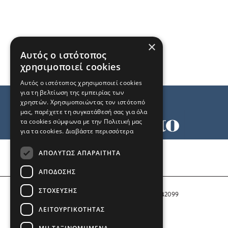
×
Αυτός ο ιστότοπος
χρησιμοποιεί cookies
Αυτός ο ιστότοπος χρησιμοποιεί cookies
για τη βελτίωση της εμπειρίας των
χρηστών. Χρησιμοποιώντας τον ιστότοπό
μας, παρέχετε τη συγκατάθεσή σας για όλα
τα cookies σύμφωνα με την Πολιτική μας
για τα cookies.
Διαβάστε περισσότερα
Όροι χρήσης
ΑΠΟΛΎΤΩΣ ΑΠΑΡΑΊΤΗΤΑ
Ταυτότητα
Επικοινωνία
ΑΠΌΔΟΣΗΣ
ΣΤΌΧΕΥΣΗΣ
Αριθμός Πιστοποίησης Μ.Η.Τ. 242099
ΛΕΙΤΟΥΡΓΙΚΌΤΗΤΑΣ
COPYRIGHT © 2026 Το Μανιφέστο