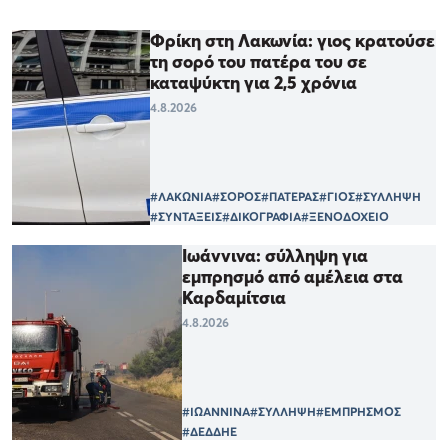
Φρίκη στη Λακωνία: γιος κρατούσε
τη σορό του πατέρα του σε
καταψύκτη για 2,5 χρόνια
4.8.2026
#ΛΑΚΩΝΙΑ
#ΣΟΡΟΣ
#ΠΑΤΕΡΑΣ
#ΓΙΟΣ
#ΣΥΛΛΗΨΗ
#ΣΥΝΤΑΞΕΙΣ
#ΔΙΚΟΓΡΑΦΙΑ
#ΞΕΝΟΔΟΧΕΙΟ
Ιωάννινα: σύλληψη για
εμπρησμό από αμέλεια στα
Καρδαμίτσια
4.8.2026
#ΙΩΑΝΝΙΝΑ
#ΣΥΛΛΗΨΗ
#ΕΜΠΡΗΣΜΟΣ
#ΔΕΔΔΗΕ