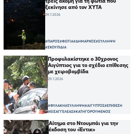
τρεις ακόμη για τη φωτιά που
ξεκίνησε από τον ΧΥΤΑ
29.7.2026
#ΠΑΡΟΣ
#ΦΩΤΙΑ
#ΔΗΜΑΡΧΟΣ
#ΣΥΛΛΗΨΗ
#ΣΚΟΥΠΙΔΙΑ
Προφυλακίστηκε ο 30χρονος
Αιγύπτιος για το σχέδιο επίθεσης
με χειροβομβίδα
29.7.2026
#ΦΥΛΑΚΗ
#ΣΥΛΛΗΨΗ
#ΑΙΓΥΠΤΟΣ
#ΕΠΙΘΕΣΗ
#ΕΙΣΑΓΓΕΛΕΑΣ
#ΚΑΤΗΓΟΡΟΥΜΕΝΟΣ
Αίτημα στο Ντουμπάι για την
έκδοση του «Έντικ»