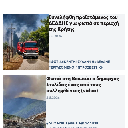
Συνελήφθη προϊστάμενος του
ΔΕΔΔΗΕ για φωτιά σε περιοχή
της Κρήτης
3.8.2026
#ΦΩΤΙΑ
#ΚΡΗΤΗ
#ΣΥΛΛΗΨΗ
#ΔΕΔΔΗΕ
#ΕΡΓΑΖΟΜΕΝΟΙ
#ΠΥΡΟΣΒΕΣΤΙΚΗ
Φωτιά στη Βοιωτία: ο δήμαρχος
Στυλίδας ένας από τους
συλληφθέντες (video)
3.8.2026
#ΔΗΜΑΡΧΟΣ
#ΦΩΤΙΑ
#ΣΥΛΛΗΨΗ