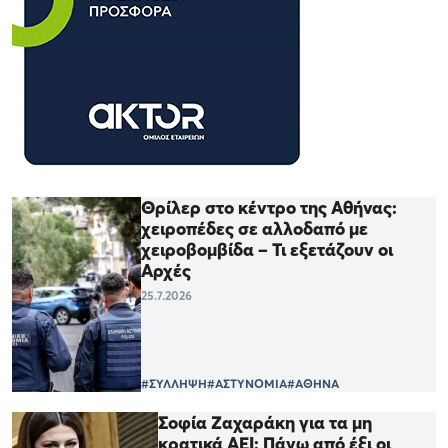
Θρίλερ στο κέντρο της Αθήνας:
χειροπέδες σε αλλοδαπό με
χειροβομβίδα – Τι εξετάζουν οι
Αρχές
25.7.2026
#ΣΥΛΛΗΨΗ
#ΑΣΤΥΝΟΜΙΑ
#ΑΘΗΝΑ
Σοφία Ζαχαράκη για τα μη
κρατικά ΑΕΙ: Πάνω από έξι οι