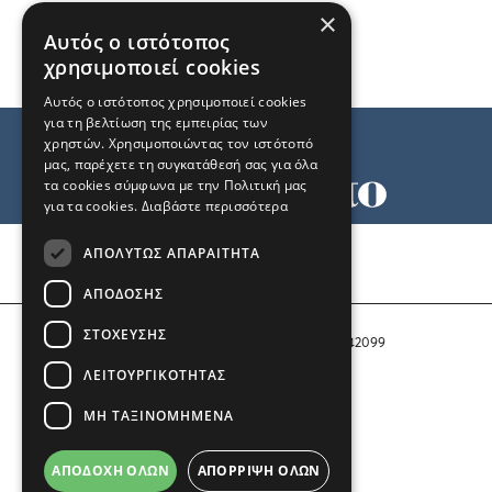
×
Αυτός ο ιστότοπος
χρησιμοποιεί cookies
Αυτός ο ιστότοπος χρησιμοποιεί cookies
για τη βελτίωση της εμπειρίας των
χρηστών. Χρησιμοποιώντας τον ιστότοπό
μας, παρέχετε τη συγκατάθεσή σας για όλα
τα cookies σύμφωνα με την Πολιτική μας
για τα cookies.
Διαβάστε περισσότερα
Όροι χρήσης
ΑΠΟΛΎΤΩΣ ΑΠΑΡΑΊΤΗΤΑ
Ταυτότητα
Επικοινωνία
ΑΠΌΔΟΣΗΣ
ΣΤΌΧΕΥΣΗΣ
Αριθμός Πιστοποίησης Μ.Η.Τ. 242099
ΛΕΙΤΟΥΡΓΙΚΌΤΗΤΑΣ
COPYRIGHT © 2026 Το Μανιφέστο
ΜΗ ΤΑΞΙΝΟΜΗΜΈΝΑ
Μέλος του
ΑΠΟΔΟΧΉ ΌΛΩΝ
ΑΠΌΡΡΙΨΗ ΌΛΩΝ