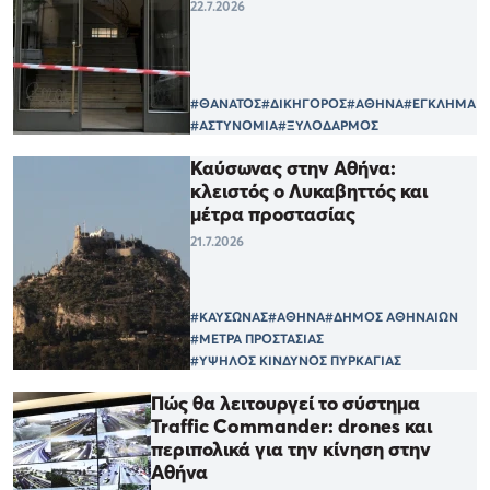
22.7.2026
#ΘΑΝΑΤΟΣ
#ΔΙΚΗΓΟΡΟΣ
#ΑΘΗΝΑ
#ΕΓΚΛΗΜΑ
#ΑΣΤΥΝΟΜΙΑ
#ΞΥΛΟΔΑΡΜΟΣ
Καύσωνας στην Αθήνα:
κλειστός ο Λυκαβηττός και
μέτρα προστασίας
21.7.2026
#ΚΑΥΣΩΝΑΣ
#ΑΘΗΝΑ
#ΔΗΜΟΣ ΑΘΗΝΑΙΩΝ
#ΜΕΤΡΑ ΠΡΟΣΤΑΣΙΑΣ
#ΥΨΗΛΟΣ ΚΙΝΔΥΝΟΣ ΠΥΡΚΑΓΙΑΣ
Πώς θα λειτουργεί το σύστημα
Traffic Commander: drones και
περιπολικά για την κίνηση στην
Αθήνα