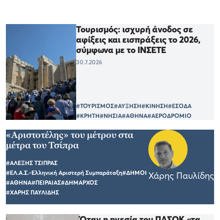
Τουρισμός: ισχυρή άνοδος σε
αφίξεις και εισπράξεις το 2026,
σύμφωνα με το ΙΝΣΕΤΕ
30.7.2026
#ΤΟΥΡΙΣΜΟΣ
#ΑΥΞΗΣΗ
#ΚΙΝΗΣΗ
#ΕΣΟΔΑ
#ΚΡΗΤΗ
#ΝΗΣΙΑ
#ΑΘΗΝΑ
#ΑΕΡΟΔΡΟΜΙΟ
«Αριστοτέλης» του μέτρου στα
μέτρα του Τσίπρα
#ΑΛΕΞΗΣ ΤΣΙΠΡΑΣ
#ΕΛ.Α.Σ.-Ελληνική Αριστερή Συμπαράταξη
#ΔΗΜΟΙ
Χάρης Παυλίδης
#ΑΘΗΝΑ
#ΠΕΙΡΑΙΑΣ
#ΔΗΜΑΡΧΟΣ
#ΧΑΡΗΣ ΠΑΥΛΙΔΗΣ
Όταν η ηγεσία του ΠΑΣΟΚ «τα