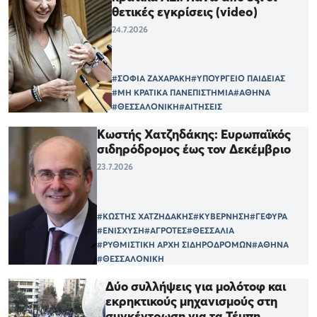
θετικές εγκρίσεις (video)
24.7.2026
#ΣΟΦΙΑ ΖΑΧΑΡΑΚΗ
#ΥΠΟΥΡΓΕΙΟ ΠΑΙΔΕΙΑΣ
#ΜΗ ΚΡΑΤΙΚΑ ΠΑΝΕΠΙΣΤΗΜΙΑ
#ΑΘΗΝΑ
#ΘΕΣΣΑΛΟΝΙΚΗ
#ΑΙΤΗΣΕΙΣ
Κωστής Χατζηδάκης: Ευρωπαϊκός
σιδηρόδρομος έως τον Δεκέμβριο
23.7.2026
#ΚΩΣΤΗΣ ΧΑΤΖΗΔΑΚΗΣ
#ΚΥΒΕΡΝΗΣΗ
#ΓΕΦΥΡΑ
#ΕΝΙΣΧΥΣΗ
#ΑΓΡΟΤΕΣ
#ΘΕΣΣΑΛΙΑ
#ΡΥΘΜΙΣΤΙΚΗ ΑΡΧΗ ΣΙΔΗΡΟΔΡΟΜΩΝ
#ΑΘΗΝΑ
#ΘΕΣΣΑΛΟΝΙΚΗ
Δύο συλλήψεις για μολότοφ και
εκρηκτικούς μηχανισμούς στη
συγκέντρωση για τα Τέμπη