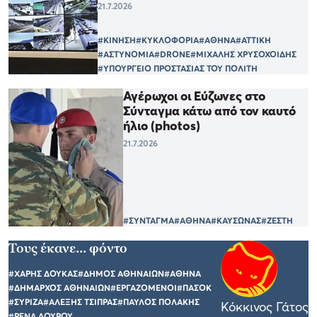
21.7.2026
#ΚΙΝΗΣΗ
#ΚΥΚΛΟΦΟΡΙΑ
#ΑΘΗΝΑ
#ΑΤΤΙΚΗ
#ΑΣΤΥΝΟΜΙΑ
#DRONE
#ΜΙΧΑΛΗΣ ΧΡΥΣΟΧΟΙΔΗΣ
#ΥΠΟΥΡΓΕΙΟ ΠΡΟΣΤΑΣΙΑΣ ΤΟΥ ΠΟΛΙΤΗ
Αγέρωχοι οι Εύζωνες στο
Σύνταγμα κάτω από τον καυτό
ήλιο (photos)
21.7.2026
#ΣΥΝΤΑΓΜΑ
#ΑΘΗΝΑ
#ΚΑΥΣΩΝΑΣ
#ΖΕΣΤΗ
Τους έκανε... φόντο
#ΧΑΡΗΣ ΔΟΥΚΑΣ
#ΔΗΜΟΣ ΑΘΗΝΑΙΩΝ
#ΑΘΗΝΑ
#ΔΗΜΑΡΧΟΣ ΑΘΗΝΑΙΩΝ
#ΕΡΓΑΖΟΜΕΝΟΙ
#ΠΑΣΟΚ
#ΣΥΡΙΖΑ
#ΑΛΕΞΗΣ ΤΣΙΠΡΑΣ
#ΠΑΥΛΟΣ ΠΟΛΑΚΗΣ
Κόκκινος Γάτος
#ΡΕΝΑ ΔΟΥΡΟΥ