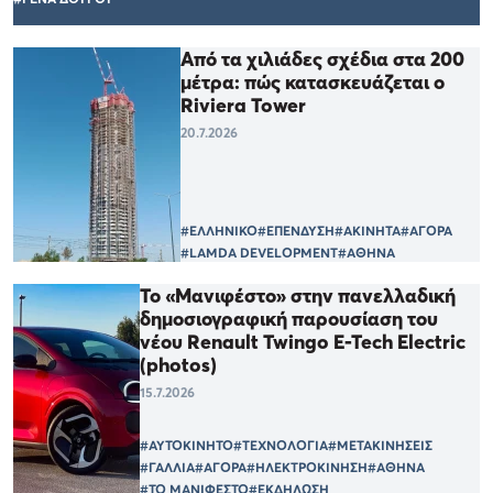
Από τα χιλιάδες σχέδια στα 200
μέτρα: πώς κατασκευάζεται ο
Riviera Tower
20.7.2026
#ΕΛΛΗΝΙΚΟ
#ΕΠΕΝΔΥΣΗ
#ΑΚΙΝΗΤΑ
#ΑΓΟΡΑ
#LAMDA DEVELOPMENT
#ΑΘΗΝΑ
Το «Μανιφέστο» στην πανελλαδική
δημοσιογραφική παρουσίαση του
νέου Renault Twingo E-Tech Electric
(photos)
15.7.2026
#ΑΥΤΟΚΙΝΗΤΟ
#ΤΕΧΝΟΛΟΓΙΑ
#ΜΕΤΑΚΙΝΗΣΕΙΣ
#ΓΑΛΛΙΑ
#ΑΓΟΡΑ
#ΗΛΕΚΤΡΟΚΙΝΗΣΗ
#ΑΘΗΝΑ
#ΤΟ ΜΑΝΙΦΕΣΤΟ
#ΕΚΔΗΛΩΣΗ