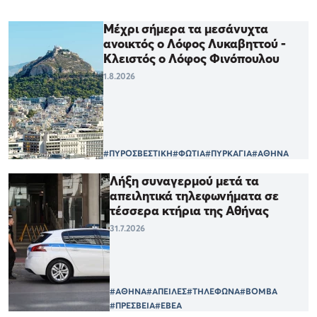
Μέχρι σήμερα τα μεσάνυχτα
ανοικτός ο Λόφος Λυκαβηττού -
Κλειστός ο Λόφος Φινόπουλου
1.8.2026
#ΠΥΡΟΣΒΕΣΤΙΚΗ
#ΦΩΤΙΑ
#ΠΥΡΚΑΓΙΑ
#ΑΘΗΝΑ
Λήξη συναγερμού μετά τα
απειλητικά τηλεφωνήματα σε
τέσσερα κτήρια της Αθήνας
31.7.2026
#ΑΘΗΝΑ
#ΑΠΕΙΛΕΣ
#ΤΗΛΕΦΩΝΑ
#ΒΟΜΒΑ
#ΠΡΕΣΒΕΙΑ
#ΕΒΕΑ