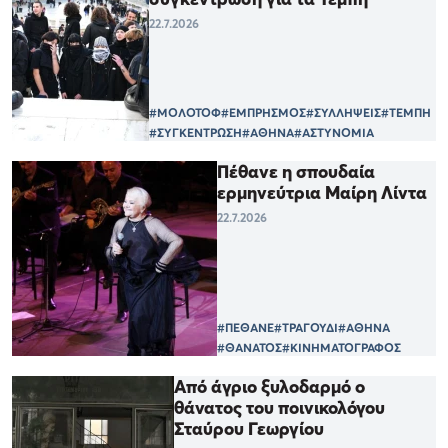
22.7.2026
#ΜΟΛΟΤΟΦ
#ΕΜΠΡΗΣΜΟΣ
#ΣΥΛΛΗΨΕΙΣ
#ΤΕΜΠΗ
#ΣΥΓΚΕΝΤΡΩΣΗ
#ΑΘΗΝΑ
#ΑΣΤΥΝΟΜΙΑ
Πέθανε η σπουδαία
ερμηνεύτρια Μαίρη Λίντα
22.7.2026
#ΠΕΘΑΝΕ
#ΤΡΑΓΟΥΔΙ
#ΑΘΗΝΑ
#ΘΑΝΑΤΟΣ
#ΚΙΝΗΜΑΤΟΓΡΑΦΟΣ
Από άγριο ξυλοδαρμό ο
θάνατος του ποινικολόγου
Σταύρου Γεωργίου