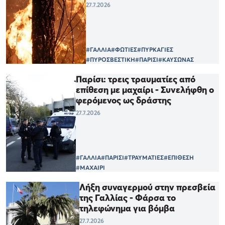
27.7.2026
#ΓΑΛΛΙΑ
#ΦΩΤΙΕΣ
#ΠΥΡΚΑΓΙΕΣ
#ΠΥΡΟΣΒΕΣΤΙΚΗ
#ΠΑΡΙΣΙ
#ΚΑΥΣΩΝΑΣ
Παρίσι: τρεις τραυματίες από
επίθεση με μαχαίρι - Συνελήφθη ο
φερόμενος ως δράστης
27.7.2026
#ΓΑΛΛΙΑ
#ΠΑΡΙΣΙ
#ΤΡΑΥΜΑΤΙΕΣ
#ΕΠΙΘΕΣΗ
#ΜΑΧΑΙΡΙ
Λήξη συναγερμού στην πρεσβεία
της Γαλλίας - Φάρσα το
τηλεφώνημα για βόμβα
27.7.2026