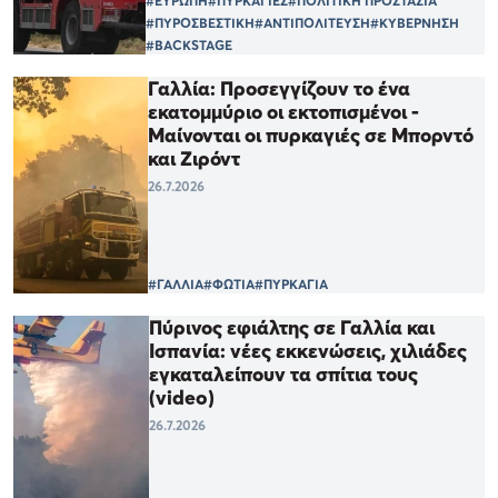
#ΕΥΡΩΠΗ
#ΠΥΡΚΑΓΙΕΣ
#ΠΟΛΙΤΙΚΗ ΠΡΟΣΤΑΣΙΑ
#ΠΥΡΟΣΒΕΣΤΙΚΗ
#ΑΝΤΙΠΟΛΙΤΕΥΣΗ
#ΚΥΒΕΡΝΗΣΗ
#BACKSTAGE
Γαλλία: Προσεγγίζουν το ένα
εκατομμύριο οι εκτοπισμένοι -
Μαίνονται οι πυρκαγιές σε Μπορντό
και Ζιρόντ
26.7.2026
#ΓΑΛΛΙΑ
#ΦΩΤΙΑ
#ΠΥΡΚΑΓΙΑ
Πύρινος εφιάλτης σε Γαλλία και
Ισπανία: νέες εκκενώσεις, χιλιάδες
εγκαταλείπουν τα σπίτια τους
(video)
26.7.2026