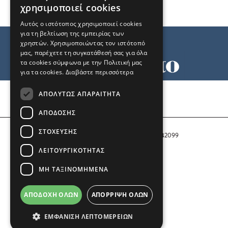
χρησιμοποιεί cookies
Αυτός ο ιστότοπος χρησιμοποιεί cookies
για τη βελτίωση της εμπειρίας των
χρηστών. Χρησιμοποιώντας τον ιστότοπό
μας, παρέχετε τη συγκατάθεσή σας για όλα
τα cookies σύμφωνα με την Πολιτική μας
για τα cookies.
Διαβάστε περισσότερα
Όροι χρήσης
ΑΠΟΛΎΤΩΣ ΑΠΑΡΑΊΤΗΤΑ
Ταυτότητα
Επικοινωνία
ΑΠΌΔΟΣΗΣ
ΣΤΌΧΕΥΣΗΣ
Αριθμός Πιστοποίησης Μ.Η.Τ. 242099
ΛΕΙΤΟΥΡΓΙΚΌΤΗΤΑΣ
COPYRIGHT © 2026 Το Μανιφέστο
ΜΗ ΤΑΞΙΝΟΜΗΜΈΝΑ
Μέλος του
ΑΠΟΔΟΧΉ ΌΛΩΝ
ΑΠΌΡΡΙΨΗ ΌΛΩΝ
ΕΜΦΆΝΙΣΗ ΛΕΠΤΟΜΕΡΕΙΏΝ