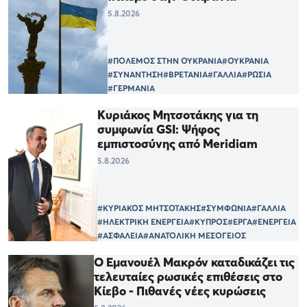
5.8.2026
#ΠΟΛΕΜΟΣ ΣΤΗΝ ΟΥΚΡΑΝΙΑ
#ΟΥΚΡΑΝΙΑ
#ΣΥΝΑΝΤΗΣΗ
#ΒΡΕΤΑΝΙΑ
#ΓΑΛΛΙΑ
#ΡΩΣΙΑ
#ΓΕΡΜΑΝΙΑ
Κυριάκος Μητσοτάκης για τη
συμφωνία GSI: Ψήφος
εμπιστοσύνης από Meridiam
5.8.2026
#ΚΥΡΙΑΚΟΣ ΜΗΤΣΟΤΑΚΗΣ
#ΣΥΜΦΩΝΙΑ
#ΓΑΛΛΙΑ
#ΗΛΕΚΤΡΙΚΗ ΕΝΕΡΓΕΙΑ
#ΚΥΠΡΟΣ
#ΕΡΓΑ
#ΕΝΕΡΓΕΙΑ
#ΑΣΦΑΛΕΙΑ
#ΑΝΑΤΟΛΙΚΗ ΜΕΣΟΓΕΙΟΣ
Ο Εμανουέλ Μακρόν καταδικάζει τις
τελευταίες ρωσικές επιθέσεις στο
Κίεβο - Πιθανές νέες κυρώσεις