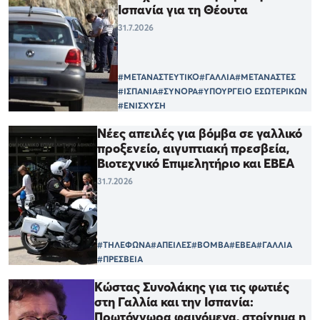
Ισπανία για τη Θέουτα
31.7.2026
#ΜΕΤΑΝΑΣΤΕΥΤΙΚΟ
#ΓΑΛΛΙΑ
#ΜΕΤΑΝΑΣΤΕΣ
#ΙΣΠΑΝΙΑ
#ΣΥΝΟΡΑ
#ΥΠΟΥΡΓΕΙΟ ΕΣΩΤΕΡΙΚΩΝ
#ΕΝΙΣΧΥΣΗ
Νέες απειλές για βόμβα σε γαλλικό
προξενείο, αιγυπτιακή πρεσβεία,
Βιοτεχνικό Επιμελητήριο και ΕΒΕΑ
31.7.2026
#ΤΗΛΕΦΩΝΑ
#ΑΠΕΙΛΕΣ
#ΒΟΜΒΑ
#ΕΒΕΑ
#ΓΑΛΛΙΑ
#ΠΡΕΣΒΕΙΑ
Κώστας Συνολάκης για τις φωτιές
στη Γαλλία και την Ισπανία:
Πρωτόγνωρα φαινόμενα, στοίχημα η