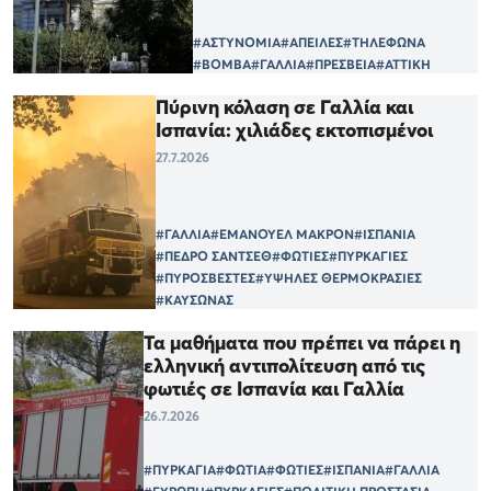
#ΑΣΤΥΝΟΜΙΑ
#ΑΠΕΙΛΕΣ
#ΤΗΛΕΦΩΝΑ
#ΒΟΜΒΑ
#ΓΑΛΛΙΑ
#ΠΡΕΣΒΕΙΑ
#ΑΤΤΙΚΗ
Πύρινη κόλαση σε Γαλλία και
Ισπανία: χιλιάδες εκτοπισμένοι
27.7.2026
#ΓΑΛΛΙΑ
#ΕΜΑΝΟΥΕΛ ΜΑΚΡΟΝ
#ΙΣΠΑΝΙΑ
#ΠΕΔΡΟ ΣΑΝΤΣΕΘ
#ΦΩΤΙΕΣ
#ΠΥΡΚΑΓΙΕΣ
#ΠΥΡΟΣΒΕΣΤΕΣ
#ΥΨΗΛΕΣ ΘΕΡΜΟΚΡΑΣΙΕΣ
#ΚΑΥΣΩΝΑΣ
Τα μαθήματα που πρέπει να πάρει η
ελληνική αντιπολίτευση από τις
φωτιές σε Ισπανία και Γαλλία
26.7.2026
#ΠΥΡΚΑΓΙΑ
#ΦΩΤΙΑ
#ΦΩΤΙΕΣ
#ΙΣΠΑΝΙΑ
#ΓΑΛΛΙΑ