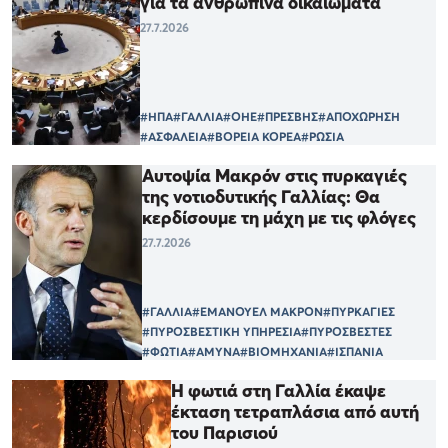
για τα ανθρώπινα δικαιώματα
27.7.2026
#ΗΠΑ
#ΓΑΛΛΙΑ
#ΟΗΕ
#ΠΡΕΣΒΗΣ
#ΑΠΟΧΩΡΗΣΗ
#ΑΣΦΑΛΕΙΑ
#ΒΟΡΕΙΑ ΚΟΡΕΑ
#ΡΩΣΙΑ
Αυτοψία Μακρόν στις πυρκαγιές
της νοτιοδυτικής Γαλλίας: Θα
κερδίσουμε τη μάχη με τις φλόγες
27.7.2026
#ΓΑΛΛΙΑ
#ΕΜΑΝΟΥΕΛ ΜΑΚΡΟΝ
#ΠΥΡΚΑΓΙΕΣ
#ΠΥΡΟΣΒΕΣΤΙΚΗ ΥΠΗΡΕΣΙΑ
#ΠΥΡΟΣΒΕΣΤΕΣ
#ΦΩΤΙΑ
#ΑΜΥΝΑ
#ΒΙΟΜΗΧΑΝΙΑ
#ΙΣΠΑΝΙΑ
Η φωτιά στη Γαλλία έκαψε
έκταση τετραπλάσια από αυτή
του Παρισιού