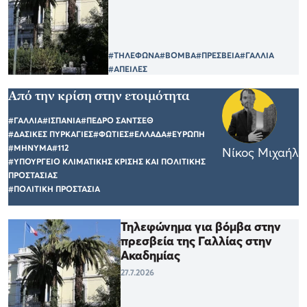
#ΤΗΛΕΦΩΝΑ
#ΒΟΜΒΑ
#ΠΡΕΣΒΕΙΑ
#ΓΑΛΛΙΑ
#ΑΠΕΙΛΕΣ
Από την κρίση στην ετοιμότητα
#ΓΑΛΛΙΑ
#ΙΣΠΑΝΙΑ
#ΠΕΔΡΟ ΣΑΝΤΣΕΘ
#ΔΑΣΙΚΕΣ ΠΥΡΚΑΓΙΕΣ
#ΦΩΤΙΕΣ
#ΕΛΛΑΔΑ
#ΕΥΡΩΠΗ
#ΜΗΝΥΜΑ
#112
Νίκος Μιχαήλ
#ΥΠΟΥΡΓΕΙΟ ΚΛΙΜΑΤΙΚΗΣ ΚΡΙΣΗΣ ΚΑΙ ΠΟΛΙΤΙΚΗΣ
ΠΡΟΣΤΑΣΙΑΣ
#ΠΟΛΙΤΙΚΗ ΠΡΟΣΤΑΣΙΑ
Τηλεφώνημα για βόμβα στην
πρεσβεία της Γαλλίας στην
Ακαδημίας
27.7.2026