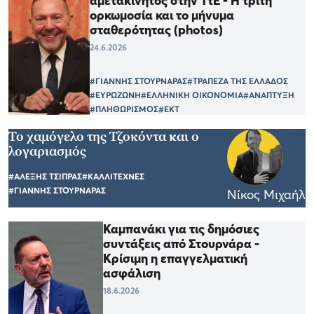
αμετακίνητος στην ΤτΕ - Η τρίτη
ορκωμοσία και το μήνυμα
σταθερότητας (photos)
24.6.2026
#ΓΙΑΝΝΗΣ ΣΤΟΥΡΝΑΡΑΣ
#ΤΡΑΠΕΖΑ ΤΗΣ ΕΛΛΑΔΟΣ
#ΕΥΡΩΖΩΝΗ
#ΕΛΛΗΝΙΚΗ ΟΙΚΟΝΟΜΙΑ
#ΑΝΑΠΤΥΞΗ
#ΠΛΗΘΩΡΙΣΜΟΣ
#ΕΚΤ
Το χαμόγελο της Τζοκόντα και ο
λογαριασμός
#ΑΛΕΞΗΣ ΤΣΙΠΡΑΣ
#ΚΑΛΛΙΤΕΧΝΕΣ
#ΓΙΑΝΝΗΣ ΣΤΟΥΡΝΑΡΑΣ
Νίκος Μιχαήλ
Καμπανάκι για τις δημόσιες
συντάξεις από Στουρνάρα -
Κρίσιμη η επαγγελματική
ασφάλιση
18.6.2026