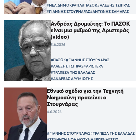
#ΝΕΑ ΔΗΜΟΚΡΑΤΙΑ
#ΠΑΣΟΚ
#ΑΛΕΞΗΣ ΤΣΙΠΡΑΣ
#ΓΙΑΝΝΗΣ ΣΤΟΥΡΝΑΡΑΣ
#ΑΝΤΩΝΗΣ ΣΑΜΑΡΑΣ
Ανδρέας Δρυμιώτης: Το ΠΑΣΟΚ
είναι μια μαϊμού της Αριστεράς
(video)
5.6.2026
#ΠΑΣΟΚ
#ΓΙΑΝΝΗΣ ΣΤΟΥΡΝΑΡΑΣ
#ΑΛΕΞΗΣ ΤΣΙΠΡΑΣ
#ΑΡΙΣΤΕΡΑ
#ΤΡΑΠΕΖΑ ΤΗΣ ΕΛΛΑΔΑΣ
#ΑΝΔΡΕΑΣ ΔΡΥΜΙΩΤΗΣ
Εθνικό σχέδιο για την Τεχνητή
Νοημοσύνη προτείνει ο
Στουρνάρας
4.6.2026
#ΓΙΑΝΝΗΣ ΣΤΟΥΡΝΑΡΑΣ
#ΤΡΑΠΕΖΑ ΤΗΣ ΕΛΛΑΔΑΣ
#ΤΕΧΝΗΤΗ ΝΟΗΜΟΣΥΝΗ
#ΕΠΕΝΔΥΣΕΙΣ