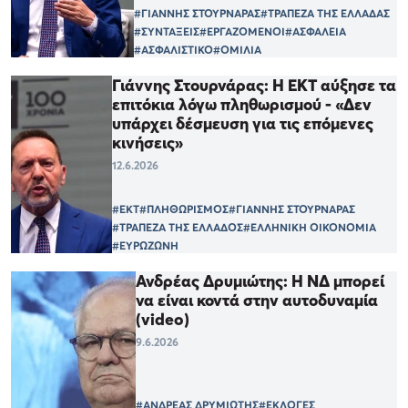
#ΓΙΑΝΝΗΣ ΣΤΟΥΡΝΑΡΑΣ
#ΤΡΑΠΕΖΑ ΤΗΣ ΕΛΛΑΔΑΣ
#ΣΥΝΤΑΞΕΙΣ
#ΕΡΓΑΖΟΜΕΝΟΙ
#ΑΣΦΑΛΕΙΑ
#ΑΣΦΑΛΙΣΤΙΚΟ
#ΟΜΙΛΙΑ
Γιάννης Στουρνάρας: Η ΕΚΤ αύξησε τα
επιτόκια λόγω πληθωρισμού - «Δεν
υπάρχει δέσμευση για τις επόμενες
κινήσεις»
12.6.2026
#ΕΚΤ
#ΠΛΗΘΩΡΙΣΜΟΣ
#ΓΙΑΝΝΗΣ ΣΤΟΥΡΝΑΡΑΣ
#ΤΡΑΠΕΖΑ ΤΗΣ ΕΛΛΑΔΟΣ
#ΕΛΛΗΝΙΚΗ ΟΙΚΟΝΟΜΙΑ
#ΕΥΡΩΖΩΝΗ
Ανδρέας Δρυμιώτης: Η ΝΔ μπορεί
να είναι κοντά στην αυτοδυναμία
(video)
9.6.2026
#ΑΝΔΡΕΑΣ ΔΡΥΜΙΩΤΗΣ
#ΕΚΛΟΓΕΣ