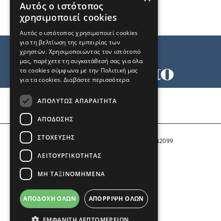
Αυτός ο ιστότοπος
χρησιμοποιεί cookies
Αυτός ο ιστότοπος χρησιμοποιεί cookies
για τη βελτίωση της εμπειρίας των
χρηστών. Χρησιμοποιώντας τον ιστότοπό
μας, παρέχετε τη συγκατάθεσή σας για όλα
τα cookies σύμφωνα με την Πολιτική μας
για τα cookies.
Διαβάστε περισσότερα
Όροι χρήσης
ΑΠΟΛΎΤΩΣ ΑΠΑΡΑΊΤΗΤΑ
Ταυτότητα
Επικοινωνία
ΑΠΌΔΟΣΗΣ
ΣΤΌΧΕΥΣΗΣ
Αριθμός Πιστοποίησης Μ.Η.Τ. 242099
ΛΕΙΤΟΥΡΓΙΚΌΤΗΤΑΣ
COPYRIGHT © 2026 Το Μανιφέστο
ΜΗ ΤΑΞΙΝΟΜΗΜΈΝΑ
Μέλος του
ΑΠΟΔΟΧΉ ΌΛΩΝ
ΑΠΌΡΡΙΨΗ ΌΛΩΝ
ΕΜΦΆΝΙΣΗ ΛΕΠΤΟΜΕΡΕΙΏΝ