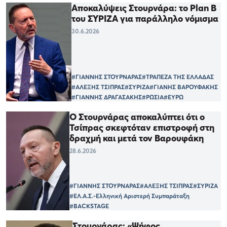
Αποκαλύψεις Στουρνάρα: το Plan B
του ΣΥΡΙΖΑ για παράλληλο νόμισμα
30.6.2026
#ΓΙΑΝΝΗΣ ΣΤΟΥΡΝΑΡΑΣ
#ΤΡΑΠΕΖΑ ΤΗΣ ΕΛΛΑΔΑΣ
#ΑΛΕΞΗΣ ΤΣΙΠΡΑΣ
#ΣΥΡΙΖΑ
#ΓΙΑΝΗΣ ΒΑΡΟΥΦΑΚΗΣ
#ΓΙΑΝΝΗΣ ΔΡΑΓΑΣΑΚΗΣ
#ΡΩΣΙΑ
#ΕΥΡΩ
Ο Στουρνάρας αποκαλύπτει ότι ο
Τσίπρας σκεφτόταν επιστροφή στη
δραχμή και μετά τον Βαρουφάκη
28.6.2026
#ΓΙΑΝΝΗΣ ΣΤΟΥΡΝΑΡΑΣ
#ΑΛΕΞΗΣ ΤΣΙΠΡΑΣ
#ΣΥΡΙΖΑ
#ΕΛ.Α.Σ.-Ελληνική Αριστερή Συμπαράταξη
#BACKSTAGE
Στουρνάρας: «Ψήφος