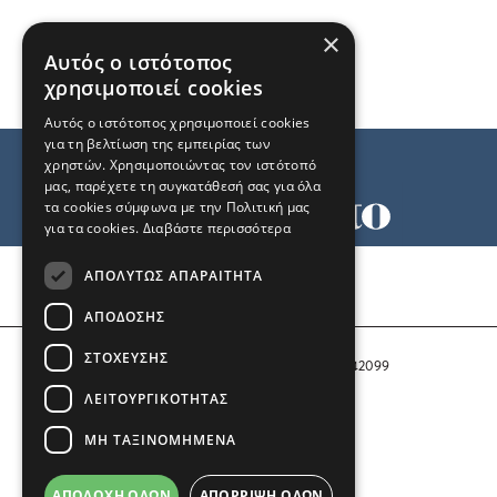
×
Αυτός ο ιστότοπος
χρησιμοποιεί cookies
Αυτός ο ιστότοπος χρησιμοποιεί cookies
για τη βελτίωση της εμπειρίας των
χρηστών. Χρησιμοποιώντας τον ιστότοπό
μας, παρέχετε τη συγκατάθεσή σας για όλα
τα cookies σύμφωνα με την Πολιτική μας
για τα cookies.
Διαβάστε περισσότερα
Όροι χρήσης
ΑΠΟΛΎΤΩΣ ΑΠΑΡΑΊΤΗΤΑ
Ταυτότητα
Επικοινωνία
ΑΠΌΔΟΣΗΣ
ΣΤΌΧΕΥΣΗΣ
Αριθμός Πιστοποίησης Μ.Η.Τ. 242099
ΛΕΙΤΟΥΡΓΙΚΌΤΗΤΑΣ
COPYRIGHT © 2026 Το Μανιφέστο
ΜΗ ΤΑΞΙΝΟΜΗΜΈΝΑ
Μέλος του
ΑΠΟΔΟΧΉ ΌΛΩΝ
ΑΠΌΡΡΙΨΗ ΌΛΩΝ