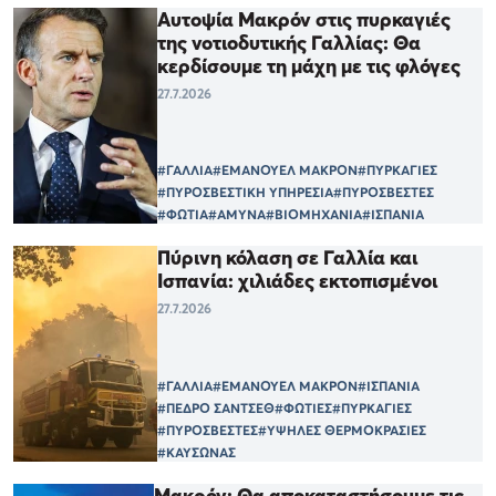
Αυτοψία Μακρόν στις πυρκαγιές
της νοτιοδυτικής Γαλλίας: Θα
κερδίσουμε τη μάχη με τις φλόγες
27.7.2026
#ΓΑΛΛΙΑ
#ΕΜΑΝΟΥΕΛ ΜΑΚΡΟΝ
#ΠΥΡΚΑΓΙΕΣ
#ΠΥΡΟΣΒΕΣΤΙΚΗ ΥΠΗΡΕΣΙΑ
#ΠΥΡΟΣΒΕΣΤΕΣ
#ΦΩΤΙΑ
#ΑΜΥΝΑ
#ΒΙΟΜΗΧΑΝΙΑ
#ΙΣΠΑΝΙΑ
Πύρινη κόλαση σε Γαλλία και
Ισπανία: χιλιάδες εκτοπισμένοι
27.7.2026
#ΓΑΛΛΙΑ
#ΕΜΑΝΟΥΕΛ ΜΑΚΡΟΝ
#ΙΣΠΑΝΙΑ
#ΠΕΔΡΟ ΣΑΝΤΣΕΘ
#ΦΩΤΙΕΣ
#ΠΥΡΚΑΓΙΕΣ
#ΠΥΡΟΣΒΕΣΤΕΣ
#ΥΨΗΛΕΣ ΘΕΡΜΟΚΡΑΣΙΕΣ
#ΚΑΥΣΩΝΑΣ
Μακρόν: Θα αποκαταστήσουμε τις