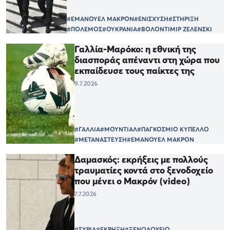
#ΕΜΑΝΟΥΕΛ ΜΑΚΡΟΝ
#ΕΝΙΣΧΥΣΗ
#ΣΤΗΡΙΞΗ
#ΠΟΛΕΜΟΣ
#ΟΥΚΡΑΝΙΑ
#ΒΟΛΟΝΤΙΜΙΡ ΖΕΛΕΝΣΚΙ
Γαλλία-Μαρόκο: η εθνική της
διασποράς απέναντι στη χώρα που
εκπαίδευσε τους παίκτες της
9.7.2026
#ΓΑΛΛΙΑ
#ΜΟΥΝΤΙΑΛ
#ΠΑΓΚΟΣΜΙΟ ΚΥΠΕΛΛΟ
#ΜΕΤΑΝΑΣΤΕΥΣΗ
#ΕΜΑΝΟΥΕΛ ΜΑΚΡΟΝ
Δαμασκός: εκρήξεις με πολλούς
τραυματίες κοντά στο ξενοδοχείο
που μένει ο Μακρόν (video)
7.7.2026
#ΣΥΡΙΑ
#ΕΚΡΗΞΗ
#ΞΕΝΟΔΟΧΕΙΟ