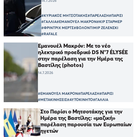
14.7.2026
#ΚΥΡΙΑΚΟΣ ΜΗΤΣΟΤΑΚΗΣ
#ΠΑΡΕΛΑΣΗ
#ΠΑΡΙΣΙ
#ΓΑΛΛΙΑ
#ΕΜΑΝΟΥΕΛ ΜΑΚΡΟΝ
#ΚΙΡ ΣΤΑΡΜΕΡ
#ΦΡΙΝΤΡΙΧ ΜΕΡΤΣ
#ΒΟΛΟΝΤΙΜΙΡ ΖΕΛΕΝΣΚΙ
#RAFALE
Εμανουέλ Μακρόν: Με το νέο
ηλεκτρικό προεδρικό DS N°7 ÉLYSÉE
στην παρέλαση για την Ημέρα της
Βαστίλης (photos)
14.7.2026
#ΕΜΑΝΟΥΕΛ ΜΑΚΡΟΝ
#ΠΑΡΕΛΑΣΗ
#ΠΑΡΙΣΙ
#ΜΕΤΑΚΙΝΗΣΕΙΣ
#ΑΥΤΟΚΙΝΗΤΟ
#ΓΑΛΛΙΑ
Στο Παρίσι ο Μητσοτάκης για την
Ημέρα της Βαστίλης: «μαζική»
παρέλαση παρουσία των Ευρωπαίων
ηγετών