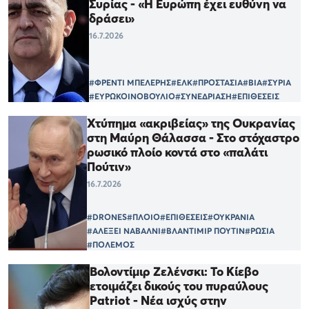
Συρίας - «Η Ευρώπη έχει ευθύνη να
δράσει»
16.7.2026
#ΦΡΕΝΤΙ ΜΠΕΛΕΡΗΣ
#ΕΛΚ
#ΠΡΟΣΤΑΣΙΑ
#ΒΙΑ
#ΣΥΡΙΑ
#ΕΥΡΩΚΟΙΝΟΒΟΥΛΙΟ
#ΣΥΝΕΔΡΙΑΣΗ
#ΕΠΙΘΕΣΕΙΣ
Χτύπημα «ακριβείας» της Ουκρανίας
στη Μαύρη Θάλασσα - Στο στόχαστρο
ρωσικό πλοίο κοντά στο «παλάτι
Πούτιν»
16.7.2026
#DRONES
#ΠΛΟΙΟ
#ΕΠΙΘΕΣΕΙΣ
#ΟΥΚΡΑΝΙΑ
#ΑΛΕΞΕΙ ΝΑΒΑΛΝΙ
#ΒΛΑΝΤΙΜΙΡ ΠΟΥΤΙΝ
#ΡΩΣΙΑ
#ΠΟΛΕΜΟΣ
Βολοντίμιρ Ζελένσκι: Το Κίεβο
ετοιμάζει δικούς του πυραύλους
Patriot - Νέα ισχύς στην