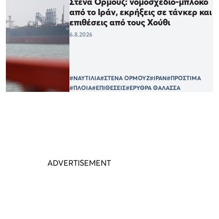
Στενά Ορμούζ: νομοσχέδιο-μπλόκο
από το Ιράν, εκρήξεις σε τάνκερ και
επιθέσεις από τους Χούθι
6.8.2026
#ΝΑΥΤΙΛΙΑ
#ΣΤΕΝΑ ΟΡΜΟΥΖ
#ΙΡΑΝ
#ΠΡΟΣΤΙΜΑ
#ΠΛΟΙΑ
#ΕΠΙΘΕΣΕΙΣ
#ΕΡΥΘΡΑ ΘΑΛΑΣΣΑ