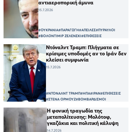
αντιαεροπορική άμυνα
15.7.2026
#ΟΥΚΡΑΝΙΑ
#ΠΑΡΑΓΩΓΗ
#ΑΠΕΙΛΕΣ
#ΠΥΡΑΥΛΟΙ
#ΒΟΛΟΝΤΙΜΙΡ ΖΕΛΕΝΣΚΙ
#ΕΠΙΘΕΣΕΙΣ
Ντόναλντ Τραμπ: Πλήγματα σε
κρίσιμες υποδομές αν το Ιράν δεν
κλείσει συμφωνία
15.7.2026
#ΝΤΟΝΑΛΝΤ ΤΡΑΜΠ
#ΗΠΑ
#ΙΡΑΝ
#ΕΠΙΘΕΣΕΙΣ
#ΣΤΕΝΑ ΟΡΜΟΥΖ
#ΒΟΜΒΑΡΔΙΣΜΟΙ
Η φονική τραγωδία της
μεταπολίτευσης: Μολότοφ,
γκαζάκια και πολιτική κάλυψη
14.7.2026