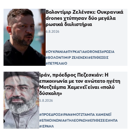
Βολοντίμιρ Ζελένσκι: Ουκρανικά
drones χτύπησαν δύο μεγάλα
ρωσικά διυλιστήρια
6.8.2026
#ΟΥΚΡΑΝΙΑ
#ΠΥΡΚΑΓΙΑ
#DRONES
#ΡΩΣΙΑ
#ΒΟΛΟΝΤΙΜΙΡ ΖΕΛΕΝΣΚΙ
#ΕΠΙΘΕΣΕΙΣ
#ΠΕΤΡΕΛΑΙΟ
Ιράν, πρόεδρος Πεζεσκιάν: Η
επικοινωνία με τον ανώτατο ηγέτη
Μοτζτάμπα Χαμενεΐ είναι «πολύ
δύσκολη»
5.8.2026
#ΠΡΟΕΔΡΟΣ
#ΙΡΑΝ
#ΜΟΤΖΤΑΜΠΑ ΧΑΜΕΝΕΪ
#ΕΠΙΚΟΙΝΩΝΙΑ
#ΤΗΛΕΟΡΑΣΗ
#ΕΠΙΘΕΣΕΙΣ
#ΗΠΑ
#ΙΣΡΑΗΛ