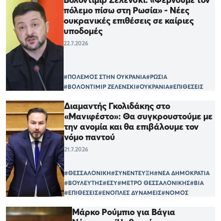
πόλεμο πίσω στη Ρωσία» - Νέες
ουκρανικές επιθέσεις σε καίριες
υποδομές
22.7.2026
#ΠΟΛΕΜΟΣ ΣΤΗΝ ΟΥΚΡΑΝΙΑ
#ΡΩΣΙΑ
#ΒΟΛΟΝΤΙΜΙΡ ΖΕΛΕΝΣΚΙ
#ΟΥΚΡΑΝΙΑ
#ΕΠΙΘΕΣΕΙΣ
Διαμαντής Γκολιδάκης στο
«Μανιφέστο»: Θα συγκρουστούμε με
την ανομία και θα επιβάλουμε τον
νόμο παντού
21.7.2026
#ΘΕΣΣΑΛΟΝΙΚΗ
#ΣΥΝΕΝΤΕΥΞΗ
#ΝΕΑ ΔΗΜΟΚΡΑΤΙΑ
#ΒΟΥΛΕΥΤΗΣ
#ΕΣΥ
#ΜΕΤΡΟ ΘΕΣΣΑΛΟΝΙΚΗΣ
#ΒΙΑ
#ΕΠΙΘΕΣΕΙΣ
#ΕΝΟΠΛΕΣ ΔΥΝΑΜΕΙΣ
#ΝΟΜΟΣ
Μάρκο Ρούμπιο για Βάγια