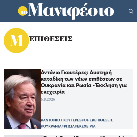
ΕΠΙΘΕΣΕΙΣ
Αντόνιο Γκουτέρες: Αυστηρή
καταδίκη των νέων επιθέσεων σε
Ουκρανία και Ρωσία - Έκκληση για
εκεχειρία
6.8.2026
#ΑΝΤΟΝΙΟ ΓΚΟΥΤΕΡΕΣ
#ΟΗΕ
#ΕΠΙΘΕΣΕΙΣ
#ΟΥΚΡΑΝΙΑ
#ΡΩΣΙΑ
#ΕΚΕΧΕΙΡΙΑ