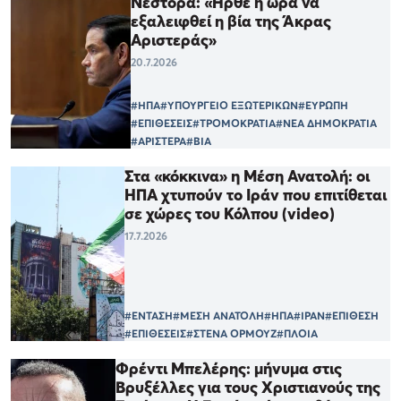
Νέστορα: «Ήρθε η ώρα να
εξαλειφθεί η βία της Άκρας
Αριστεράς»
20.7.2026
#ΗΠΑ
#ΥΠΟΥΡΓΕΙΟ ΕΞΩΤΕΡΙΚΩΝ
#ΕΥΡΩΠΗ
#ΕΠΙΘΕΣΕΙΣ
#ΤΡΟΜΟΚΡΑΤΙΑ
#ΝΕΑ ΔΗΜΟΚΡΑΤΙΑ
#ΑΡΙΣΤΕΡΑ
#ΒΙΑ
Στα «κόκκινα» η Μέση Ανατολή: οι
ΗΠΑ χτυπούν το Ιράν που επιτίθεται
σε χώρες του Κόλπου (video)
17.7.2026
#ΕΝΤΑΣΗ
#ΜΕΣΗ ΑΝΑΤΟΛΗ
#ΗΠΑ
#ΙΡΑΝ
#ΕΠΙΘΕΣΗ
#ΕΠΙΘΕΣΕΙΣ
#ΣΤΕΝΑ ΟΡΜΟΥΖ
#ΠΛΟΙΑ
Φρέντι Μπελέρης: μήνυμα στις
Βρυξέλλες για τους Χριστιανούς της