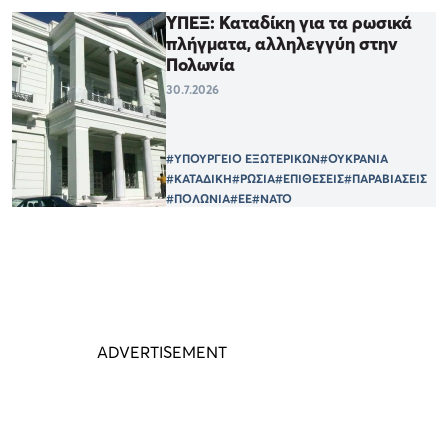
ΥΠΕΞ: Καταδίκη για τα ρωσικά
πλήγματα, αλληλεγγύη στην
Πολωνία
30.7.2026
#ΥΠΟΥΡΓΕΙΟ ΕΞΩΤΕΡΙΚΩΝ
#ΟΥΚΡΑΝΙΑ
#ΚΑΤΑΔΙΚΗ
#ΡΩΣΙΑ
#ΕΠΙΘΕΣΕΙΣ
#ΠΑΡΑΒΙΑΣΕΙΣ
#ΠΟΛΩΝΙΑ
#ΕΕ
#ΝΑΤΟ