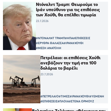
Ντόναλντ Τραμπ: Θεωρούμε το
Ιράν υπεύθυνο για τις επιθέσεις
των Χούθι, θα επέλθει τιμωρία
23.7.2026
#ΝΤΟΝΑΛΝΤ ΤΡΑΜΠ
#ΗΠΑ
#ΕΠΙΘΕΣΕΙΣ
#ΕΡΥΘΡΑ ΘΑΛΑΣΣΑ
#ΙΡΑΝ
#ΧΟΥΘΙ
#ΜΕΣΗ ΑΝΑΤΟΛΗ
Πετρέλαιο: οι επιθέσεις Χούθι
ανεβάζουν την τιμή στα 100
δολάρια το βαρέλι
23.7.2026
#ΠΕΤΡΕΛΑΙΟ
#ΤΙΜΕΣ
#ΙΡΑΝ
#ΧΟΥΘΙ
#ΥΕΜΕΝΗ
#ΕΠΙΘΕΣΕΙΣ
#ΠΛΟΙΑ
#ΣΤΕΝΑ ΟΡΜΟΥΖ
Βολοντίμιρ Ζελένσκι: «Φέρνουμε τον