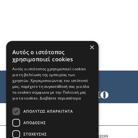
×
Αυτός ο ιστότοπος
χρησιμοποιεί cookies
Αυτός ο ιστότοπος χρησιμοποιεί cookies
για τη βελτίωση της εμπειρίας των
χρηστών. Χρησιμοποιώντας τον ιστότοπό
μας, παρέχετε τη συγκατάθεσή σας για όλα
τα cookies σύμφωνα με την Πολιτική μας
για τα cookies.
Διαβάστε περισσότερα
Όροι χρήσης
ΑΠΟΛΎΤΩΣ ΑΠΑΡΑΊΤΗΤΑ
Ταυτότητα
Επικοινωνία
ΑΠΌΔΟΣΗΣ
ΣΤΌΧΕΥΣΗΣ
Αριθμός Πιστοποίησης Μ.Η.Τ. 242099