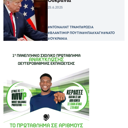
Ουκρανία
25.6.2025
#ΝΤΟΝΑΛΝΤ ΤΡΑΜΠ
#ΡΩΣΙΑ
#ΒΛΑΝΤΙΜΙΡ ΠΟΥΤΙΝ
#ΗΠΑ
#ΧΑΓΗ
#ΝΑΤΟ
#ΟΥΚΡΑΝΙΑ