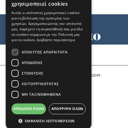
χρησιμοποιεί cookies
Αυτός ο ιστότοπος χρησιμοποιεί cookies
για τη βελτίωση της εμπειρίας των
χρηστών. Χρησιμοποιώντας τον ιστότοπό
μας, παρέχετε τη συγκατάθεσή σας για όλα
τα cookies σύμφωνα με την Πολιτική μας
για τα cookies.
Διαβάστε περισσότερα
Όροι χρήσης
ΑΠΟΛΎΤΩΣ ΑΠΑΡΑΊΤΗΤΑ
Ταυτότητα
Επικοινωνία
ΑΠΌΔΟΣΗΣ
ΣΤΌΧΕΥΣΗΣ
Αριθμός Πιστοποίησης Μ.Η.Τ. 242099
ΛΕΙΤΟΥΡΓΙΚΌΤΗΤΑΣ
COPYRIGHT © 2026 Το Μανιφέστο
ΜΗ ΤΑΞΙΝΟΜΗΜΈΝΑ
Μέλος του
ΑΠΟΔΟΧΉ ΌΛΩΝ
ΑΠΌΡΡΙΨΗ ΌΛΩΝ
ΕΜΦΆΝΙΣΗ ΛΕΠΤΟΜΕΡΕΙΏΝ