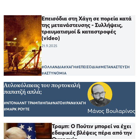
Επεισόδια στη Χάγη σε πορεία κατά
της μετανάστευσης - Συλλήψεις,
τραυματισμοί & καταστροφές
(video)
21.9.2025
#ΟΛΛΑΝΔΙΑ
#ΧΑΓΗ
#ΕΠΕΙΣΟΔΙΑ
#ΜΕΤΑΝΑΣΤΕΥΣΗ
#ΑΣΤΥΝΟΜΙΑ
Αυλοκόλακας του πορτοκαλή
παπατζή απλά;
#ΝΤΟΝΑΛΝΤ ΤΡΑΜΠ
#ΗΠΑ
#ΝΑΤΟ
#ΙΡΑΝ
#ΧΑΓΗ
#ΜΑΡΚ ΡΟΥΤΕ
Μάνος Βουλαρίνος
Τραμπ: Ο Πούτιν μπορεί να έχει
εδαφικές βλέψεις πέρα ​​από την