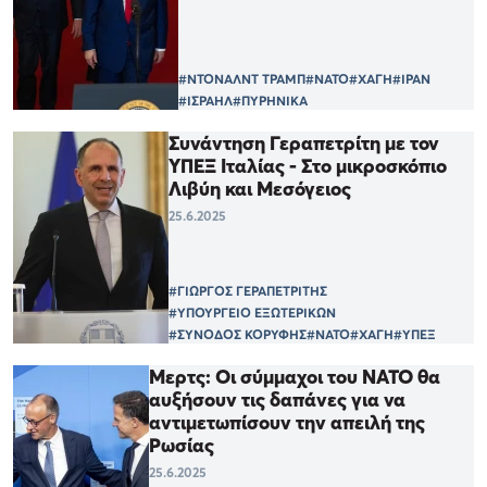
#ΝΤΟΝΑΛΝΤ ΤΡΑΜΠ
#ΝΑΤΟ
#ΧΑΓΗ
#ΙΡΑΝ
#ΙΣΡΑΗΛ
#ΠΥΡΗΝΙΚΑ
Συνάντηση Γεραπετρίτη με τον
ΥΠΕΞ Ιταλίας - Στο μικροσκόπιο
Λιβύη και Μεσόγειος
25.6.2025
#ΓΙΩΡΓΟΣ ΓΕΡΑΠΕΤΡΙΤΗΣ
#ΥΠΟΥΡΓΕΙΟ ΕΞΩΤΕΡΙΚΩΝ
#ΣΥΝΟΔΟΣ ΚΟΡΥΦΗΣ
#ΝΑΤΟ
#ΧΑΓΗ
#ΥΠΕΞ
Μερτς: Οι σύμμαχοι του ΝΑΤΟ θα
αυξήσουν τις δαπάνες για να
αντιμετωπίσουν την απειλή της
Ρωσίας
25.6.2025