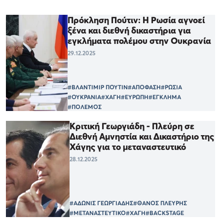
Πρόκληση Πούτιν: Η Ρωσία αγνοεί
ξένα και διεθνή δικαστήρια για
εγκλήματα πολέμου στην Ουκρανία
29.12.2025
#ΒΛΑΝΤΙΜΙΡ ΠΟΥΤΙΝ
#ΑΠΟΦΑΣΗ
#ΡΩΣΙΑ
#ΟΥΚΡΑΝΙΑ
#ΧΑΓΗ
#ΕΥΡΩΠΗ
#ΕΓΚΛΗΜΑ
#ΠΟΛΕΜΟΣ
Κριτική Γεωργιάδη - Πλεύρη σε
Διεθνή Αμνηστία και Δικαστήριο της
Χάγης για το μεταναστευτικό
28.12.2025
#ΑΔΩΝΙΣ ΓΕΩΡΓΙΑΔΗΣ
#ΘΑΝΟΣ ΠΛΕΥΡΗΣ
#ΜΕΤΑΝΑΣΤΕΥΤΙΚΟ
#ΧΑΓΗ
#BACKSTAGE