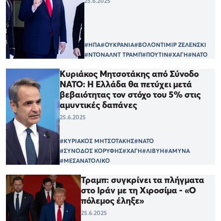
25.6.2025
#ΗΠΑ
#ΟΥΚΡΑΝΙΑ
#ΒΟΛΟΝΤΙΜΙΡ ΖΕΛΕΝΣΚΙ
#ΝΤΟΝΑΛΝΤ ΤΡΑΜΠ
#ΠΟΥΤΙΝ
#ΧΑΓΗ
#ΝΑΤΟ
Κυριάκος Μητσοτάκης από Σύνοδο
ΝΑΤΟ: Η Ελλάδα θα πετύχει μετά
βεβαιότητας τον στόχο του 5% στις
αμυντικές δαπάνες
25.6.2025
#ΚΥΡΙΑΚΟΣ ΜΗΤΣΟΤΑΚΗΣ
#ΝΑΤΟ
#ΣΥΝΟΔΟΣ ΚΟΡΥΦΗΣ
#ΧΑΓΗ
#ΛΙΒΥΗ
#ΑΜΥΝΑ
#ΜΕΣΑΝΑΤΟΛΙΚΟ
Τραμπ: συγκρίνει τα πλήγματα
στο Ιράν με τη Χιροσίμα - «Ο
πόλεμος έληξε»
25.6.2025