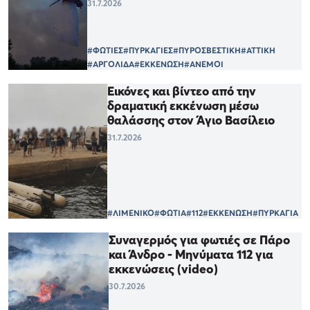
31.7.2026
#ΦΩΤΙΕΣ
#ΠΥΡΚΑΓΙΕΣ
#ΠΥΡΟΣΒΕΣΤΙΚΗ
#ΑΤΤΙΚΗ
#ΑΡΓΟΛΙΔΑ
#ΕΚΚΕΝΩΣΗ
#ΑΝΕΜΟΙ
Εικόνες και βίντεο από την
δραματική εκκένωση μέσω
θαλάσσης στον Άγιο Βασίλειο
31.7.2026
#ΛΙΜΕΝΙΚΟ
#ΦΩΤΙΑ
#112
#ΕΚΚΕΝΩΣΗ
#ΠΥΡΚΑΓΙΑ
Συναγερμός για φωτιές σε Πάρο
και Άνδρο - Μηνύματα 112 για
εκκενώσεις (video)
30.7.2026