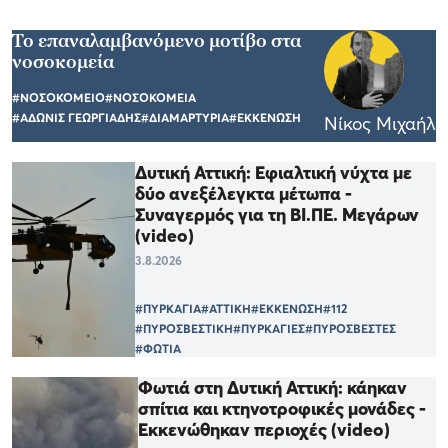
Το επαναλαμβανόμενο μοτίβο στα
νοσοκομεία
#ΝΟΣΟΚΟΜΕΙΟ
#ΝΟΣΟΚΟΜΕΙΑ
#ΑΔΩΝΙΣ ΓΕΩΡΓΙΑΔΗΣ
#ΔΙΑΜΑΡΤΥΡΙΑ
#ΕΚΚΕΝΩΣΗ
Νίκος Μιχαήλ
Δυτική Αττική: Εφιαλτική νύχτα με
δύο ανεξέλεγκτα μέτωπα -
Συναγερμός για τη ΒΙ.ΠΕ. Μεγάρων
(video)
3.8.2026
#ΠΥΡΚΑΓΙΑ
#ΑΤΤΙΚΗ
#ΕΚΚΕΝΩΣΗ
#112
#ΠΥΡΟΣΒΕΣΤΙΚΗ
#ΠΥΡΚΑΓΙΕΣ
#ΠΥΡΟΣΒΕΣΤΕΣ
#ΦΩΤΙΑ
Φωτιά στη Δυτική Αττική: κάηκαν
σπίτια και κτηνοτροφικές μονάδες -
Εκκενώθηκαν περιοχές (video)