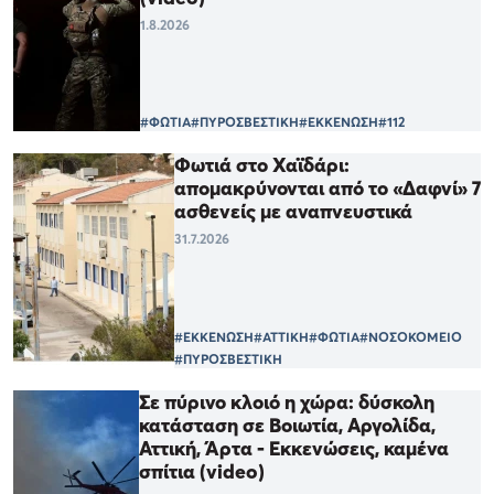
1.8.2026
#ΦΩΤΙΑ
#ΠΥΡΟΣΒΕΣΤΙΚΗ
#ΕΚΚΕΝΩΣΗ
#112
Φωτιά στο Χαϊδάρι:
απομακρύνονται από το «Δαφνί» 7
ασθενείς με αναπνευστικά
31.7.2026
#ΕΚΚΕΝΩΣΗ
#ΑΤΤΙΚΗ
#ΦΩΤΙΑ
#ΝΟΣΟΚΟΜΕΙΟ
#ΠΥΡΟΣΒΕΣΤΙΚΗ
Σε πύρινο κλοιό η χώρα: δύσκολη
κατάσταση σε Βοιωτία, Αργολίδα,
Αττική, Άρτα - Εκκενώσεις, καμένα
σπίτια (video)