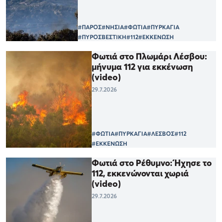
#ΠΑΡΟΣ
#ΝΗΣΙΑ
#ΦΩΤΙΑ
#ΠΥΡΚΑΓΙΑ
#ΠΥΡΟΣΒΕΣΤΙΚΗ
#112
#ΕΚΚΕΝΩΣΗ
Φωτιά στο Πλωμάρι Λέσβου:
μήνυμα 112 για εκκένωση
(video)
29.7.2026
#ΦΩΤΙΑ
#ΠΥΡΚΑΓΙΑ
#ΛΕΣΒΟΣ
#112
#ΕΚΚΕΝΩΣΗ
Φωτιά στο Ρέθυμνο: Ήχησε το
112, εκκενώνονται χωριά
(video)
29.7.2026