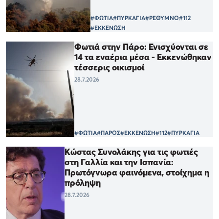
#ΦΩΤΙΑ
#ΠΥΡΚΑΓΙΑ
#ΡΕΘΥΜΝΟ
#112
#ΕΚΚΕΝΩΣΗ
Φωτιά στην Πάρο: Ενισχύονται σε
14 τα εναέρια μέσα - Εκκενώθηκαν
τέσσερις οικισμοί
28.7.2026
#ΦΩΤΙΑ
#ΠΑΡΟΣ
#ΕΚΚΕΝΩΣΗ
#112
#ΠΥΡΚΑΓΙΑ
Κώστας Συνολάκης για τις φωτιές
στη Γαλλία και την Ισπανία:
Πρωτόγνωρα φαινόμενα, στοίχημα η
πρόληψη
28.7.2026