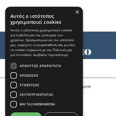
×
Αυτός ο ιστότοπος
χρησιμοποιεί cookies
Αυτός ο ιστότοπος χρησιμοποιεί cookies
για τη βελτίωση της εμπειρίας των
χρηστών. Χρησιμοποιώντας τον ιστότοπό
μας, παρέχετε τη συγκατάθεσή σας για όλα
τα cookies σύμφωνα με την Πολιτική μας
για τα cookies.
Διαβάστε περισσότερα
Όροι χρήσης
ΑΠΟΛΎΤΩΣ ΑΠΑΡΑΊΤΗΤΑ
Ταυτότητα
Επικοινωνία
ΑΠΌΔΟΣΗΣ
ΣΤΌΧΕΥΣΗΣ
Αριθμός Πιστοποίησης Μ.Η.Τ. 242099
ΛΕΙΤΟΥΡΓΙΚΌΤΗΤΑΣ
COPYRIGHT © 2026 Το Μανιφέστο
ΜΗ ΤΑΞΙΝΟΜΗΜΈΝΑ
Μέλος του