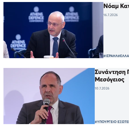
Νόαμ Κατ
16.7.2026
#ΙΣΡΑΗΛ
#ΕΛΛ
Συνάντηση Γ
Μεσόγειος
10.7.2026
#ΥΠΟΥΡΓΕΙΟ ΕΞΩΤΕ