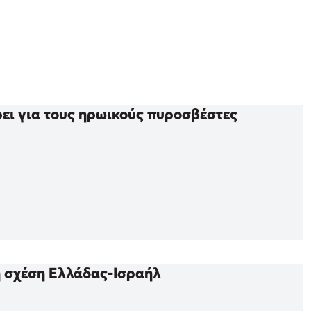
έρει για τους ηρωικούς πυροσβέστες
η σχέση Ελλάδας-Ισραήλ