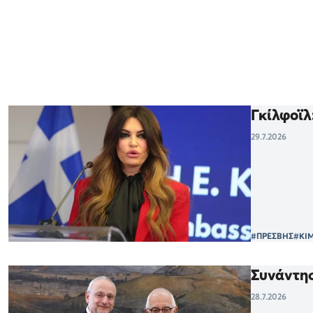
Γκίλφοϊλ
29.7.2026
#ΠΡΕΣΒΗΣ
#ΚΙΜ
Συνάντησ
28.7.2026