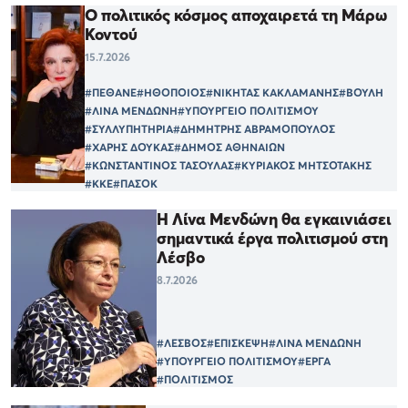
Ο πολιτικός κόσμος αποχαιρετά τη Μάρω
Κοντού
15.7.2026
#ΠΕΘΑΝΕ
#ΗΘΟΠΟΙΟΣ
#ΝΙΚΗΤΑΣ ΚΑΚΛΑΜΑΝΗΣ
#ΒΟΥΛΗ
#ΛΙΝΑ ΜΕΝΔΩΝΗ
#ΥΠΟΥΡΓΕΙΟ ΠΟΛΙΤΙΣΜΟΥ
#ΣΥΛΛΥΠΗΤΗΡΙΑ
#ΔΗΜΗΤΡΗΣ ΑΒΡΑΜΟΠΟΥΛΟΣ
#ΧΑΡΗΣ ΔΟΥΚΑΣ
#ΔΗΜΟΣ ΑΘΗΝΑΙΩΝ
#ΚΩΝΣΤΑΝΤΙΝΟΣ ΤΑΣΟΥΛΑΣ
#ΚΥΡΙΑΚΟΣ ΜΗΤΣΟΤΑΚΗΣ
#ΚΚΕ
#ΠΑΣΟΚ
Η Λίνα Μενδώνη θα εγκαινιάσει
σημαντικά έργα πολιτισμού στη
Λέσβο
8.7.2026
#ΛΕΣΒΟΣ
#ΕΠΙΣΚΕΨΗ
#ΛΙΝΑ ΜΕΝΔΩΝΗ
#ΥΠΟΥΡΓΕΙΟ ΠΟΛΙΤΙΣΜΟΥ
#ΕΡΓΑ
#ΠΟΛΙΤΙΣΜΟΣ