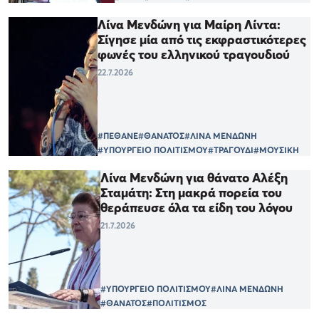
Λίνα Μενδώνη για Μαίρη Λίντα:
Σίγησε μία από τις εκφραστικότερες
φωνές του ελληνικού τραγουδιού
22.7.2026
#ΠΕΘΑΝΕ
#ΘΑΝΑΤΟΣ
#ΛΙΝΑ ΜΕΝΔΩΝΗ
#ΥΠΟΥΡΓΕΙΟ ΠΟΛΙΤΙΣΜΟΥ
#ΤΡΑΓΟΥΔΙ
#ΜΟΥΣΙΚΗ
Λίνα Μενδώνη για θάνατο Αλέξη
Σταμάτη: Στη μακρά πορεία του
θεράπευσε όλα τα είδη του λόγου
21.7.2026
#ΥΠΟΥΡΓΕΙΟ ΠΟΛΙΤΙΣΜΟΥ
#ΛΙΝΑ ΜΕΝΔΩΝΗ
#ΘΑΝΑΤΟΣ
#ΠΟΛΙΤΙΣΜΟΣ