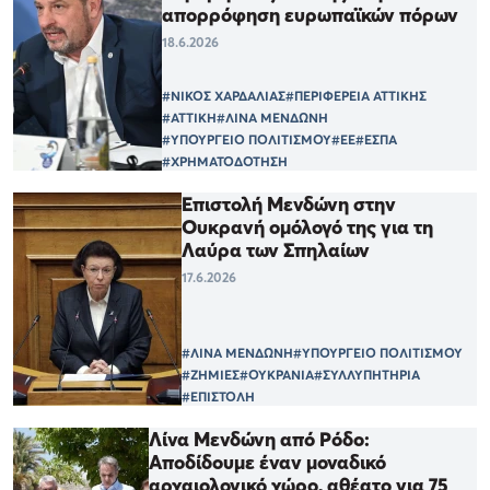
απορρόφηση ευρωπαϊκών πόρων
18.6.2026
#ΝΙΚΟΣ ΧΑΡΔΑΛΙΑΣ
#ΠΕΡΙΦΕΡΕΙΑ ΑΤΤΙΚΗΣ
#ΑΤΤΙΚΗ
#ΛΙΝΑ ΜΕΝΔΩΝΗ
#ΥΠΟΥΡΓΕΙΟ ΠΟΛΙΤΙΣΜΟΥ
#ΕΕ
#ΕΣΠΑ
#ΧΡΗΜΑΤΟΔΟΤΗΣΗ
Επιστολή Μενδώνη στην
Ουκρανή ομόλογό της για τη
Λαύρα των Σπηλαίων
17.6.2026
#ΛΙΝΑ ΜΕΝΔΩΝΗ
#ΥΠΟΥΡΓΕΙΟ ΠΟΛΙΤΙΣΜΟΥ
#ΖΗΜΙΕΣ
#ΟΥΚΡΑΝΙΑ
#ΣΥΛΛΥΠΗΤΗΡΙΑ
#ΕΠΙΣΤΟΛΗ
Λίνα Μενδώνη από Ρόδο:
Αποδίδουμε έναν μοναδικό
αρχαιολογικό χώρο, αθέατο για 75