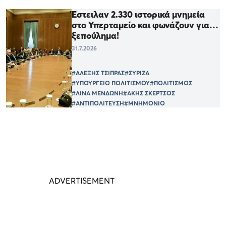
Έστειλαν 2.330 ιστορικά μνημεία
στο Υπερταμείο και φωνάζουν για…
ξεπούλημα!
31.7.2026
#ΑΛΕΞΗΣ ΤΣΙΠΡΑΣ
#ΣΥΡΙΖΑ
#ΥΠΟΥΡΓΕΙΟ ΠΟΛΙΤΙΣΜΟΥ
#ΠΟΛΙΤΙΣΜΟΣ
#ΛΙΝΑ ΜΕΝΔΩΝΗ
#ΑΚΗΣ ΣΚΕΡΤΣΟΣ
#ΑΝΤΙΠΟΛΙΤΕΥΣΗ
#ΜΝΗΜΟΝΙΟ