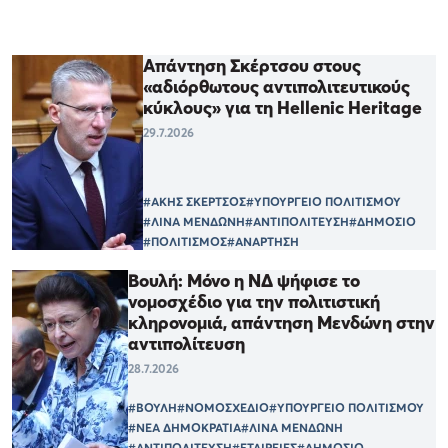
Απάντηση Σκέρτσου στους
«αδιόρθωτους αντιπολιτευτικούς
κύκλους» για τη Hellenic Heritage
29.7.2026
#ΑΚΗΣ ΣΚΕΡΤΣΟΣ
#ΥΠΟΥΡΓΕΙΟ ΠΟΛΙΤΙΣΜΟΥ
#ΛΙΝΑ ΜΕΝΔΩΝΗ
#ΑΝΤΙΠΟΛΙΤΕΥΣΗ
#ΔΗΜΟΣΙΟ
#ΠΟΛΙΤΙΣΜΟΣ
#ΑΝΑΡΤΗΣΗ
Βουλή: Μόνο η ΝΔ ψήφισε το
νομοσχέδιο για την πολιτιστική
κληρονομιά, απάντηση Μενδώνη στην
αντιπολίτευση
28.7.2026
#ΒΟΥΛΗ
#ΝΟΜΟΣΧΕΔΙΟ
#ΥΠΟΥΡΓΕΙΟ ΠΟΛΙΤΙΣΜΟΥ
#ΝΕΑ ΔΗΜΟΚΡΑΤΙΑ
#ΛΙΝΑ ΜΕΝΔΩΝΗ
#ΑΝΤΙΠΟΛΙΤΕΥΣΗ
#ΕΤΑΙΡΕΙΕΣ
#ΔΗΜΟΣΙΟ