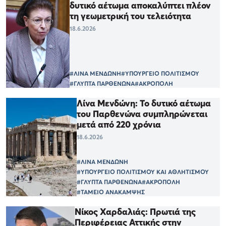
δυτικό αέτωμα αποκαλύπτει πλέον
τη γεωμετρική του τελειότητα
18.6.2026
#ΛΙΝΑ ΜΕΝΔΩΝΗ
#ΥΠΟΥΡΓΕΙΟ ΠΟΛΙΤΙΣΜΟΥ
#ΓΛΥΠΤΑ ΠΑΡΘΕΝΩΝΑ
#ΑΚΡΟΠΟΛΗ
Λίνα Μενδώνη: Το δυτικό αέτωμα
του Παρθενώνα συμπληρώνεται
μετά από 220 χρόνια
18.6.2026
#ΛΙΝΑ ΜΕΝΔΩΝΗ
#ΥΠΟΥΡΓΕΙΟ ΠΟΛΙΤΙΣΜΟΥ ΚΑΙ ΑΘΛΗΤΙΣΜΟΥ
#ΓΛΥΠΤΑ ΠΑΡΘΕΝΩΝΑ
#ΑΚΡΟΠΟΛΗ
#ΤΑΜΕΙΟ ΑΝΑΚΑΜΨΗΣ
Νίκος Χαρδαλιάς: Πρωτιά της
Περιφέρειας Αττικής στην