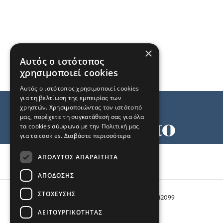
×
Αυτός ο ιστότοπος
χρησιμοποιεί cookies
Αυτός ο ιστότοπος χρησιμοποιεί cookies
για τη βελτίωση της εμπειρίας των
χρηστών. Χρησιμοποιώντας τον ιστότοπό
μας, παρέχετε τη συγκατάθεσή σας για όλα
τα cookies σύμφωνα με την Πολιτική μας
για τα cookies.
Διαβάστε περισσότερα
Όροι χρήσης
ΑΠΟΛΎΤΩΣ ΑΠΑΡΑΊΤΗΤΑ
Ταυτότητα
Επικοινωνία
ΑΠΌΔΟΣΗΣ
ΣΤΌΧΕΥΣΗΣ
Αριθμός Πιστοποίησης Μ.Η.Τ. 242099
ΛΕΙΤΟΥΡΓΙΚΌΤΗΤΑΣ