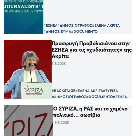
#ΕΣΗΕΑ
#ΔΗΜΟΣΙΟΓΡΑΦΟΣ
#ΕΛΕΝΑ ΑΚΡΙΤΑ
#ΔΗΜΟΣΙΕΥΜΑ
#DOCUMENTO
Προσφυγή Προβολισιάνου στην
ΕΣΗΕΑ για τις «χυδαιότητες» της
Ακρίτα
5.8.2025
#BACKSTAGE
#ΕΛΕΝΑ ΑΚΡΙΤΑ
#ΣΥΡΙΖΑ
#ΔΗΜΟΣΙΟΓΡΑΦΟΣ
#DOCUMENTO
#ΕΣΗΕΑ
Ο ΣΥΡΙΖΑ, η ΡΑΣ και το χαμένο
πολιτικό… σωσίβιο
19.5.2025