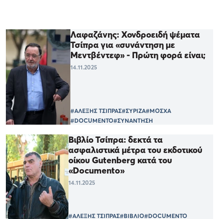
Λαφαζάνης: Χονδροειδή ψέματα
Τσίπρα για «συνάντηση με
Μεντβέντεφ» - Πρώτη φορά είναι;
14.11.2025
#ΑΛΕΞΗΣ ΤΣΙΠΡΑΣ
#ΣΥΡΙΖΑ
#ΜΟΣΧΑ
#DOCUMENTO
#ΣΥΝΑΝΤΗΣΗ
Βιβλίο Τσίπρα: δεκτά τα
ασφαλιστικά μέτρα του εκδοτικού
οίκου Gutenberg κατά του
«Documento»
14.11.2025
#ΑΛΕΞΗΣ ΤΣΙΠΡΑΣ
#ΒΙΒΛΙΟ
#DOCUMENTO