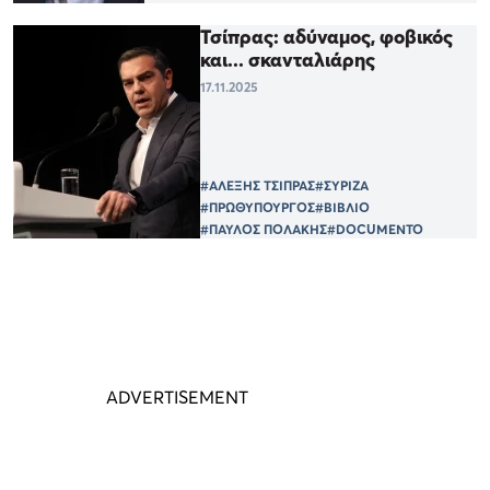
Τσίπρας: αδύναμος, φοβικός
και... σκανταλιάρης
17.11.2025
#ΑΛΕΞΗΣ ΤΣΙΠΡΑΣ
#ΣΥΡΙΖΑ
#ΠΡΩΘΥΠΟΥΡΓΟΣ
#ΒΙΒΛΙΟ
#ΠΑΥΛΟΣ ΠΟΛΑΚΗΣ
#DOCUMENTO