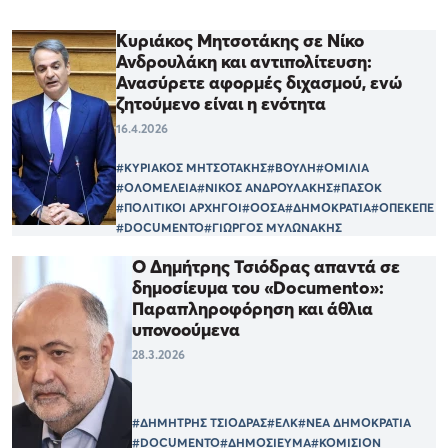
Κυριάκος Μητσοτάκης σε Νίκο
Ανδρουλάκη και αντιπολίτευση:
Ανασύρετε αφορμές διχασμού, ενώ
ζητούμενο είναι η ενότητα
16.4.2026
#ΚΥΡΙΑΚΟΣ ΜΗΤΣΟΤΑΚΗΣ
#ΒΟΥΛΗ
#ΟΜΙΛΙΑ
#ΟΛΟΜΕΛΕΙΑ
#ΝΙΚΟΣ ΑΝΔΡΟΥΛΑΚΗΣ
#ΠΑΣΟΚ
#ΠΟΛΙΤΙΚΟΙ ΑΡΧΗΓΟΙ
#ΟΟΣΑ
#ΔΗΜΟΚΡΑΤΙΑ
#ΟΠΕΚΕΠΕ
#DOCUMENTO
#ΓΙΩΡΓΟΣ ΜΥΛΩΝΑΚΗΣ
Ο Δημήτρης Τσιόδρας απαντά σε
δημοσίευμα του «Documento»:
Παραπληροφόρηση και άθλια
υπονοούμενα
28.3.2026
#ΔΗΜΗΤΡΗΣ ΤΣΙΟΔΡΑΣ
#ΕΛΚ
#ΝΕΑ ΔΗΜΟΚΡΑΤΙΑ
#DOCUMENTO
#ΔΗΜΟΣΙΕΥΜΑ
#ΚΟΜΙΣΙΟΝ