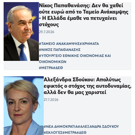
Νίκος Παπαθανάσης: Δεν θα χαθεί
ούτε ευρώ από το Ταμείο Ανάκαμψης
- Η Ελλάδα έμαθε να πετυχαίνει
στόχους
29.7.2026
#ΤΑΜΕΙΟ ΑΝΑΚΑΜΨΗΣ
#ΧΡΗΜΑΤΑ
#ΝΙΚΟΣ ΠΑΠΑΘΑΝΑΣΗΣ
#ΥΠΟΥΡΓΕΙΟ ΕΘΝΙΚΗΣ ΟΙΚΟΝΟΜΙΑΣ ΚΑΙ
ΟΙΚΟΝΟΜΙΚΩΝ
#ΜΕΤΡΑ
#ΔΕΘ
Αλεξάνδρα Σδούκου: Απολύτως
εφικτός ο στόχος της αυτοδυναμίας,
αλλά δεν θα μας χαριστεί
27.7.2026
#ΝΕΑ ΔΗΜΟΚΡΑΤΙΑ
#ΑΛΕΞΑΝΔΡΑ ΣΔΟΥΚΟΥ
#ΕΚΛΟΓΕΣ
#ΜΕΤΡΑ
#ΔΕΘ