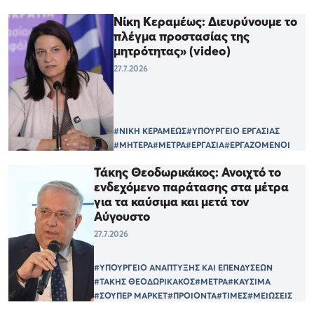
Νίκη Κεραμέως: Διευρύνουμε το
πλέγμα προστασίας της
μητρότητας» (video)
27.7.2026
#ΝΙΚΗ ΚΕΡΑΜΕΩΣ
#ΥΠΟΥΡΓΕΙΟ ΕΡΓΑΣΙΑΣ
#ΜΗΤΕΡΑ
#ΜΕΤΡΑ
#ΕΡΓΑΣΙΑ
#ΕΡΓΑΖΟΜΕΝΟΙ
Τάκης Θεοδωρικάκος: Ανοιχτό το
ενδεχόμενο παράτασης στα μέτρα
για τα καύσιμα και μετά τον
Αύγουστο
27.7.2026
#ΥΠΟΥΡΓΕΙΟ ΑΝΑΠΤΥΞΗΣ ΚΑΙ ΕΠΕΝΔΥΣΕΩΝ
#ΤΑΚΗΣ ΘΕΟΔΩΡΙΚΑΚΟΣ
#ΜΕΤΡΑ
#ΚΑΥΣΙΜΑ
#ΣΟΥΠΕΡ ΜΑΡΚΕΤ
#ΠΡΟΙΟΝΤΑ
#ΤΙΜΕΣ
#ΜΕΙΩΣΕΙΣ