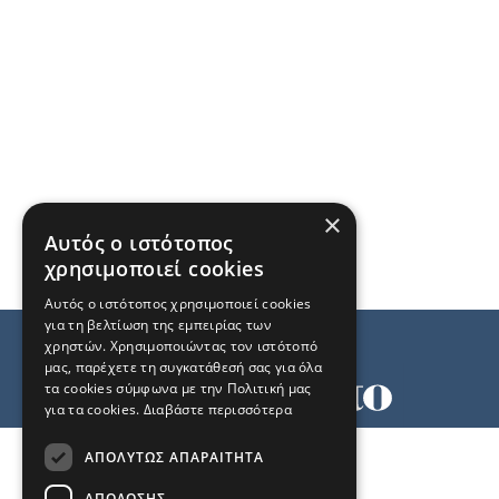
×
Αυτός ο ιστότοπος
χρησιμοποιεί cookies
Αυτός ο ιστότοπος χρησιμοποιεί cookies
για τη βελτίωση της εμπειρίας των
χρηστών. Χρησιμοποιώντας τον ιστότοπό
μας, παρέχετε τη συγκατάθεσή σας για όλα
τα cookies σύμφωνα με την Πολιτική μας
για τα cookies.
Διαβάστε περισσότερα
Όροι χρήσης
ΑΠΟΛΎΤΩΣ ΑΠΑΡΑΊΤΗΤΑ
Ταυτότητα
Επικοινωνία
ΑΠΌΔΟΣΗΣ