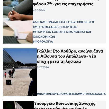
φόρου 2% για τις επιχειρήσεις
22.7.2026
#ΔΕΘ
#ΜΕΤΡΑ
#ΜΕΣΑΙΑ ΤΑΞΗ
#ΕΠΙΧΕΙΡΗΣΕΙΣ
#ΜΙΚΡΟΜΕΣΑΙΕΣ ΕΠΙΧΕΙΡΗΣΕΙΣ
#ΥΠΟΥΡΓΕΙΟ ΕΘΝΙΚΗΣ ΟΙΚΟΝΟΜΙΑΣ ΚΑΙ
ΟΙΚΟΝΟΜΙΚΩΝ
#ΦΟΡΟΛΟΓΙΑ
Γαλλία: Στο Λούβρο, ανοίγει ξανά
η Αίθουσα του Απόλλωνα- νέα
εποχή μετά τη ληστεία
21.7.2026
#ΠΑΡΙΣΙ
#ΜΟΥΣΕΙΟ
#ΛΗΣΤΕΙΑ
#ΜΕΤΡΑ
#ΑΣΦΑΛΕΙΑ
Υπουργείο Κοινωνικής Συνοχής:
έκτακτες οδηγίες σε δομές