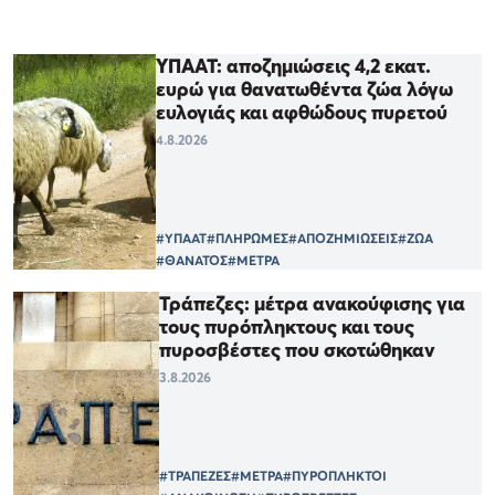
ΥΠΑΑΤ: αποζημιώσεις 4,2 εκατ.
ευρώ για θανατωθέντα ζώα λόγω
ευλογιάς και αφθώδους πυρετού
4.8.2026
#ΥΠΑΑΤ
#ΠΛΗΡΩΜΕΣ
#ΑΠΟΖΗΜΙΩΣΕΙΣ
#ΖΩΑ
#ΘΑΝΑΤΟΣ
#ΜΕΤΡΑ
Τράπεζες: μέτρα ανακούφισης για
τους πυρόπληκτους και τους
πυροσβέστες που σκοτώθηκαν
3.8.2026
#ΤΡΑΠΕΖΕΣ
#ΜΕΤΡΑ
#ΠΥΡΟΠΛΗΚΤΟΙ