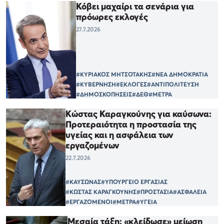
Κόβει μαχαίρι τα σενάρια για
πρόωρες εκλογές
27.7.2026
#ΚΥΡΙΑΚΟΣ ΜΗΤΣΟΤΑΚΗΣ
#ΝΕΑ ΔΗΜΟΚΡΑΤΙΑ
#ΚΥΒΕΡΝΗΣΗ
#ΕΚΛΟΓΕΣ
#ΑΝΤΙΠΟΛΙΤΕΥΣΗ
#ΔΗΜΟΣΚΟΠΗΣΕΙΣ
#ΔΕΘ
#ΜΕΤΡΑ
Κώστας Καραγκούνης για καύσωνα:
Προτεραιότητα η προστασία της
υγείας και η ασφάλεια των
εργαζομένων
22.7.2026
#ΚΑΥΣΩΝΑΣ
#ΥΠΟΥΡΓΕΙΟ ΕΡΓΑΣΙΑΣ
#ΚΩΣΤΑΣ ΚΑΡΑΓΚΟΥΝΗΣ
#ΠΡΟΣΤΑΣΙΑ
#ΑΣΦΑΛΕΙΑ
#ΕΡΓΑΖΟΜΕΝΟΙ
#ΜΕΤΡΑ
#ΥΓΕΙΑ
Μεσαία τάξη: «κλείδωσε» μείωση