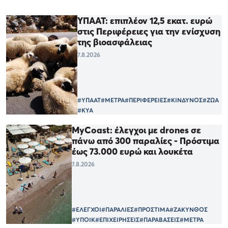
ΥΠΑΑΤ: επιπλέον 12,5 εκατ. ευρώ
στις Περιφέρειες για την ενίσχυση
της βιοασφάλειας
7.8.2026
#ΥΠΑΑΤ
#ΜΕΤΡΑ
#ΠΕΡΙΦΕΡΕΙΕΣ
#ΚΙΝΔΥΝΟΣ
#ΖΩΑ
#ΚΥΑ
MyCoast: έλεγχοι με drones σε
πάνω από 300 παραλίες - Πρόστιμα
έως 73.000 ευρώ και λουκέτα
7.8.2026
#ΕΛΕΓΧΟΙ
#ΠΑΡΑΛΙΕΣ
#ΠΡΟΣΤΙΜΑ
#ΖΑΚΥΝΘΟΣ
#ΥΠΟΙΚ
#ΕΠΙΧΕΙΡΗΣΕΙΣ
#ΠΑΡΑΒΑΣΕΙΣ
#ΜΕΤΡΑ