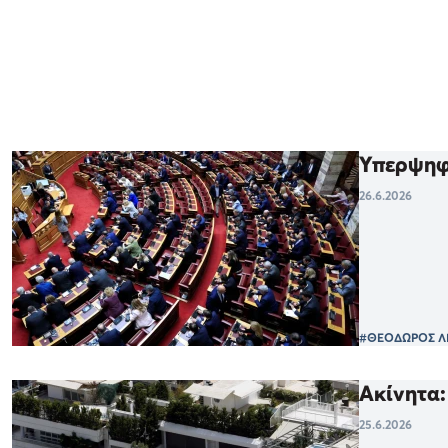
Υπερψηφί
26.6.2026
#ΘΕΟΔΩΡΟΣ Λ
Ακίνητα:
25.6.2026