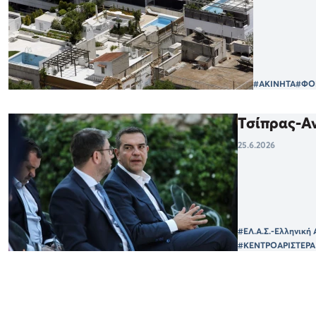
#ΑΚΙΝΗΤΑ
#ΦΟ
Τσίπρας-Αν
25.6.2026
#ΕΛ.Α.Σ.-Ελληνική
#ΚΕΝΤΡΟΑΡΙΣΤΕΡΑ