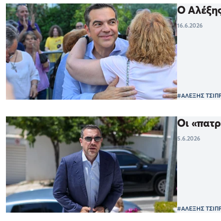
Ο Αλέξης
16.6.2026
#ΑΛΕΞΗΣ ΤΣΙΠ
Οι «πατρ
5.6.2026
#ΑΛΕΞΗΣ ΤΣΙΠ