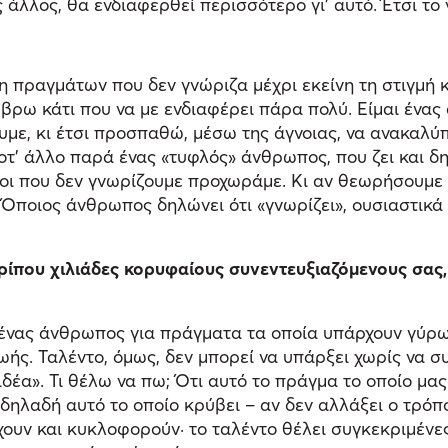
 άλλος, θα ενδιαφερθεί περισσότερο γι’ αυτό. Έτσι το
 πραγμάτων που δεν γνώριζα μέχρι εκείνη τη στιγμή 
α βρω κάτι που να με ενδιαφέρει πάρα πολύ. Είμαι έ
υμε, κι έτσι προσπαθώ, μέσω της άγνοιας, να ανακαλύ
ίποτ’ άλλο παρά ένας «τυφλός» άνθρωπος, που ζει και 
οι που δεν γνωρίζουμε προχωράμε. Κι αν θεωρήσουμε 
ποιος άνθρωπος δηλώνει ότι «γνωρίζει», ουσιαστικά δ
ου χιλιάδες κορυφαίους συνεντευξιαζόμενους σας, είν
 ένας άνθρωπος για πράγματα τα οποία υπάρχουν γύρω τ
ωής. Ταλέντο, όμως, δεν μπορεί να υπάρξει χωρίς να σ
ιδέα». Τι θέλω να πω; Ότι αυτό το πράγμα το οποίο μα
 δηλαδή αυτό το οποίο κρύβει – αν δεν αλλάξει ο τρόπ
υν και κυκλοφορούν· το ταλέντο θέλει συγκεκριμένες σ