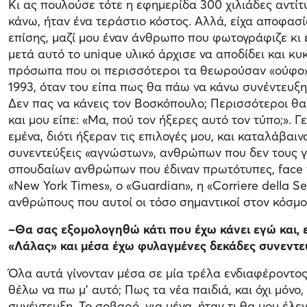
Κι ας πουλούσε τότε η εφημερίδα 300 χιλιάδες αντ
κάνω, ήταν ένα τεράστιο κόστος. Αλλά, είχα αποφασ
επίσης, μαζί μου έναν άνθρωπο που φωτογράφιζε κι 
μετά αυτό το unique υλικό άρχισε να αποδίδει και 
πρόσωπα που οι περισσότεροι τα θεωρούσαν «ούφο», 
1993, όταν του είπα πως θα πάω να κάνω συνέντευξη 
Δεν πας να κάνεις τον Βοσκόπουλο; Περισσότεροι θα
και μου είπε: «Μα, πού τον ήξερες αυτό τον τύπο;».
εμένα, διότι ήξεραν τις επιλογές μου, και καταλάβαιν
συνεντεύξεις «αγνώστων», ανθρώπων που δεν τους γν
σπουδαίων ανθρώπων που έδιναν πρωτότυπες, face to
«New York Times», ο «Guardian», η «Corriere della S
ανθρώπους που αυτοί οι τόσο σημαντικοί στον κόσμο 
–Θα σας εξομολογηθώ κάτι που έχω κάνει εγώ και, 
«Λάλας» και μέσα έχω φυλαγμένες δεκάδες συνεντε
Όλα αυτά γίνονταν μέσα σε μία τρέλα ενδιαφέροντος,
θέλω να πω μ’ αυτό; Πως τα νέα παιδιά, και όχι μόν
συνέντευξη. Το σοβαρό, για μένα, ήταν τι θα μου έλεγ