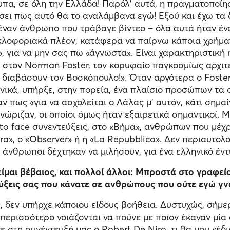
ίτυπα, σε όλη την Ελλάδα! Παρόλ’ αυτά, η πραγματοπο
ίσει πως αυτό θα το αναλάμβανα εγώ! Εξού και έχω τα
έναν άνθρωπο που τράβαγε βίντεο – όλα αυτά ήταν ένα
κυκλοφοριακά πλέον, κατάφερα να παίρνω κάποια χρήμα
για να μην σας πω «άγνωστα». Είναι χαρακτηριστική η
στον Norman Foster, τον κορυφαίο παγκοσμίως αρχιτέκ
 διαβάσουν τον Βοσκόπουλο!». Όταν αργότερα ο Foster
 Γενικά, υπήρξε, στην πορεία, ένα πλαίσιο προσώπων τ
αν πως «για να ασχολείται ο Λάλας μ’ αυτόν, κάτι σημαί
ώριζαν, οι οποίοι όμως ήταν εξαιρετικά σημαντικοί. Μ
 face συνεντεύξεις, στο «Βήμα», ανθρώπων που μέχρι
era», ο «Observer» ή η «La Repubblica». Δεν περιαυτολ
άνθρωποι δέχτηκαν να μιλήσουν, για ένα ελληνικό έντ
είμαι βέβαιος, και πολλοί άλλοι: Μπροστά στο γραφεί
ύξεις σας που κάνατε σε ανθρώπους που ούτε εγώ γν
 δεν υπήρχε κάποιου είδους βοήθεια. Δυστυχώς, σήμερα
ο, περισσότερο νοιάζονται να πούνε με ποιον έκαναν μί
ε στη συνέντευξή μας ο Robert De Niro, τι θα μου «έδι