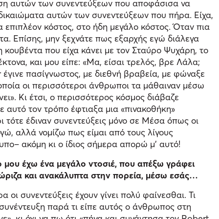
ίηση αυτών των συνεντεύξεων που αποφάσισα να
 δικαιώματα αυτών των συνεντεύξεων που πήρα. Είχα,
 επιπλέον κόστος, στο ήδη μεγάλο κόστος. Όταν πια
τα. Επίσης, μην ξεχνάτε πως εξαρχής εγώ διάλεγα
 κουβέντα που είχα κάνει με τον Σταύρο Ψυχάρη, το
τονα, και μου είπε: «Μα, είσαι τρελός, βρε Λάλα;
 έγινε πασίγνωστος, με διεθνή βραβεία, με φώναξε
α οποία οι περισσότεροι άνθρωποι τα μάθαιναν μέσω
νει». Κι έτσι, ο περισσότερος κόσμος διάβαζε
ε αυτό τον τρόπο έφτιαξα μια «πινακοθήκη»
 τότε έδιναν συνεντεύξεις μόνο σε Μέσα όπως οι
ογώ, αλλά νομίζω πως είμαι από τους λίγους
υπο– ακόμη κι ο ίδιος σήμερα απορώ μ’ αυτό!
ο μου έχω ένα μεγάλο ντοσιέ, που απέξω γράφει
ώριζα και ανακάλυπτα στην πορεία, μέσω εσάς…
 οι συνεντεύξεις έχουν γίνει πολύ φαίνεσθαι. Τι
α συνέντευξη παρά τι είπε αυτός ο άνθρωπος στη
νε», κι όχι να πω ότι «πήγα και συνάντησα τον Robert