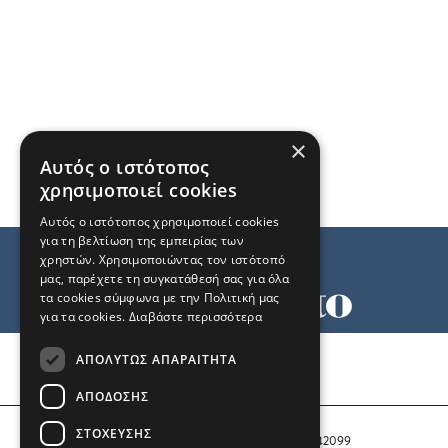
×
Αυτός ο ιστότοπος
χρησιμοποιεί cookies
Αυτός ο ιστότοπος χρησιμοποιεί cookies
για τη βελτίωση της εμπειρίας των
χρηστών. Χρησιμοποιώντας τον ιστότοπό
μας, παρέχετε τη συγκατάθεσή σας για όλα
τα cookies σύμφωνα με την Πολιτική μας
για τα cookies.
Διαβάστε περισσότερα
Όροι χρήσης
ΑΠΟΛΎΤΩΣ ΑΠΑΡΑΊΤΗΤΑ
Ταυτότητα
Επικοινωνία
ΑΠΌΔΟΣΗΣ
ΣΤΌΧΕΥΣΗΣ
Αριθμός Πιστοποίησης Μ.Η.Τ. 242099