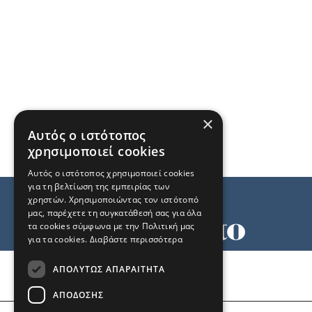
×
Αυτός ο ιστότοπος
χρησιμοποιεί cookies
Αυτός ο ιστότοπος χρησιμοποιεί cookies
για τη βελτίωση της εμπειρίας των
χρηστών. Χρησιμοποιώντας τον ιστότοπό
μας, παρέχετε τη συγκατάθεσή σας για όλα
τα cookies σύμφωνα με την Πολιτική μας
για τα cookies.
Διαβάστε περισσότερα
Όροι χρήσης
ΑΠΟΛΎΤΩΣ ΑΠΑΡΑΊΤΗΤΑ
Ταυτότητα
Επικοινωνία
ΑΠΌΔΟΣΗΣ