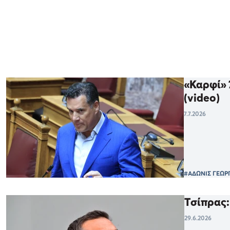
«Καρφί» 
(video)
7.7.2026
#ΑΔΩΝΙΣ ΓΕΩΡ
Τσίπρας:
29.6.2026