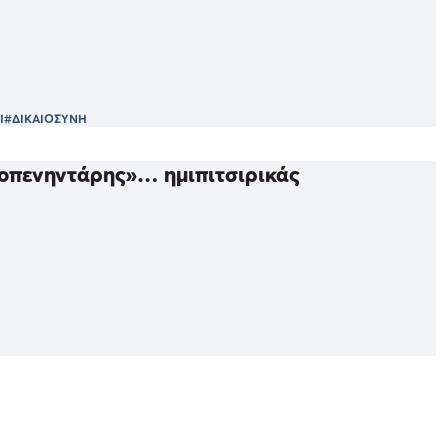
Ι
#ΔΙΚΑΙΟΣΥΝΗ
ελοπενηντάρης»… ημιπιτσιρικάς