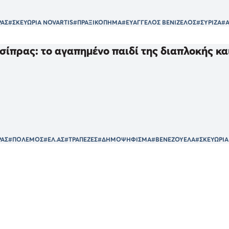
ΡΑΣ
#ΣΚΕΥΩΡΙΑ NOVARTIS
#ΠΡΑΞΙΚΟΠΗΜΑ
#ΕΥΑΓΓΕΛΟΣ ΒΕΝΙΖΕΛΟΣ
#ΣΥΡΙΖΑ
#
σίπρας: το αγαπημένο παιδί της διαπλοκής και
ΡΑΣ
#ΠΟΛΕΜΟΣ
#ΕΛ.ΑΣ
#ΤΡΑΠΕΖΕΣ
#ΔΗΜΟΨΗΦΙΣΜΑ
#ΒΕΝΕΖΟΥΕΛΑ
#ΣΚΕΥΩΡΙΑ