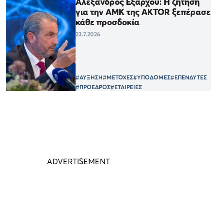
Αλέξανδρος Εξάρχου: Η ζήτηση
για την ΑΜΚ της AKTOR ξεπέρασε
κάθε προσδοκία
23.7.2026
#ΑΥΞΗΣΗ
#ΜΕΤΟΧΕΣ
#ΥΠΟΔΟΜΕΣ
#ΕΠΕΝΔΥΤΕΣ
#ΠΡΟΕΔΡΟΣ
#ΕΤΑΙΡΕΙΕΣ