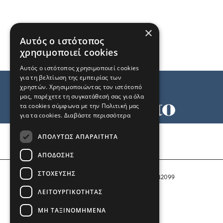
×
Αυτός ο ιστότοπος
χρησιμοποιεί cookies
Αυτός ο ιστότοπος χρησιμοποιεί cookies
για τη βελτίωση της εμπειρίας των
χρηστών. Χρησιμοποιώντας τον ιστότοπό
μας, παρέχετε τη συγκατάθεσή σας για όλα
τα cookies σύμφωνα με την Πολιτική μας
για τα cookies.
Διαβάστε περισσότερα
Όροι χρήσης
ΑΠΟΛΎΤΩΣ ΑΠΑΡΑΊΤΗΤΑ
Ταυτότητα
Επικοινωνία
ΑΠΌΔΟΣΗΣ
ΣΤΌΧΕΥΣΗΣ
Αριθμός Πιστοποίησης Μ.Η.Τ. 242099
ΛΕΙΤΟΥΡΓΙΚΌΤΗΤΑΣ
COPYRIGHT © 2026 Το Μανιφέστο
ΜΗ ΤΑΞΙΝΟΜΗΜΈΝΑ