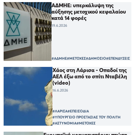
ΑΔΜΗΕ: υπερκάλυψη της
αύξησης μετοχικού κεφαλαίου
κατά 14 φορές
19.6.2026
#ΑΔΜΗΕ
#ΜΕΤΟΧΕΣ
#ΔΗΜΟΣΙΟ
#ΕΠΕΝΔΥΣΕΙΣ
Χάος στη Λάρισα - Οπαδοί της
ΑΕΛ έξω από το σπίτι Νταβέλη
(video)
16.6.2026
#ΛΑΡΙΣΑ
#ΕΠΕΙΣΟΔΙΑ
#ΥΠΟΥΡΓΕΙΟ ΠΡΟΣΤΑΣΙΑΣ ΤΟΥ ΠΟΛΙΤΗ
#ΑΣΤΥΝΟΜΙΑ
#ΜΕΤΟΧΕΣ
Ευρωπαϊκά χρηματιστήρια: πτώση