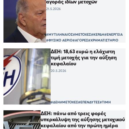
αγοράς ιδίων μετοχών
21.5.2026
#ΜΥΤΙΛΗΝΑΙΟΣ
#ΜΕΤΟΧΕΣ
#ΚΕΡΔΗ
#ΕΝΕΡΓΕΙΑ
#ΦΥΣΙΚΟ ΑΕΡΙΟ
#ΑΓΟΡΕΣ
#ΧΡΗΜΑΤΙΣΤΗΡΙΟ
ΔΕΗ: 18,63 ευρώ η ελάχιστη
τιμή μετοχής για την αύξηση
κεφαλαίου
20.5.2026
#ΔΕΗ
#ΜΕΤΟΧΕΣ
#ΕΠΕΝΔΥΤΕΣ
#ΤΙΜΗ
ΔΕΗ: πάνω από τρεις φορές
υπερκάλυψη της αύξησης μετοχικού
κεφαλαίου από την πρώτη ημέρα