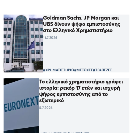
Goldman Sachs, JP Morgan και
UBS δίνουν ψήφο εμπιστοσύνης
στο Ελληνικό Χρηματιστήριο
11.7.2026
#ΧΡΗΜΑΤΙΣΤΗΡΙΟ
#ΜΕΤΟΧΕΣ
#ΤΡΑΠΕΖΕΣ
Το ελληνικό χρηματιστήριο γράφει
ιστορία: ρεκόρ 17 ετών και ισχυρή
ψήφος εμπιστοσύνης από το
εξωτερικό
5.7.2026