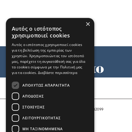
×
Αυτός ο ιστότοπος
χρησιμοποιεί cookies
Αυτός ο ιστότοπος χρησιμοποιεί cookies
για τη βελτίωση της εμπειρίας των
χρηστών. Χρησιμοποιώντας τον ιστότοπό
μας, παρέχετε τη συγκατάθεσή σας για όλα
τα cookies σύμφωνα με την Πολιτική μας
για τα cookies.
Διαβάστε περισσότερα
Όροι χρήσης
ΑΠΟΛΎΤΩΣ ΑΠΑΡΑΊΤΗΤΑ
Ταυτότητα
Επικοινωνία
ΑΠΌΔΟΣΗΣ
ΣΤΌΧΕΥΣΗΣ
Αριθμός Πιστοποίησης Μ.Η.Τ. 242099
ΛΕΙΤΟΥΡΓΙΚΌΤΗΤΑΣ
COPYRIGHT © 2026 Το Μανιφέστο
ΜΗ ΤΑΞΙΝΟΜΗΜΈΝΑ