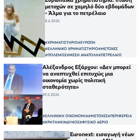
μετοχών σε χαμηλό δύο εβδομάδων
- Άλμα για το πετρέλαιο
8.6.2026
#ΧΡΗΜΑΤΙΣΤΗΡΙΟ
#ΕΥΡΩΠΗ
#ΕΛΛΗΝΙΚΟ ΧΡΗΜΑΤΙΣΤΗΡΙΟ
#ΜΕΤΟΧΕΣ
#ΠΟΛΕΜΟΣ
#ΜΕΣΗ ΑΝΑΤΟΛΗ
#ΠΕΤΡΕΛΑΙΟ
Αλέξανδρος Εξάρχου: «Δεν μπορεί
να αναπτυχθεί επιτυχώς μια
οικονομία χωρίς πολιτική
σταθερότητα»
29.5.2026
#ΕΛΛΗΝΙΚΗ ΟΙΚΟΝΟΜΙΑ
#ΜΕΤΟΧΕΣ
#ΠΕΡΙΦΕΡΕΙΑ
#ΚΡΗΤΗ
#ΚΙΝΔΥΝΟΣ
#ΦΥΣΙΚΟ ΑΕΡΙΟ
Euronext: εισαγωγή νέων