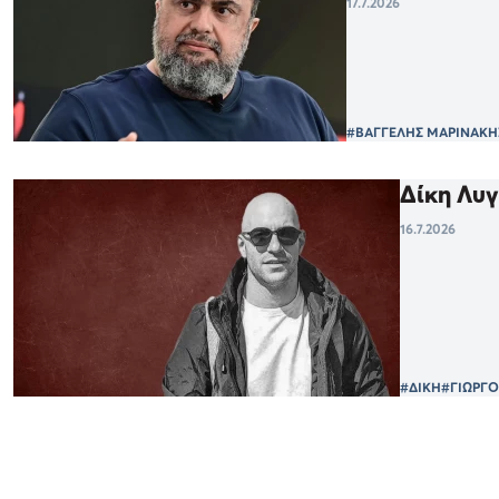
17.7.2026
#ΒΑΓΓΕΛΗΣ ΜΑΡΙΝΑΚΗ
Δίκη Λυ
16.7.2026
#ΔΙΚΗ
#ΓΙΩΡΓΟ