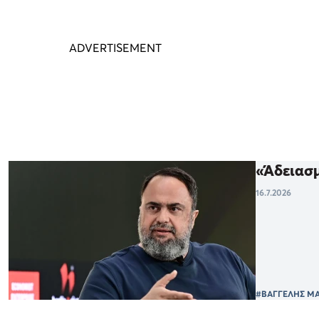
«Άδειασ
16.7.2026
#ΒΑΓΓΕΛΗΣ Μ