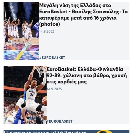
Μεγάλη νίκη της Ελλάδας στο
EuroBasket - Βασίλης Σπανούλης: Τα
καταφέραμε μετά από 16 χρόνια
(photos)
14.9.2025
#EUROBASKET
EuroBasket: Ελλάδα-Φινλανδία
92-89: χάλκινη στο βάθρο, χρυσή
στις καρδιές μας
14.9.2025
#EUROBASKET
Η ήττα που πονάει αλλά δεν είναι