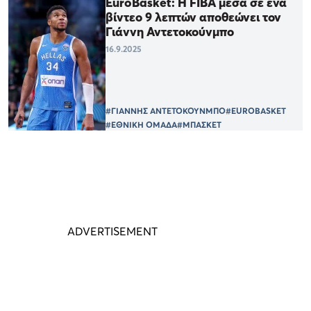
EuroBasket: Η FIΒΑ μέσα σε ένα
βίντεο 9 λεπτών αποθεώνει τον
Γιάννη Αντετοκούνμπο
16.9.2025
#ΓΙΑΝΝΗΣ ΑΝΤΕΤΟΚΟΥΝΜΠΟ
#EUROBASKET
#ΕΘΝΙΚΗ ΟΜΑΔΑ
#ΜΠΑΣΚΕΤ