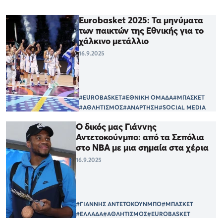
Eurobasket 2025: Τα μηνύματα
των παικτών της Εθνικής για το
χάλκινο μετάλλιο
16.9.2025
#EUROBASKET
#ΕΘΝΙΚΗ ΟΜΑΔΑ
#ΜΠΑΣΚΕΤ
#ΑΘΛΗΤΙΣΜΟΣ
#ΑΝΑΡΤΗΣΗ
#SOCIAL MEDIA
Ο δικός μας Γιάννης
Αντετοκούνμπο: από τα Σεπόλια
στο ΝΒΑ με μια σημαία στα χέρια
16.9.2025
#ΓΙΑΝΝΗΣ ΑΝΤΕΤΟΚΟΥΝΜΠΟ
#ΜΠΑΣΚΕΤ
#ΕΛΛΑΔΑ
#ΑΘΛΗΤΙΣΜΟΣ
#EUROBASKET