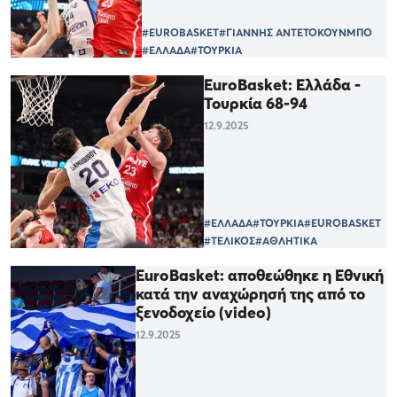
#EUROBASKET
#ΓΙΑΝΝΗΣ ΑΝΤΕΤΟΚΟΥΝΜΠΟ
#ΕΛΛΑΔΑ
#ΤΟΥΡΚΙΑ
EuroBasket: Ελλάδα -
Τουρκία 68-94
12.9.2025
#ΕΛΛΑΔΑ
#ΤΟΥΡΚΙΑ
#EUROBASKET
#ΤΕΛΙΚΟΣ
#ΑΘΛΗΤΙΚΑ
EuroBasket: αποθεώθηκε η Εθνική
κατά την αναχώρησή της από το
ξενοδοχείο (video)
12.9.2025