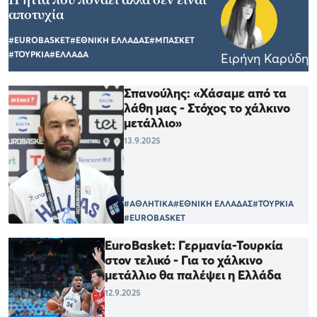
αποτυχία
#EUROBASKET
#ΕΘΝΙΚΗ ΕΛΛΑΔΑΣ
#ΜΠΑΣΚΕΤ
#ΤΟΥΡΚΙΑ
#ΕΛΛΑΔΑ
Ειρήνη Καρύδη
Σπανούλης: «Χάσαμε από τα
λάθη μας - Στόχος το χάλκινο
μετάλλιο»
13.9.2025
#ΑΘΛΗΤΙΚΑ
#ΕΘΝΙΚΗ ΕΛΛΑΔΑΣ
#ΤΟΥΡΚΙΑ
#EUROBASKET
EuroBasket: Γερμανία-Τουρκία
στον τελικό - Για το χάλκινο
μετάλλιο θα παλέψει η Ελλάδα
12.9.2025