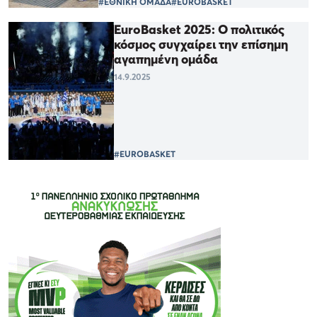
#ΕΘΝΙΚΗ ΟΜΑΔΑ
#EUROBASKET
EuroBasket 2025: Ο πολιτικός
κόσμος συγχαίρει την επίσημη
αγαπημένη ομάδα
14.9.2025
#EUROBASKET