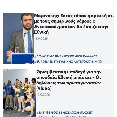
Μαρινάκης: Εκτός τόπου η κριτική ότι
με τους σημερινούς νόμους ο
Αντετοκούνμπο δεν θα έπαιζε στην
Εθνική
15.9.2025
#ΠΑΥΛΟΣ ΜΑΡΙΝΑΚΗΣ
#ΕΘΝΙΚΗ ΕΛΛΑΔΑΣ
#EUROBASKET
#ΓΙΑΝΝΗΣ ΑΝΤΕΤΟΚΟΥΝΜΠΟ
Θριαμβευτική υποδοχή για την
σπουδαία Εθνική μπάσκετ - Οι
δηλώσεις των πρωταγωνιστών
(video)
15.9.2025
#ΕΛΕΥΘΕΡΙΟΣ ΒΕΝΙΖΕΛΟΣ
#ΜΠΑΣΚΕΤ