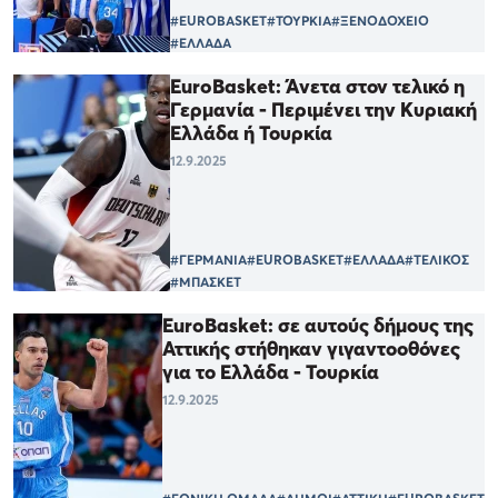
#EUROBASKET
#ΤΟΥΡΚΙΑ
#ΞΕΝΟΔΟΧΕΙΟ
#ΕΛΛΑΔΑ
EuroΒasket: Άνετα στον τελικό η
Γερμανία - Περιμένει την Κυριακή
Ελλάδα ή Τουρκία
12.9.2025
#ΓΕΡΜΑΝΙΑ
#EUROBASKET
#ΕΛΛΑΔΑ
#ΤΕΛΙΚΟΣ
#ΜΠΑΣΚΕΤ
EuroBasket: σε αυτούς δήμους της
Αττικής στήθηκαν γιγαντοοθόνες
για το Ελλάδα - Τουρκία
12.9.2025