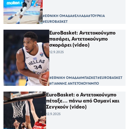
#ΕΘΝΙΚΗ ΟΜΑΔΑ
#ΕΛΛΑΔΑ
#ΤΟΥΡΚΙΑ
#EUROBASKET
EuroBasket: Αντετοκούνμπο
πασάρει, Αντετοκούνμπο
σκοράρει (video)
12.9.2025
#ΕΘΝΙΚΗ ΟΜΑΔΑ
#ΜΠΑΣΚΕΤ
#EUROBASKET
#ΓΙΑΝΝΗΣ ΑΝΤΕΤΟΚΟΥΝΜΠΟ
EuroBasket: ο Αντετοκούνμπο
πέταξε… πάνω από Οσμανί και
Σενγκούν (video)
12.9.2025