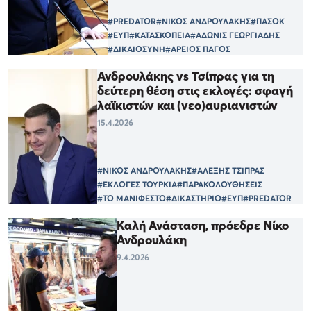
#PREDATOR
#ΝΙΚΟΣ ΑΝΔΡΟΥΛΑΚΗΣ
#ΠΑΣΟΚ
#ΕΥΠ
#ΚΑΤΑΣΚΟΠΕΙΑ
#ΑΔΩΝΙΣ ΓΕΩΡΓΙΑΔΗΣ
#ΔΙΚΑΙΟΣΥΝΗ
#ΑΡΕΙΟΣ ΠΑΓΟΣ
Ανδρουλάκης vs Τσίπρας για τη
δεύτερη θέση στις εκλογές: σφαγή
λαϊκιστών και (νεο)αυριανιστών
15.4.2026
#ΝΙΚΟΣ ΑΝΔΡΟΥΛΑΚΗΣ
#ΑΛΕΞΗΣ ΤΣΙΠΡΑΣ
#ΕΚΛΟΓΕΣ ΤΟΥΡΚΙΑ
#ΠΑΡΑΚΟΛΟΥΘΗΣΕΙΣ
#ΤΟ ΜΑΝΙΦΕΣΤΟ
#ΔΙΚΑΣΤΗΡΙΟ
#ΕΥΠ
#PREDATOR
Καλή Ανάσταση, πρόεδρε Νίκο
Ανδρουλάκη
9.4.2026