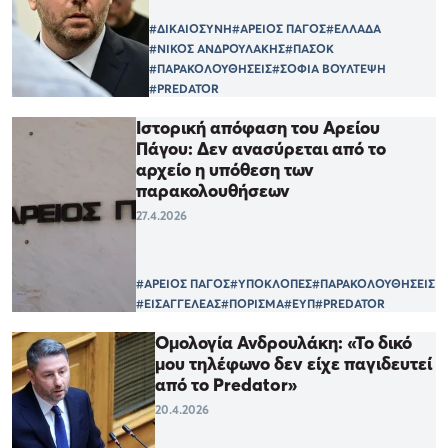
#ΔΙΚΑΙΟΣΥΝΗ
#ΑΡΕΙΟΣ ΠΑΓΟΣ
#ΕΛΛΑΔΑ
#ΝΙΚΟΣ ΑΝΔΡΟΥΛΑΚΗΣ
#ΠΑΣΟΚ
#ΠΑΡΑΚΟΛΟΥΘΗΣΕΙΣ
#ΣΟΦΙΑ ΒΟΥΛΤΕΨΗ
#PREDATOR
Ιστορική απόφαση του Αρείου
Πάγου: Δεν ανασύρεται από το
αρχείο η υπόθεση των
παρακολουθήσεων
27.4.2026
#ΑΡΕΙΟΣ ΠΑΓΟΣ
#ΥΠΟΚΛΟΠΕΣ
#ΠΑΡΑΚΟΛΟΥΘΗΣΕΙΣ
#ΕΙΣΑΓΓΕΛΕΑΣ
#ΠΟΡΙΣΜΑ
#ΕΥΠ
#PREDATOR
Ομολογία Ανδρουλάκη: «Το δικό
μου τηλέφωνο δεν είχε παγιδευτεί
από το Predator»
20.4.2026