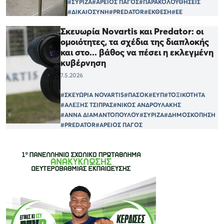
#ΣΥΡΙΖΑ
#ΑΡΕΙΟΣ ΠΑΓΟΣ
#ΠΑΡΑΚΟΛΟΥΘΗΣΕΙΣ
#ΔΙΚΑΙΟΣΥΝΗ
#PREDATOR
#ΕΚΘΕΣΗ
#ΕΕ
Σκευωρία Novartis και Predator: οι
οµοιότητες, τα σχέδια της διαπλοκής
και στο... βάθος να πέσει η εκλεγµένη
κυβέρνηση
7.5.2026
#ΣΚΕΥΩΡΙΑ NOVARTIS
#ΠΑΣΟΚ
#ΕΥΠ
#ΤΟΞΙΚΟΤΗΤΑ
#ΑΛΕΞΗΣ ΤΣΙΠΡΑΣ
#ΝΙΚΟΣ ΑΝΔΡΟΥΛΑΚΗΣ
#ΑΝΝΑ ΔΙΑΜΑΝΤΟΠΟΥΛΟΥ
#ΣΥΡΙΖΑ
#ΔΗΜΟΣΚΟΠΗΣΗ
#PREDATOR
#ΑΡΕΙΟΣ ΠΑΓΟΣ