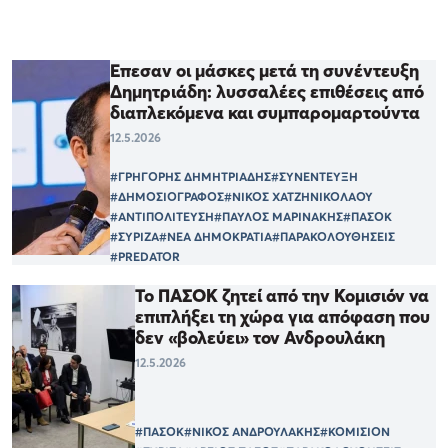
Επεσαν οι μάσκες μετά τη συνέντευξη
Δημητριάδη: λυσσαλέες επιθέσεις από
διαπλεκόμενα και συμπαρομαρτούντα
12.5.2026
#ΓΡΗΓΟΡΗΣ ΔΗΜΗΤΡΙΑΔΗΣ
#ΣΥΝΕΝΤΕΥΞΗ
#ΔΗΜΟΣΙΟΓΡΑΦΟΣ
#ΝΙΚΟΣ ΧΑΤΖΗΝΙΚΟΛΑΟΥ
#ΑΝΤΙΠΟΛΙΤΕΥΣΗ
#ΠΑΥΛΟΣ ΜΑΡΙΝΑΚΗΣ
#ΠΑΣΟΚ
#ΣΥΡΙΖΑ
#ΝΕΑ ΔΗΜΟΚΡΑΤΙΑ
#ΠΑΡΑΚΟΛΟΥΘΗΣΕΙΣ
#PREDATOR
Το ΠΑΣΟΚ ζητεί από την Κομισιόν να
επιπλήξει τη χώρα για απόφαση που
δεν «βολεύει» τον Ανδρουλάκη
12.5.2026
#ΠΑΣΟΚ
#ΝΙΚΟΣ ΑΝΔΡΟΥΛΑΚΗΣ
#ΚΟΜΙΣΙΟΝ