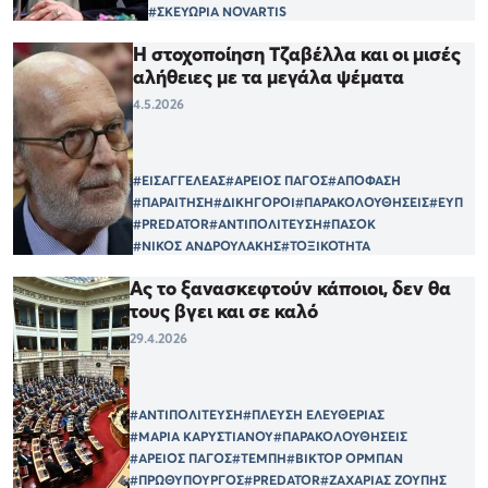
#ΣΚΕΥΩΡΙΑ NOVARTIS
Η στοχοποίηση Τζαβέλλα και οι μισές
αλήθειες με τα μεγάλα ψέματα
4.5.2026
#ΕΙΣΑΓΓΕΛΕΑΣ
#ΑΡΕΙΟΣ ΠΑΓΟΣ
#ΑΠΟΦΑΣΗ
#ΠΑΡΑΙΤΗΣΗ
#ΔΙΚΗΓΟΡΟΙ
#ΠΑΡΑΚΟΛΟΥΘΗΣΕΙΣ
#ΕΥΠ
#PREDATOR
#ΑΝΤΙΠΟΛΙΤΕΥΣΗ
#ΠΑΣΟΚ
#ΝΙΚΟΣ ΑΝΔΡΟΥΛΑΚΗΣ
#ΤΟΞΙΚΟΤΗΤΑ
Ας το ξανασκεφτούν κάποιοι, δεν θα
τους βγει και σε καλό
29.4.2026
#ΑΝΤΙΠΟΛΙΤΕΥΣΗ
#ΠΛΕΥΣΗ ΕΛΕΥΘΕΡΙΑΣ
#ΜΑΡΙΑ ΚΑΡΥΣΤΙΑΝΟΥ
#ΠΑΡΑΚΟΛΟΥΘΗΣΕΙΣ
#ΑΡΕΙΟΣ ΠΑΓΟΣ
#ΤΕΜΠΗ
#ΒΙΚΤΟΡ ΟΡΜΠΑΝ
#ΠΡΩΘΥΠΟΥΡΓΟΣ
#PREDATOR
#ΖΑΧΑΡΙΑΣ ΖΟΥΠΗΣ