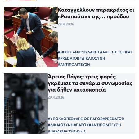
Καταγγέλλουν παρακράτος οι
«Ρασπούτιν» της… προόδου
29.4.2026
#ΝΙΚΟΣ ΑΝΔΡΟΥΛΑΚΗΣ
#ΑΛΕΞΗΣ ΤΣΙΠΡΑΣ
#PREDATOR
#ΔΙΚΑΙΟΣΥΝΗ
#ΑΝΤΙΠΟΛΙΤΕΥΣΗ
Άρειος Πάγος: τρεις φορές
γκρέμισε τα σενάρια συνωμοσίας
για δήθεν κατασκοπεία
29.4.2026
#ΥΠΟΚΛΟΠΕΣ
#ΑΡΕΙΟΣ ΠΑΓΟΣ
#PREDATOR
#ΔΙΚΑΙΟΣΥΝΗ
#ΠΑΣΟΚ
#ΑΝΤΙΠΟΛΙΤΕΥΣΗ
#ΠΑΡΑΚΟΛΟΥΘΗΣΕΙΣ