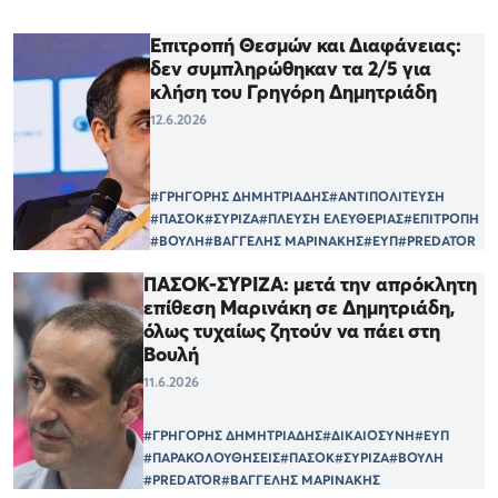
Επιτροπή Θεσμών και Διαφάνειας:
δεν συμπληρώθηκαν τα 2/5 για
κλήση του Γρηγόρη Δημητριάδη
12.6.2026
#ΓΡΗΓΟΡΗΣ ΔΗΜΗΤΡΙΑΔΗΣ
#ΑΝΤΙΠΟΛΙΤΕΥΣΗ
#ΠΑΣΟΚ
#ΣΥΡΙΖΑ
#ΠΛΕΥΣΗ ΕΛΕΥΘΕΡΙΑΣ
#ΕΠΙΤΡΟΠΗ
#ΒΟΥΛΗ
#ΒΑΓΓΕΛΗΣ ΜΑΡΙΝΑΚΗΣ
#ΕΥΠ
#PREDATOR
ΠΑΣΟΚ-ΣΥΡΙΖΑ: μετά την απρόκλητη
επίθεση Μαρινάκη σε ∆ηµητριάδη,
όλως τυχαίως ζητούν να πάει στη
Βουλή
11.6.2026
#ΓΡΗΓΟΡΗΣ ΔΗΜΗΤΡΙΑΔΗΣ
#ΔΙΚΑΙΟΣΥΝΗ
#ΕΥΠ
#ΠΑΡΑΚΟΛΟΥΘΗΣΕΙΣ
#ΠΑΣΟΚ
#ΣΥΡΙΖΑ
#ΒΟΥΛΗ
#PREDATOR
#ΒΑΓΓΕΛΗΣ ΜΑΡΙΝΑΚΗΣ