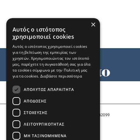
×
Αυτός ο ιστότοπος
χρησιμοποιεί cookies
Αυτός ο ιστότοπος χρησιμοποιεί cookies
για τη βελτίωση της εμπειρίας των
χρηστών. Χρησιμοποιώντας τον ιστότοπό
μας, παρέχετε τη συγκατάθεσή σας για όλα
τα cookies σύμφωνα με την Πολιτική μας
για τα cookies.
Διαβάστε περισσότερα
Όροι χρήσης
ΑΠΟΛΎΤΩΣ ΑΠΑΡΑΊΤΗΤΑ
Ταυτότητα
Επικοινωνία
ΑΠΌΔΟΣΗΣ
ΣΤΌΧΕΥΣΗΣ
Αριθμός Πιστοποίησης Μ.Η.Τ. 242099
ΛΕΙΤΟΥΡΓΙΚΌΤΗΤΑΣ
COPYRIGHT © 2026 Το Μανιφέστο
ΜΗ ΤΑΞΙΝΟΜΗΜΈΝΑ