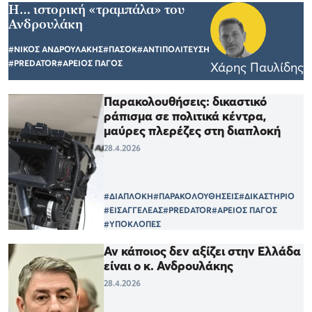
H… ιστορική «τραμπάλα» του
Ανδρουλάκη
#ΝΙΚΟΣ ΑΝΔΡΟΥΛΑΚΗΣ
#ΠΑΣΟΚ
#ΑΝΤΙΠΟΛΙΤΕΥΣΗ
#PREDATOR
#ΑΡΕΙΟΣ ΠΑΓΟΣ
Χάρης Παυλίδης
Παρακολουθήσεις: δικαστικό
ράπισμα σε πολιτικά κέντρα,
μαύρες πλερέζες στη διαπλοκή
28.4.2026
#ΔΙΑΠΛΟΚΗ
#ΠΑΡΑΚΟΛΟΥΘΗΣΕΙΣ
#ΔΙΚΑΣΤΗΡΙΟ
#ΕΙΣΑΓΓΕΛΕΑΣ
#PREDATOR
#ΑΡΕΙΟΣ ΠΑΓΟΣ
#ΥΠΟΚΛΟΠΕΣ
Αν κάποιος δεν αξίζει στην Ελλάδα
είναι ο κ. Ανδρουλάκης
28.4.2026