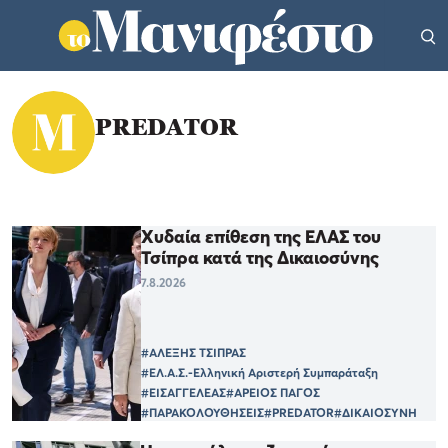
PREDATOR
Χυδαία επίθεση της ΕΛΑΣ του
Τσίπρα κατά της Δικαιοσύνης
7.8.2026
#ΑΛΕΞΗΣ ΤΣΙΠΡΑΣ
#ΕΛ.Α.Σ.-Ελληνική Αριστερή Συμπαράταξη
#ΕΙΣΑΓΓΕΛΕΑΣ
#ΑΡΕΙΟΣ ΠΑΓΟΣ
#ΠΑΡΑΚΟΛΟΥΘΗΣΕΙΣ
#PREDATOR
#ΔΙΚΑΙΟΣΥΝΗ