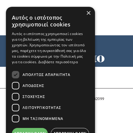
×
Αυτός ο ιστότοπος
χρησιμοποιεί cookies
Αυτός ο ιστότοπος χρησιμοποιεί cookies
για τη βελτίωση της εμπειρίας των
χρηστών. Χρησιμοποιώντας τον ιστότοπό
μας, παρέχετε τη συγκατάθεσή σας για όλα
τα cookies σύμφωνα με την Πολιτική μας
για τα cookies.
Διαβάστε περισσότερα
Όροι χρήσης
ΑΠΟΛΎΤΩΣ ΑΠΑΡΑΊΤΗΤΑ
Ταυτότητα
Επικοινωνία
ΑΠΌΔΟΣΗΣ
ΣΤΌΧΕΥΣΗΣ
Αριθμός Πιστοποίησης Μ.Η.Τ. 242099
ΛΕΙΤΟΥΡΓΙΚΌΤΗΤΑΣ
COPYRIGHT © 2026 Το Μανιφέστο
ΜΗ ΤΑΞΙΝΟΜΗΜΈΝΑ
Μέλος του