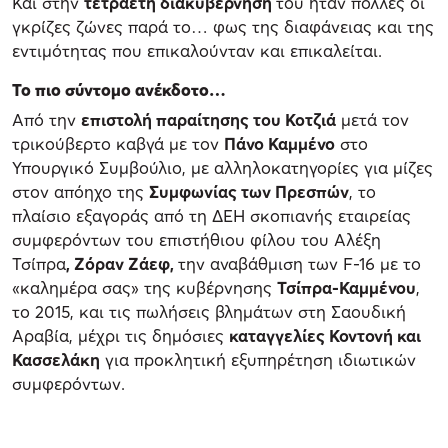
Και στην
τετραετή διακυβέρνησή
του ήταν πολλές οι
γκρίζες ζώνες παρά το… φως της διαφάνειας και της
εντιμότητας που επικαλούνταν και επικαλείται.
Το πιο σύντομο ανέκδοτο…
Από την
επιστολή παραίτησης του Κοτζιά
μετά τον
τρικούβερτο καβγά με τον
Πάνο Καμμένο
στο
Υπουργικό Συμβούλιο, με αλληλοκατηγορίες για μίζες
στον απόηχο της
Συμφωνίας των Πρεσπών
, το
πλαίσιο εξαγοράς από τη ΔΕΗ σκοπιανής εταιρείας
συμφερόντων του επιστήθιου φίλου του Αλέξη
Τσίπρα
, Ζόραν Ζάεφ,
την αναβάθμιση των F-16 με το
«καλημέρα σας» της κυβέρνησης
Τσίπρα-Καμμένου
,
το 2015, και τις πωλήσεις βλημάτων στη Σαουδική
Αραβία, μέχρι τις δημόσιες
καταγγελίες Κοντονή και
Κασσελάκη
για προκλητική εξυπηρέτηση ιδιωτικών
συμφερόντων.