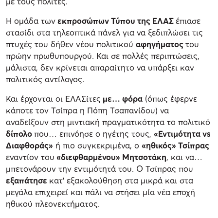
με τους πολίτες.
Η ομάδα των
εκπροσώπων Τύπου της ΕΛΑΣ
έπιασε
στασίδι στα τηλεοπτικά πάνελ για να ξεδιπλώσει τις
πτυχές του δήθεν νέου πολιτικού
αφηγήματος
του
πρώην πρωθυπουργού. Και σε πολλές περιπτώσεις,
μάλιστα, δεν κρίνεται απαραίτητο να υπάρξει καν
πολιτικός αντίλογος.
Και έρχονται οι ΕΛΑΣίτες
με… φόρα
(όπως έφερνε
κάποτε τον Τσίπρα η Πόπη Τσαπανίδου) να
αναδείξουν στη μιντιακή πραγματικότητα το πολιτικό
δίπολο
που… επινόησε ο ηγέτης τους,
«Εντιμότητα vs
Διαφθοράς»
ή πιο συγκεκριμένα, ο
«ηθικός» Τσίπρας
εναντίον του
«διεφθαρμένου» Μητσοτάκη
, και να…
μπετονάρουν την εντιμότητά του. Ο Τσίπρας που
εξαπάτησε
κατ’ εξακολούθηση στα μικρά και στα
μεγάλα επιχειρεί και πάλι να στήσει μία νέα εποχή
ηθικού πλεονεκτήματος.