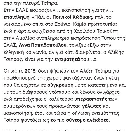
από την πλευρά Τσίπρα.
Στην ΕΛΑΣ εκφράζουν… ικανοποίηση για την…
επανάληψη
. «Πάλι οι
Ποινικοί Κώδικες
, πάλι το
νοικιασμένο σπίτι στο
Σούνιο
. Καμία πρωτοτυπία»,
ενώ η άρτια αφιχθείσα από τη Χαριλάου Τρικούπη
στην Αμαλίας αναπληρώτρια εκπρόσωπος Τύπου της
ΕΛΑΣ,
Αννα Παπαδοπούλου
, τονίζει: «Εξω στην
ελληνική κοινωνία, αν για κάτι διακρίνεται ο Αλέξης
Τσίπρας, είναι για την
εντιμότητά
του…».
Οπως το
2015
, όσοι ψήφιζαν τον Αλέξη Τσίπρα για
πρωθυπουργό της χώρας φαντάζονταν έναν ηγέτη
που θα ερχόταν σε
σύγκρουση
με το κατεστημένο και
με τους διάφορους ντόπιους και ξένους ολιγάρχες,
ενώ αποδείχτηκε ο καλύτερος
υπερασπιστής
των
συμφερόντων τους προκαλώντας
γέλωτες
και
ικανοποίηση, έτσι και τώρα η δήλωση εντιμότητας
Τσίπρα φαντάζει ως το πιο
σύντομο ανέκδοτο
.