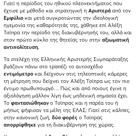
Γιατί η περίοδος του ηθικού πλεονεκτήματος που
έχτισε με μέθοδο και στρατηγική η
Αριστερά
από τον
Εμφύλιο
και μετά συγκροτώντας την ιδεολογική
ηγεμονία της καθαρότητάς της, χάθηκε επί Αλέξη
Τσίπρα την περίοδο της διακυβέρνησής του, αλλά και
στον πρώτο κύκλο της θητείας του στην
αξιωματική
αντιπολίτευση.
Τα στελέχη της Ελληνικής Αριστερής Συμπαράταξης
βγάζουν πάνω στο τραπέζι το αυτοσχέδιο
εντιμόμετρο
και δείχνουν στις τηλεοπτικές κάμερες
τη μέτρηση που δείχνει τον Αλέξη Τσίπρα ως τον πιο
έντιμο πρωθυπουργό… Πώς και από ποιους έγινε η
αξιολόγηση μάλλον λίγη έως μηδενική σημασία έχει.
Το
φαντασιώθηκαν
ο Τσίπρας και η παρέα του ή
μήπως ψήφισαν τα μέλη της ΕΛΑΣ; Γιατί στις κάλπες,
στην κανονική ζωή,
δύο φορές
ο Τσίπρας
απορρίφθηκε
για τη διακυβέρνηση της χώρας.