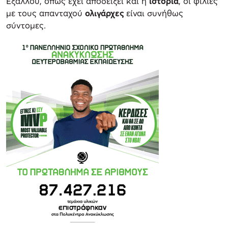
Εξάλλου, όπως έχει αποδείξει και η
ιστορία
, οι φιλίες
με τους απανταχού
ολιγάρχες
είναι συνήθως
σύντομες.