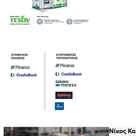
Νίκος Κα