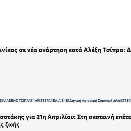
νίκας σε νέα ανάρτηση κατά Αλέξη Τσίπρα: Δε
Σ
#ΑΛΕΞΗΣ ΤΣΙΠΡΑΣ
#ΑΡΙΣΤΕΡΑ
#ΕΛ.Α.Σ.-Ελληνική Αριστερή Συμπαράταξη
#ΣΤΕ
οτάκης για 21η Απριλίου: Στη σκοτεινή επέτε
ης ζωής