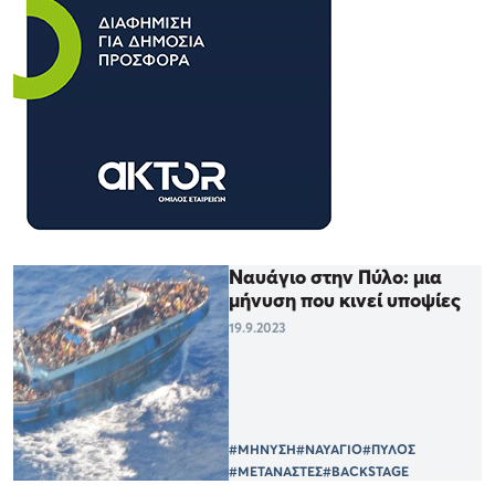
Ναυάγιο στην Πύλο: μια
μήνυση που κινεί υποψίες
19.9.2023
#ΜΗΝΥΣΗ
#ΝΑΥΑΓΙΟ
#ΠΥΛΟΣ
#ΜΕΤΑΝΑΣΤΕΣ
#BACKSTAGE