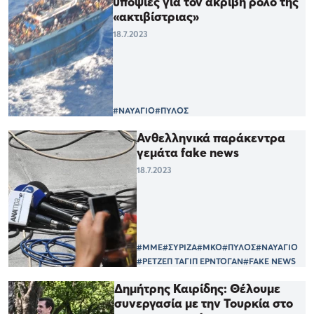
υποψίες για τον ακριβή ρόλο της
«ακτιβίστριας»
18.7.2023
#ΝΑΥΑΓΙΟ
#ΠΥΛΟΣ
Ανθελληνικά παράκεντρα
γεμάτα fake news
18.7.2023
#ΜΜΕ
#ΣΥΡΙΖΑ
#ΜΚΟ
#ΠΥΛΟΣ
#ΝΑΥΑΓΙΟ
#ΡΕΤΖΕΠ ΤΑΓΙΠ ΕΡΝΤΟΓΑΝ
#FAKE NEWS
Δημήτρης Καιρίδης: Θέλουμε
συνεργασία με την Τουρκία στο