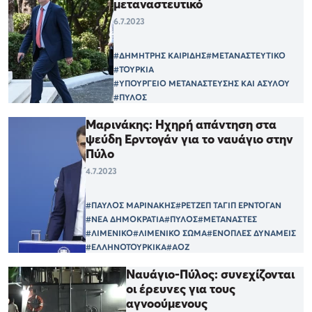
μεταναστευτικό
6.7.2023
#ΔΗΜΗΤΡΗΣ ΚΑΙΡΙΔΗΣ
#ΜΕΤΑΝΑΣΤΕΥΤΙΚΟ
#ΤΟΥΡΚΙΑ
#ΥΠΟΥΡΓΕΙΟ ΜΕΤΑΝΑΣΤΕΥΣΗΣ ΚΑΙ ΑΣΥΛΟΥ
#ΠΥΛΟΣ
Μαρινάκης: Ηχηρή απάντηση στα
ψεύδη Ερντογάν για το ναυάγιο στην
Πύλο
4.7.2023
#ΠΑΥΛΟΣ ΜΑΡΙΝΑΚΗΣ
#ΡΕΤΖΕΠ ΤΑΓΙΠ ΕΡΝΤΟΓΑΝ
#ΝΕΑ ΔΗΜΟΚΡΑΤΙΑ
#ΠΥΛΟΣ
#ΜΕΤΑΝΑΣΤΕΣ
#ΛΙΜΕΝΙΚΟ
#ΛΙΜΕΝΙΚΟ ΣΩΜΑ
#ΕΝΟΠΛΕΣ ΔΥΝΑΜΕΙΣ
#ΕΛΛΗΝΟΤΟΥΡΚΙΚΑ
#ΑΟΖ
Ναυάγιο-Πύλος: συνεχίζονται
οι έρευνες για τους
αγνοούμενους