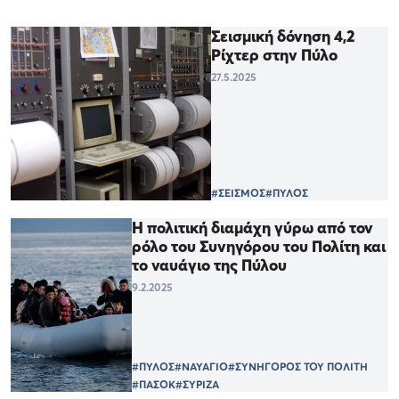
Σεισμική δόνηση 4,2
Ρίχτερ στην Πύλο
27.5.2025
#ΣΕΙΣΜΟΣ
#ΠΥΛΟΣ
Η πολιτική διαμάχη γύρω από τον
ρόλο του Συνηγόρου του Πολίτη και
το ναυάγιο της Πύλου
9.2.2025
#ΠΥΛΟΣ
#ΝΑΥΑΓΙΟ
#ΣΥΝΗΓΟΡΟΣ ΤΟΥ ΠΟΛΙΤΗ
#ΠΑΣΟΚ
#ΣΥΡΙΖΑ