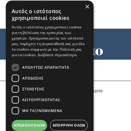
×
Αυτός ο ιστότοπος
χρησιμοποιεί cookies
Αυτός ο ιστότοπος χρησιμοποιεί cookies
για τη βελτίωση της εμπειρίας των
χρηστών. Χρησιμοποιώντας τον ιστότοπό
μας, παρέχετε τη συγκατάθεσή σας για όλα
τα cookies σύμφωνα με την Πολιτική μας
για τα cookies.
Διαβάστε περισσότερα
Όροι χρήσης
ΑΠΟΛΎΤΩΣ ΑΠΑΡΑΊΤΗΤΑ
Ταυτότητα
Επικοινωνία
ΑΠΌΔΟΣΗΣ
ΣΤΌΧΕΥΣΗΣ
Αριθμός Πιστοποίησης Μ.Η.Τ. 242099
ΛΕΙΤΟΥΡΓΙΚΌΤΗΤΑΣ
COPYRIGHT © 2026 Το Μανιφέστο
ΜΗ ΤΑΞΙΝΟΜΗΜΈΝΑ
Μέλος του
ΑΠΟΔΟΧΉ ΌΛΩΝ
ΑΠΌΡΡΙΨΗ ΌΛΩΝ