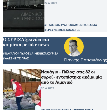
22.6.2023
#ΠΥΛΟΣ
#ΝΑΥΑΓΙΟ
#ΛΙΜΕΝΙΚΟ ΣΩΜΑ
#ΕΡΕΥΝΕΣ
#ΜΕΤΑΝΑΣΤΕΣ
Ο ΣΥΡΙΖΑ ξυπνάει και
κοιμάται με fake news
#ΝΑΥΑΓΙΟ
#ΠΥΛΟΣ
#ΛΙΜΕΝΙΚΟ
#ΣΥΡΙΖΑ
#ΑΛΕΞΗΣ ΤΣΙΠΡΑΣ
Γιάννης Παπαγιάννης
Ναυάγιο - Πύλος: στις 82 οι
σοροί - εντοπίστηκε ακόμα μία
από το Λιμενικό
20.6.2023