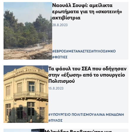
Ναουάλ Σουφί: αμείλικτα
ερωτήματα για τη «σκοτεινή»
ακτιβίστρια
28.8.2023
#ΕΒΡΟΣ
#ΜΕΤΑΝΑΣΤΕΣ
#ΠΥΛΟΣ
#ΜΚΟ
#ΦΩΤΙΕΣ
Τα φάουλ του ΣΕΑ που οδήγησαν
στην «έξωση» από το υπουργείο
Πολιτισμού
15.8.2023
#ΥΠΟΥΡΓΕΙΟ ΠΟΛΙΤΙΣΜΟΥ
#ΛΙΝΑ ΜΕΝΔΩΝΗ
#ΠΥΛΟΣ
Μιλτιάδης Βαρβιτσιώτης για