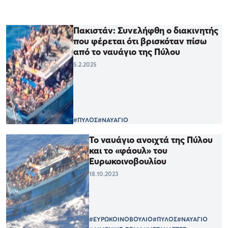
Πακιστάν: Συνελήφθη ο διακινητής
που φέρεται ότι βρισκόταν πίσω
από το ναυάγιο της Πύλου
5.2.2025
#ΠΥΛΟΣ
#ΝΑΥΑΓΙΟ
Το ναυάγιο ανοιχτά της Πύλου
και το «φάουλ» του
Ευρωκοινοβουλίου
18.10.2023
#ΕΥΡΩΚΟΙΝΟΒΟΥΛΙΟ
#ΠΥΛΟΣ
#ΝΑΥΑΓΙΟ