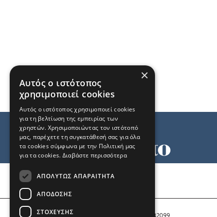
×
Αυτός ο ιστότοπος
χρησιμοποιεί cookies
Αυτός ο ιστότοπος χρησιμοποιεί cookies
για τη βελτίωση της εμπειρίας των
χρηστών. Χρησιμοποιώντας τον ιστότοπό
μας, παρέχετε τη συγκατάθεσή σας για όλα
τα cookies σύμφωνα με την Πολιτική μας
για τα cookies.
Διαβάστε περισσότερα
Όροι χρήσης
ΑΠΟΛΎΤΩΣ ΑΠΑΡΑΊΤΗΤΑ
Ταυτότητα
Επικοινωνία
ΑΠΌΔΟΣΗΣ
ΣΤΌΧΕΥΣΗΣ
Αριθμός Πιστοποίησης Μ.Η.Τ. 242099