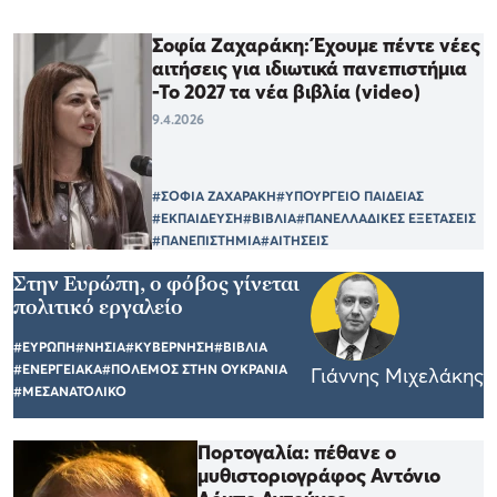
Σοφία Ζαχαράκη: Έχουμε πέντε νέες
αιτήσεις για ιδιωτικά πανεπιστήμια
-Το 2027 τα νέα βιβλία (video)
9.4.2026
#ΣΟΦΙΑ ΖΑΧΑΡΑΚΗ
#ΥΠΟΥΡΓΕΙΟ ΠΑΙΔΕΙΑΣ
#ΕΚΠΑΙΔΕΥΣΗ
#ΒΙΒΛΙΑ
#ΠΑΝΕΛΛΑΔΙΚΕΣ ΕΞΕΤΑΣΕΙΣ
#ΠΑΝΕΠΙΣΤΗΜΙΑ
#ΑΙΤΗΣΕΙΣ
Στην Ευρώπη, ο φόβος γίνεται
πολιτικό εργαλείο
#ΕΥΡΩΠΗ
#ΝΗΣΙΑ
#ΚΥΒΕΡΝΗΣΗ
#ΒΙΒΛΙΑ
#ΕΝΕΡΓΕΙΑΚΑ
#ΠΟΛΕΜΟΣ ΣΤΗΝ ΟΥΚΡΑΝΙΑ
Γιάννης Μιχελάκης
#ΜΕΣΑΝΑΤΟΛΙΚΟ
Πορτογαλία: πέθανε ο
μυθιστοριογράφος Αντόνιο