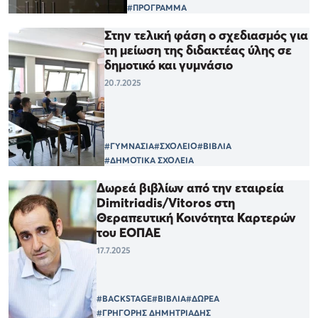
#ΠΡΟΓΡΑΜΜΑ
Στην τελική φάση ο σχεδιασμός για
τη μείωση της διδακτέας ύλης σε
δημοτικό και γυμνάσιο
20.7.2025
#ΓΥΜΝΑΣΙΑ
#ΣΧΟΛΕΙΟ
#ΒΙΒΛΙΑ
#ΔΗΜΟΤΙΚΑ ΣΧΟΛΕΙΑ
Δωρεά βιβλίων από την εταιρεία
Dimitriadis/Vitoros στη
Θεραπευτική Κοινότητα Καρτερών
του ΕΟΠΑΕ
17.7.2025
#BACKSTAGE
#ΒΙΒΛΙΑ
#ΔΩΡΕΑ
#ΓΡΗΓΟΡΗΣ ΔΗΜΗΤΡΙΑΔΗΣ