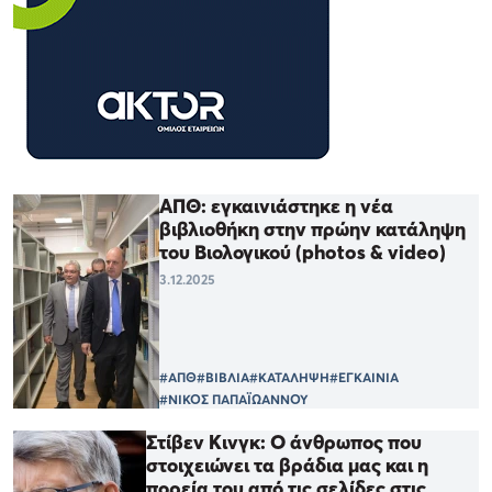
ΑΠΘ: εγκαινιάστηκε η νέα
βιβλιοθήκη στην πρώην κατάληψη
του Βιολογικού (photos & video)
3.12.2025
#ΑΠΘ
#ΒΙΒΛΙΑ
#ΚΑΤΑΛΗΨΗ
#ΕΓΚΑΙΝΙΑ
#ΝΙΚΟΣ ΠΑΠΑΪΩΑΝΝΟΥ
Στίβεν Κινγκ: Ο άνθρωπος που
στοιχειώνει τα βράδια μας και η
πορεία του από τις σελίδες στις