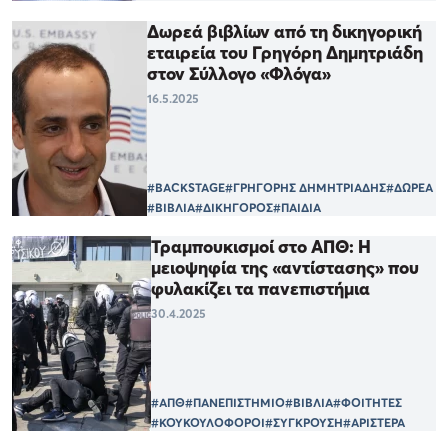
Δωρεά βιβλίων από τη δικηγορική
εταιρεία του Γρηγόρη Δημητριάδη
στον Σύλλογο «Φλόγα»
16.5.2025
#BACKSTAGE
#ΓΡΗΓΟΡΗΣ ΔΗΜΗΤΡΙΑΔΗΣ
#ΔΩΡΕΑ
#ΒΙΒΛΙΑ
#ΔΙΚΗΓΟΡΟΣ
#ΠΑΙΔΙΑ
Τραμπουκισμοί στο ΑΠΘ: Η
μειοψηφία της «αντίστασης» που
φυλακίζει τα πανεπιστήμια
30.4.2025
#ΑΠΘ
#ΠΑΝΕΠΙΣΤΗΜΙΟ
#ΒΙΒΛΙΑ
#ΦΟΙΤΗΤΕΣ
#ΚΟΥΚΟΥΛΟΦΟΡΟΙ
#ΣΥΓΚΡΟΥΣΗ
#ΑΡΙΣΤΕΡΑ