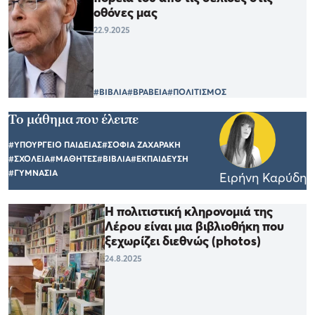
οθόνες μας
22.9.2025
#ΒΙΒΛΙΑ
#ΒΡΑΒΕΙΑ
#ΠΟΛΙΤΙΣΜΟΣ
Το μάθημα που έλειπε
#ΥΠΟΥΡΓΕΙΟ ΠΑΙΔΕΙΑΣ
#ΣΟΦΙΑ ΖΑΧΑΡΑΚΗ
#ΣΧΟΛΕΙΑ
#ΜΑΘΗΤΕΣ
#ΒΙΒΛΙΑ
#ΕΚΠΑΙΔΕΥΣΗ
#ΓΥΜΝΑΣΙΑ
Ειρήνη Καρύδη
Η πολιτιστική κληρονομιά της
Λέρου είναι μια βιβλιοθήκη που
ξεχωρίζει διεθνώς (photos)
24.8.2025