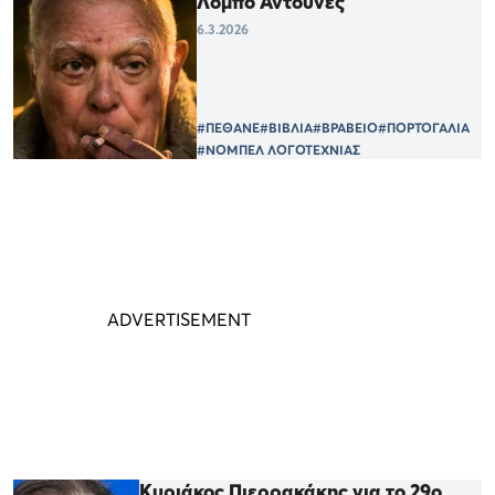
Λόμπο Αντούνες
6.3.2026
#ΠΕΘΑΝΕ
#ΒΙΒΛΙΑ
#ΒΡΑΒΕΙΟ
#ΠΟΡΤΟΓΑΛΙΑ
#ΝΟΜΠΕΛ ΛΟΓΟΤΕΧΝΙΑΣ
Κυριάκος Πιερρακάκης για το 29ο