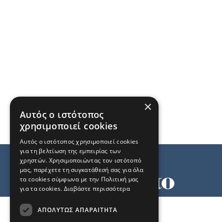
×
Αυτός ο ιστότοπος
χρησιμοποιεί cookies
Αυτός ο ιστότοπος χρησιμοποιεί cookies
για τη βελτίωση της εμπειρίας των
χρηστών. Χρησιμοποιώντας τον ιστότοπό
μας, παρέχετε τη συγκατάθεσή σας για όλα
τα cookies σύμφωνα με την Πολιτική μας
για τα cookies.
Διαβάστε περισσότερα
Όροι χρήσης
ΑΠΟΛΎΤΩΣ ΑΠΑΡΑΊΤΗΤΑ
Ταυτότητα