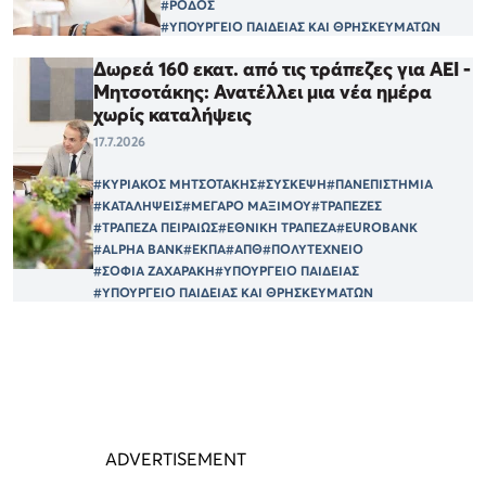
#ΡΟΔΟΣ
#ΥΠΟΥΡΓΕΙΟ ΠΑΙΔΕΙΑΣ ΚΑΙ ΘΡΗΣΚΕΥΜΑΤΩΝ
Δωρεά 160 εκατ. από τις τράπεζες για ΑΕΙ -
Μητσοτάκης: Ανατέλλει μια νέα ημέρα
χωρίς καταλήψεις
17.7.2026
#ΚΥΡΙΑΚΟΣ ΜΗΤΣΟΤΑΚΗΣ
#ΣΥΣΚΕΨΗ
#ΠΑΝΕΠΙΣΤΗΜΙΑ
#ΚΑΤΑΛΗΨΕΙΣ
#ΜΕΓΑΡΟ ΜΑΞΙΜΟΥ
#ΤΡΑΠΕΖΕΣ
#ΤΡΑΠΕΖΑ ΠΕΙΡΑΙΩΣ
#ΕΘΝΙΚΗ ΤΡΑΠΕΖΑ
#EUROBANK
#ALPHA BANK
#ΕΚΠΑ
#ΑΠΘ
#ΠΟΛΥΤΕΧΝΕΙΟ
#ΣΟΦΙΑ ΖΑΧΑΡΑΚΗ
#ΥΠΟΥΡΓΕΙΟ ΠΑΙΔΕΙΑΣ
#ΥΠΟΥΡΓΕΙΟ ΠΑΙΔΕΙΑΣ ΚΑΙ ΘΡΗΣΚΕΥΜΑΤΩΝ