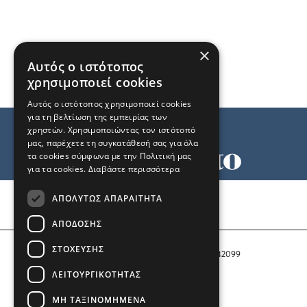
×
Αυτός ο ιστότοπος
χρησιμοποιεί cookies
Αυτός ο ιστότοπος χρησιμοποιεί cookies
για τη βελτίωση της εμπειρίας των
χρηστών. Χρησιμοποιώντας τον ιστότοπό
μας, παρέχετε τη συγκατάθεσή σας για όλα
τα cookies σύμφωνα με την Πολιτική μας
για τα cookies.
Διαβάστε περισσότερα
Όροι χρήσης
ΑΠΟΛΎΤΩΣ ΑΠΑΡΑΊΤΗΤΑ
Ταυτότητα
Επικοινωνία
ΑΠΌΔΟΣΗΣ
ΣΤΌΧΕΥΣΗΣ
Αριθμός Πιστοποίησης Μ.Η.Τ. 242099
ΛΕΙΤΟΥΡΓΙΚΌΤΗΤΑΣ
COPYRIGHT © 2026 Το Μανιφέστο
ΜΗ ΤΑΞΙΝΟΜΗΜΈΝΑ