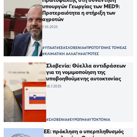
υπουργών Γεωργίας των MED9:
Προτεραιότητα η στήριξη των
αγροτών
7.10.2025
#ΥΠΑΑΤ
#ΕΕ
#ΣΛΟΒΕΝΙΑ
#ΠΡΩΤΟΓΕΝΗΣ ΤΟΜΕΑΣ
#ΚΛΙΜΑΤΙΚΗ ΑΛΛΑΓΗ
#ΑΓΡΟΤΕΣ
Σλοβενία: Θύελλα αντιδράσεων
για τη νομιμοποίηση της
υποβοηθούμενης αυτοκτονίας
18.7.2025
#ΣΛΟΒΕΝΙΑ
#ΕΥΡΩΠΗ
#ΑΥΤΟΚΤΟΝΙΑ
ΕΕ: πρόκληση ο υπερπληθυσμός