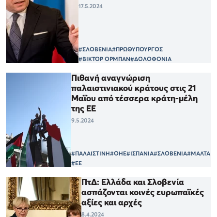
17.5.2024
#ΣΛΟΒΕΝΙΑ
#ΠΡΩΘΥΠΟΥΡΓΟΣ
#ΒΙΚΤΟΡ ΟΡΜΠΑΝ
#ΔΟΛΟΦΟΝΙΑ
Πιθανή αναγνώριση
παλαιστινιακού κράτους στις 21
Μαΐου από τέσσερα κράτη-μέλη
της ΕΕ
9.5.2024
#ΠΑΛΑΙΣΤΙΝΗ
#ΟΗΕ
#ΙΣΠΑΝΙΑ
#ΣΛΟΒΕΝΙΑ
#ΜΑΛΤΑ
#ΕΕ
ΠτΔ: Ελλάδα και Σλοβενία
ασπάζονται κοινές ευρωπαϊκές
αξίες και αρχές
8.4.2024