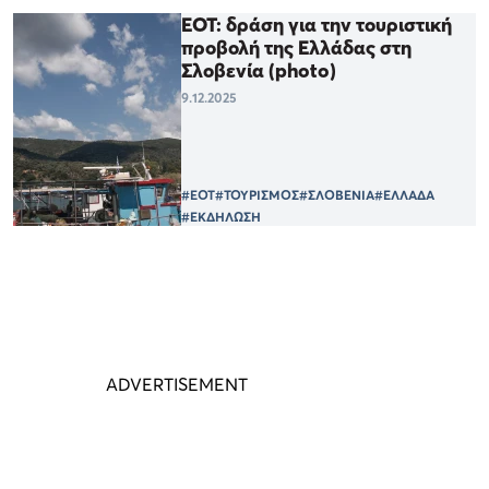
ΕΟΤ: δράση για την τουριστική
προβολή της Ελλάδας στη
Σλοβενία (photo)
9.12.2025
#ΕΟΤ
#ΤΟΥΡΙΣΜΟΣ
#ΣΛΟΒΕΝΙΑ
#ΕΛΛΑΔΑ
#ΕΚΔΗΛΩΣΗ