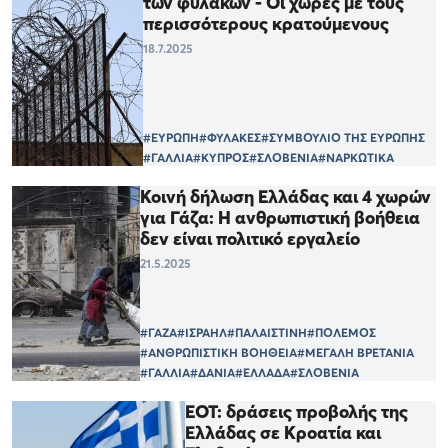
των φυλακών - Οι χώρες με τους
περισσότερους κρατούμενους
18.7.2025
#ΕΥΡΩΠΗ
#ΦΥΛΑΚΕΣ
#ΣΥΜΒΟΥΛΙΟ ΤΗΣ ΕΥΡΩΠΗΣ
#ΓΑΛΛΙΑ
#ΚΥΠΡΟΣ
#ΣΛΟΒΕΝΙΑ
#ΝΑΡΚΩΤΙΚΑ
Κοινή δήλωση Ελλάδας και 4 χωρών
για Γάζα: Η ανθρωπιστική βοήθεια
δεν είναι πολιτικό εργαλείο
21.5.2025
#ΓΑΖΑ
#ΙΣΡΑΗΛ
#ΠΑΛΑΙΣΤΙΝΗ
#ΠΟΛΕΜΟΣ
#ΑΝΘΡΩΠΙΣΤΙΚΗ ΒΟΗΘΕΙΑ
#ΜΕΓΑΛΗ ΒΡΕΤΑΝΙΑ
#ΓΑΛΛΙΑ
#ΔΑΝΙΑ
#ΕΛΛΑΔΑ
#ΣΛΟΒΕΝΙΑ
ΕΟΤ: δράσεις προβολής της
Ελλάδας σε Κροατία και