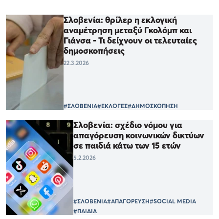
Σλοβενία: θρίλερ η εκλογική
αναμέτρηση μεταξύ Γκολόμπ και
Γιάνσα - Τι δείχνουν οι τελευταίες
δημοσκοπήσεις
22.3.2026
#ΣΛΟΒΕΝΙΑ
#ΕΚΛΟΓΕΣ
#ΔΗΜΟΣΚΟΠΗΣΗ
Σλοβενία: σχέδιο νόμου για
απαγόρευση κοινωνικών δικτύων
σε παιδιά κάτω των 15 ετών
5.2.2026
#ΣΛΟΒΕΝΙΑ
#ΑΠΑΓΟΡΕΥΣΗ
#SOCIAL MEDIA
#ΠΑΙΔΙΑ