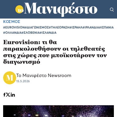
ΚΟΣΜΟΣ
#EUROVISION
#ΔΙΑΓΩΝΙΣΜΟΣ
#ΤΗΛΕΟΡΑΣΗ
#ΙΣΡΑΗΛ
#ΙΡΛΑΝΔΙΑ
#ΙΣΠΑΝΙΑ
#ΟΛΛΑΝΔΙΑ
#ΣΛΟΒΕΝΙΑ
#ΙΣΛΑΝΔΙΑ
Eurovision: τι θα
παρακολουθήσουν οι τηλεθεατές
στις χώρες που μποϊκοτάρουν τον
διαγωνισμό
Το Μανιφέστο Newsroom
15.5.2026