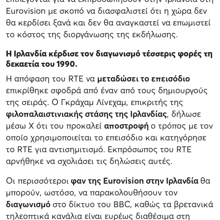
Eurovision με σκοπό να διασφαλιστεί ότι η χώρα δεν
θα κερδίσει ξανά και δεν θα αναγκαστεί να επωμιστεί
το κόστος της διοργάνωσης της εκδήλωσης.
Η Ιρλανδία κέρδισε τον διαγωνισμό τέσσερις φορές τη
δεκαετία του 1990.
Η απόφαση του RTE να
μεταδώσει το επεισόδιο
επικρίθηκε σφοδρά από έναν από τους δημιουργούς
της σειράς. Ο Γκράχαμ Λίνεχαμ, επικριτής της
φιλοπαλαιστινιακής στάσης της Ιρλανδίας
, δήλωσε
μέσω Χ ότι του προκαλεί
αποστροφή
ο τρόπος με τον
οποίο χρησιμοποιείται το επεισόδιο και κατηγόρησε
το RTE για αντισημιτισμό. Εκπρόσωπος του RTE
αρνήθηκε να σχολιάσει τις δηλώσεις αυτές.
Οι περισσότεροι
φαν της Eurovision στην Ιρλανδία
θα
μπορούν, ωστόσο, να παρακολουθήσουν τον
διαγωνισμό
στο δίκτυο του BBC, καθώς τα βρετανικά
τηλεοπτικά κανάλια είναι ευρέως διαθέσιμα στη