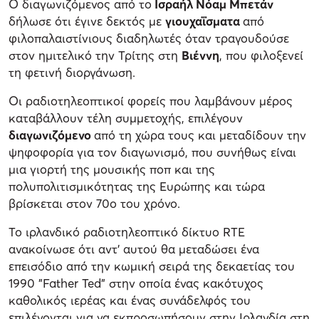
Ο διαγωνιζόμενος από το
Ισραήλ Νόαμ Μπετάν
δήλωσε ότι έγινε δεκτός με
γιουχαΐσματα
από
φιλοπαλαιστίνιους διαδηλωτές όταν τραγουδούσε
στον ημιτελικό την Τρίτης στη
Βιέννη
, που φιλοξενεί
τη φετινή διοργάνωση.
Οι ραδιοτηλεοπτικοί φορείς που λαμβάνουν μέρος
καταβάλλουν τέλη συμμετοχής, επιλέγουν
διαγωνιζόμενο
από τη χώρα τους και μεταδίδουν την
ψηφοφορία για τον διαγωνισμό, που συνήθως είναι
μια γιορτή της μουσικής ποπ και της
πoλυπολιτισμικότητας της Ευρώπης και τώρα
βρίσκεται στον 70ο του χρόνο.
Το ιρλανδικό ραδιοτηλεοπτικό δίκτυο RTE
ανακοίνωσε ότι αντ’ αυτού θα μεταδώσει ένα
επεισόδιο από την κωμική σειρά της δεκαετίας του
1990 "Father Ted" στην οποία ένας κακότυχος
καθολικός ιερέας και ένας συνάδελφός του
επιλέγονται για να εκπροσωπήσουν στην Ιρλανδία στη