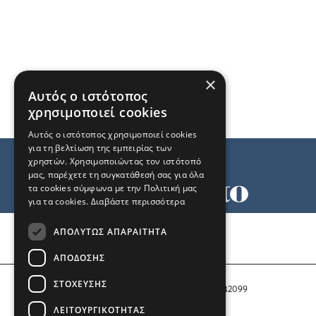
×
Αυτός ο ιστότοπος
χρησιμοποιεί cookies
Αυτός ο ιστότοπος χρησιμοποιεί cookies
για τη βελτίωση της εμπειρίας των
χρηστών. Χρησιμοποιώντας τον ιστότοπό
μας, παρέχετε τη συγκατάθεσή σας για όλα
τα cookies σύμφωνα με την Πολιτική μας
για τα cookies.
Διαβάστε περισσότερα
Όροι χρήσης
ΑΠΟΛΎΤΩΣ ΑΠΑΡΑΊΤΗΤΑ
Ταυτότητα
Επικοινωνία
ΑΠΌΔΟΣΗΣ
ΣΤΌΧΕΥΣΗΣ
Αριθμός Πιστοποίησης Μ.Η.Τ. 242099
ΛΕΙΤΟΥΡΓΙΚΌΤΗΤΑΣ