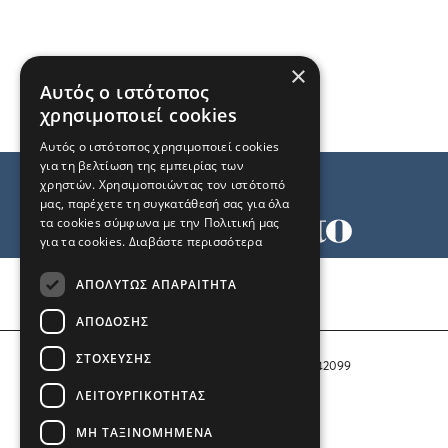
×
Αυτός ο ιστότοπος
χρησιμοποιεί cookies
Αυτός ο ιστότοπος χρησιμοποιεί cookies
για τη βελτίωση της εμπειρίας των
χρηστών. Χρησιμοποιώντας τον ιστότοπό
μας, παρέχετε τη συγκατάθεσή σας για όλα
τα cookies σύμφωνα με την Πολιτική μας
για τα cookies.
Διαβάστε περισσότερα
Όροι χρήσης
ΑΠΟΛΎΤΩΣ ΑΠΑΡΑΊΤΗΤΑ
Ταυτότητα
Επικοινωνία
ΑΠΌΔΟΣΗΣ
ΣΤΌΧΕΥΣΗΣ
Αριθμός Πιστοποίησης Μ.Η.Τ. 242099
ΛΕΙΤΟΥΡΓΙΚΌΤΗΤΑΣ
COPYRIGHT © 2026 Το Μανιφέστο
ΜΗ ΤΑΞΙΝΟΜΗΜΈΝΑ