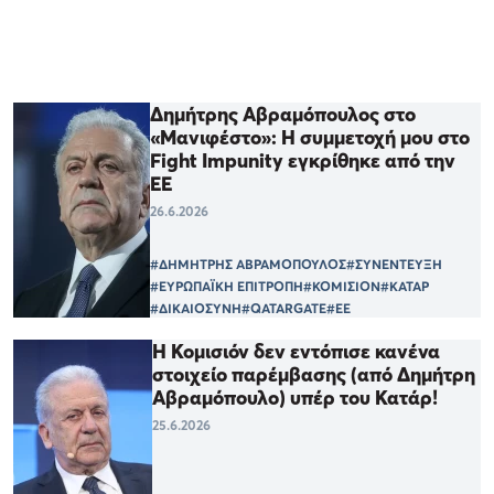
Δημήτρης Αβραμόπουλος στο
«Μανιφέστο»: Η συμμετοχή μου στο
Fight Impunity εγκρίθηκε από την
ΕΕ
26.6.2026
#ΔΗΜΗΤΡΗΣ ΑΒΡΑΜΟΠΟΥΛΟΣ
#ΣΥΝΕΝΤΕΥΞΗ
#ΕΥΡΩΠΑΪΚΗ ΕΠΙΤΡΟΠΗ
#ΚΟΜΙΣΙΟΝ
#ΚΑΤΑΡ
#ΔΙΚΑΙΟΣΥΝΗ
#QATARGATE
#ΕΕ
Η Κομισιόν δεν εντόπισε κανένα
στοιχείο παρέμβασης (από Δημήτρη
Αβραμόπουλο) υπέρ του Κατάρ!
25.6.2026