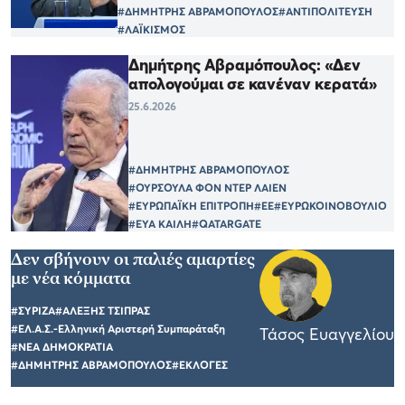
#ΔΗΜΗΤΡΗΣ ΑΒΡΑΜΟΠΟΥΛΟΣ
#ΑΝΤΙΠΟΛΙΤΕΥΣΗ
#ΛΑΪΚΙΣΜΟΣ
Δημήτρης Αβραμόπουλος: «Δεν
απολογούμαι σε κανέναν κερατά»
25.6.2026
#ΔΗΜΗΤΡΗΣ ΑΒΡΑΜΟΠΟΥΛΟΣ
#ΟΥΡΣΟΥΛΑ ΦΟΝ ΝΤΕΡ ΛΑΙΕΝ
#ΕΥΡΩΠΑΪΚΗ ΕΠΙΤΡΟΠΗ
#ΕΕ
#ΕΥΡΩΚΟΙΝΟΒΟΥΛΙΟ
#ΕΥΑ ΚΑΙΛΗ
#QATARGATE
Δεν σβήνουν οι παλιές αμαρτίες
με νέα κόμματα
#ΣΥΡΙΖΑ
#ΑΛΕΞΗΣ ΤΣΙΠΡΑΣ
#ΕΛ.Α.Σ.-Ελληνική Αριστερή Συμπαράταξη
Τάσος Ευαγγελίου
#ΝΕΑ ΔΗΜΟΚΡΑΤΙΑ
#ΔΗΜΗΤΡΗΣ ΑΒΡΑΜΟΠΟΥΛΟΣ
#ΕΚΛΟΓΕΣ