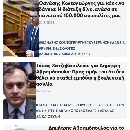
Θανάσης Κοντογεώργης για κόκκινα
δάνεια: Η διάταξη δίνει ανάσα σε
πάνω από 100.000 συμπολίτες μας
24.6.2026
#ΘΑΝΑΣΗΣ ΚΟΝΤΟΓΕΩΡΓΗΣ
#ΚΥΒΕΡΝΗΣΗ
#ΔΑΝΕΙΑ
#ΡΥΘΜΙΣΗ
#ΕΚΛΟΓΕΣ
#ΔΗΜΗΤΡΗΣ ΑΒΡΑΜΟΠΟΥΛΟΣ
Τάσος Χατζηβασιλείου για Δημήτρη
Αβραμόπουλο: Προς τιμήν του ότι δεν
θέλει να σταθεί εμπόδιο η βουλευτική
ασυλία
24.6.2026
#ΤΑΣΟΣ ΧΑΤΖΗΒΑΣΙΛΕΙΟΥ
#ΥΠΟΥΡΓΕΙΟ ΕΞΩΤΕΡΙΚΩΝ
#ΔΗΜΗΤΡΗΣ ΑΒΡΑΜΟΠΟΥΛΟΣ
#ΑΡΣΗ ΑΣΥΛΙΑΣ
#ΔΙΚΑΙΟΣΥΝΗ
Δημήτρης Αβραμόπουλος για το