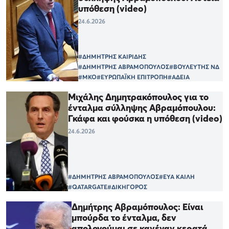
υπόθεση (video)
24.6.2026
#ΔΗΜΗΤΡΗΣ ΚΑΙΡΙΔΗΣ
#ΔΗΜΗΤΡΗΣ ΑΒΡΑΜΟΠΟΥΛΟΣ
#ΒΟΥΛΕΥΤΗΣ ΝΔ
#ΜΚΟ
#ΕΥΡΩΠΑΪΚΗ ΕΠΙΤΡΟΠΗ
#ΑΔΕΙΑ
Μιχάλης Δημητρακόπουλος για το
ένταλμα σύλληψης Αβραμόπουλου:
Γκάφα και φούσκα η υπόθεση (video)
24.6.2026
#ΔΗΜΗΤΡΗΣ ΑΒΡΑΜΟΠΟΥΛΟΣ
#ΕΥΑ ΚΑΙΛΗ
#QATARGATE
#ΔΙΚΗΓΟΡΟΣ
Δημήτρης Αβραμόπουλος: Είναι
μπούρδα το ένταλμα, δεν
απολογούμαι σε κανέναν κερατά