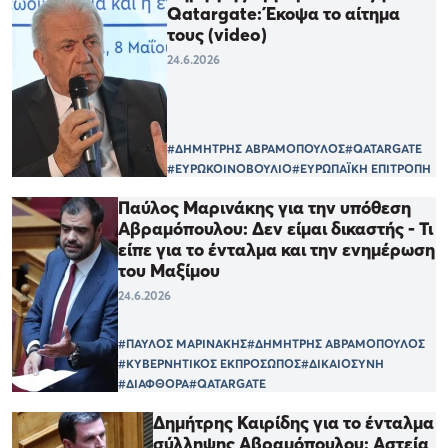
Qatargate: Έκοψα το αίτημα
τους (video)
24.6.2026
#ΔΗΜΗΤΡΗΣ ΑΒΡΑΜΟΠΟΥΛΟΣ
#QATARGATE
#ΕΥΡΩΚΟΙΝΟΒΟΥΛΙΟ
#ΕΥΡΩΠΑΪΚΗ ΕΠΙΤΡΟΠΗ
Παύλος Μαρινάκης για την υπόθεση
Αβραμόπουλου: Δεν είμαι δικαστής - Τι
είπε για το ένταλμα και την ενημέρωση
του Μαξίμου
24.6.2026
#ΠΑΥΛΟΣ ΜΑΡΙΝΑΚΗΣ
#ΔΗΜΗΤΡΗΣ ΑΒΡΑΜΟΠΟΥΛΟΣ
#ΚΥΒΕΡΝΗΤΙΚΟΣ ΕΚΠΡΟΣΩΠΟΣ
#ΔΙΚΑΙΟΣΥΝΗ
#ΔΙΑΦΘΟΡΑ
#QATARGATE
Δημήτρης Καιρίδης για το ένταλμα
σύλληψης Αβραμόπουλου: Αστεία