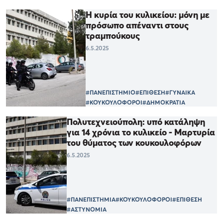
Η κυρία του κυλικείου: μόνη με
πρόσωπο απέναντι στους
τραμπούκους
6.5.2025
#ΠΑΝΕΠΙΣΤΗΜΙΟ
#ΕΠΙΘΕΣΗ
#ΓΥΝΑΙΚΑ
#ΚΟΥΚΟΥΛΟΦΟΡΟΙ
#ΔΗΜΟΚΡΑΤΙΑ
Πολυτεχνειούπολη: υπό κατάληψη
για 14 χρόνια το κυλικείο - Μαρτυρία
του θύματος των κουκουλοφόρων
6.5.2025
#ΠΑΝΕΠΙΣΤΗΜΙΑ
#ΚΟΥΚΟΥΛΟΦΟΡΟΙ
#ΕΠΙΘΕΣΗ
#ΑΣΤΥΝΟΜΙΑ