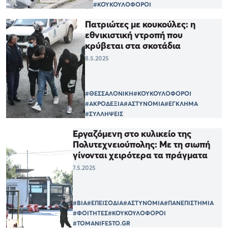
#ΚΟΥΚΟΥΛΟΦΟΡΟΙ
Πατριώτες με κουκούλες: η
εθνικιστική ντροπή που
κρύβεται στα σκοτάδια
8.5.2025
#ΘΕΣΣΑΛΟΝΙΚΗ
#ΚΟΥΚΟΥΛΟΦΟΡΟΙ
#ΑΚΡΟΔΕΞΙΑ
#ΑΣΤΥΝΟΜΙΑ
#ΕΓΚΛΗΜΑ
#ΣΥΛΛΗΨΕΙΣ
Εργαζόμενη στο κυλικείο της
Πολυτεχνειούπολης: Με τη σιωπή
γίνονται χειρότερα τα πράγματα
7.5.2025
#ΒΙΑ
#ΕΠΕΙΣΟΔΙΑ
#ΑΣΤΥΝΟΜΙΑ
#ΠΑΝΕΠΙΣΤΗΜΙΑ
#ΦΟΙΤΗΤΕΣ
#ΚΟΥΚΟΥΛΟΦΟΡΟΙ
#TOMANIFESTO.GR