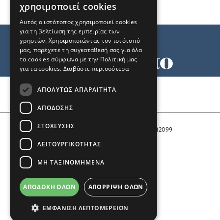
χρησιμοποιεί cookies
Αυτός ο ιστότοπος χρησιμοποιεί cookies
για τη βελτίωση της εμπειρίας των
χρηστών. Χρησιμοποιώντας τον ιστότοπό
μας, παρέχετε τη συγκατάθεσή σας για όλα
τα cookies σύμφωνα με την Πολιτική μας
για τα cookies.
Διαβάστε περισσότερα
Όροι χρήσης
ΑΠΟΛΎΤΩΣ ΑΠΑΡΑΊΤΗΤΑ
Ταυτότητα
Επικοινωνία
ΑΠΌΔΟΣΗΣ
ΣΤΌΧΕΥΣΗΣ
Αριθμός Πιστοποίησης Μ.Η.Τ. 242099
ΛΕΙΤΟΥΡΓΙΚΌΤΗΤΑΣ
COPYRIGHT © 2026 Το Μανιφέστο
ΜΗ ΤΑΞΙΝΟΜΗΜΈΝΑ
Μέλος του
ΑΠΟΔΟΧΉ ΌΛΩΝ
ΑΠΌΡΡΙΨΗ ΌΛΩΝ
ΕΜΦΆΝΙΣΗ ΛΕΠΤΟΜΕΡΕΙΏΝ