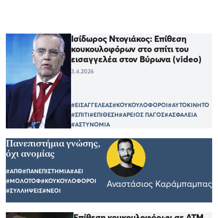
Ισίδωρος Ντογιάκος: Επίθεση
κουκουλοφόρων στο σπίτι του
εισαγγελέα στον Βύρωνα (video)
3.4.2026
#ΕΙΣΑΓΓΕΛΕΑΣ
#ΚΟΥΚΟΥΛΟΦΟΡΟΙ
#ΑΥΤΟΚΙΝΗΤΟ
#ΣΠΙΤΙ
#ΕΠΙΘΕΣΗ
#ΑΡΕΙΟΣ ΠΑΓΟΣ
#ΑΣΦΑΛΕΙΑ
#ΑΣΤΥΝΟΜΙΑ
Πανεπιστήμια γνώσης,
όχι ανομίας
#ΑΠΘ
#ΠΑΝΕΠΙΣΤΗΜΙΑ
#ΑΕΙ
#ΜΟΛΟΤΟΦ
#ΚΟΥΚΟΥΛΟΦΟΡΟΙ
Αναστάσιος Καράμπαμπας
#ΣΥΛΛΗΨΕΙΣ
#ΝΕΟΙ
Επίθεση κουκουλοφόρων σε ΑΤΜ