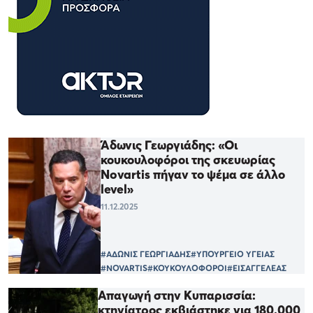
Άδωνις Γεωργιάδης: «Οι
κουκουλοφόροι της σκευωρίας
Novartis πήγαν το ψέμα σε άλλο
level»
11.12.2025
#ΑΔΩΝΙΣ ΓΕΩΡΓΙΑΔΗΣ
#ΥΠΟΥΡΓΕΙΟ ΥΓΕΙΑΣ
#NOVARTIS
#ΚΟΥΚΟΥΛΟΦΟΡΟΙ
#ΕΙΣΑΓΓΕΛΕΑΣ
Απαγωγή στην Κυπαρισσία:
κτηνίατρος εκβιάστηκε για 180.000