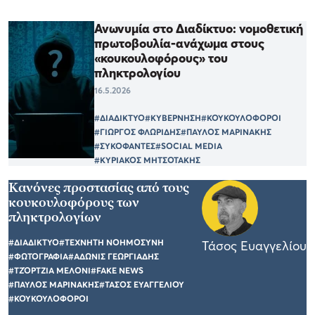
Ανωνυμία στο Διαδίκτυο: νομοθετική
πρωτοβουλία-ανάχωμα στους
«κουκουλοφόρους» του
πληκτρολογίου
16.5.2026
#ΔΙΑΔΙΚΤΥΟ
#ΚΥΒΕΡΝΗΣΗ
#ΚΟΥΚΟΥΛΟΦΟΡΟΙ
#ΓΙΩΡΓΟΣ ΦΛΩΡΙΔΗΣ
#ΠΑΥΛΟΣ ΜΑΡΙΝΑΚΗΣ
#ΣΥΚΟΦΑΝΤΕΣ
#SOCIAL MEDIA
#ΚΥΡΙΑΚΟΣ ΜΗΤΣΟΤΑΚΗΣ
Κανόνες προστασίας από τους
κουκουλοφόρους των
πληκτρολογίων
#ΔΙΑΔΙΚΤΥΟ
#ΤΕΧΝΗΤΗ ΝΟΗΜΟΣΥΝΗ
Τάσος Ευαγγελίου
#ΦΩΤΟΓΡΑΦΙΑ
#ΑΔΩΝΙΣ ΓΕΩΡΓΙΑΔΗΣ
#ΤΖΌΡΤΖΙΑ ΜΕΛΟΝΙ
#FAKE NEWS
#ΠΑΥΛΟΣ ΜΑΡΙΝΑΚΗΣ
#ΤΑΣΟΣ ΕΥΑΓΓΕΛΙΟΥ
#ΚΟΥΚΟΥΛΟΦΟΡΟΙ