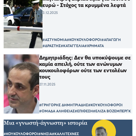
ευρώ - Στόχος τα κρυμμένα λεφτά
3.12.2025
#ΑΣΤΥΝΟΜΙΑ
#ΚΟΥΚΟΥΛΟΦΟΡΟΙ
#ΑΠΑΓΩΓΗ
#ΔΡΑΣΤΗΣ
#ΚΑΤΑΓΓΕΛΙΑ
#ΧΡΗΜΑΤΑ
Δημητριάδης: Δεν θα υποκύψουμε σε
καμία απειλή, ούτε των ανώνυμων
κουκουλοφόρων ούτε των εντολέων
τους
27.11.2025
#ΓΡΗΓΟΡΗΣ ΔΗΜΗΤΡΙΑΔΗΣ
#ΚΟΥΚΟΥΛΟΦΟΡΟΙ
#ΟΜΑΔΑ ΑΛΗΘΕΙΑΣ
#ΕΠΙΘΕΣΗ
#ΕΛΙΖΑ ΒΟΖΕΜΠΕΡΓΚ
Μια «γνωστή-άγνωστη» ιστορία
#ΚΟΥΚΟΥΛΟΦΟΡΟΙ
#ΝΗΣΙΑ
#ΚΑΛΛΙΤΕΧΝΕΣ