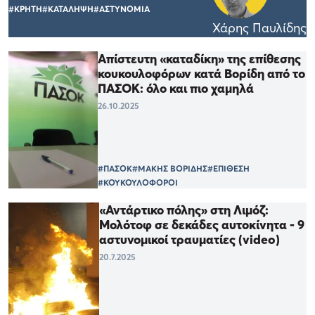
#ΚΡΗΤΗ
#ΚΑΤΑΛΗΨΗ
#ΑΣΤΥΝΟΜΙΑ
Χάρης Παυλίδης
Απίστευτη «καταδίκη» της επίθεσης
κουκουλοφόρων κατά Βορίδη από το
ΠΑΣΟΚ: όλο και πιο χαμηλά
26.10.2025
#ΠΑΣΟΚ
#ΜΑΚΗΣ ΒΟΡΙΔΗΣ
#ΕΠΙΘΕΣΗ
#ΚΟΥΚΟΥΛΟΦΟΡΟΙ
«Αντάρτικο πόλης» στη Λιμόζ:
Mολότοφ σε δεκάδες αυτοκίνητα - 9
αστυνομικοί τραυματίες (video)
20.7.2025