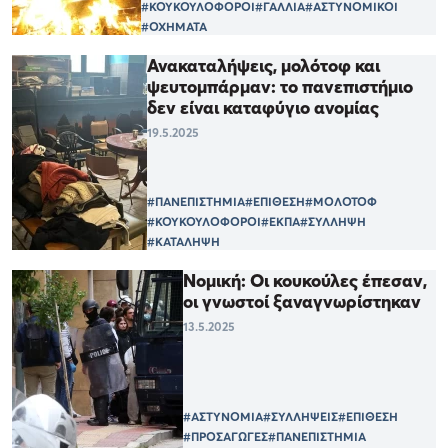
#ΚΟΥΚΟΥΛΟΦΟΡΟΙ
#ΓΑΛΛΙΑ
#ΑΣΤΥΝΟΜΙΚΟΙ
#ΟΧΗΜΑΤΑ
Ανακαταλήψεις, μολότοφ και
ψευτομπάρμαν: το πανεπιστήμιο
δεν είναι καταφύγιο ανομίας
19.5.2025
#ΠΑΝΕΠΙΣΤΗΜΙΑ
#ΕΠΙΘΕΣΗ
#ΜΟΛΟΤΟΦ
#ΚΟΥΚΟΥΛΟΦΟΡΟΙ
#ΕΚΠΑ
#ΣΥΛΛΗΨΗ
#ΚΑΤΑΛΗΨΗ
Νομική: Οι κουκούλες έπεσαν,
οι γνωστοί ξαναγνωρίστηκαν
13.5.2025
#ΑΣΤΥΝΟΜΙΑ
#ΣΥΛΛΗΨΕΙΣ
#ΕΠΙΘΕΣΗ
#ΠΡΟΣΑΓΩΓΕΣ
#ΠΑΝΕΠΙΣΤΗΜΙΑ