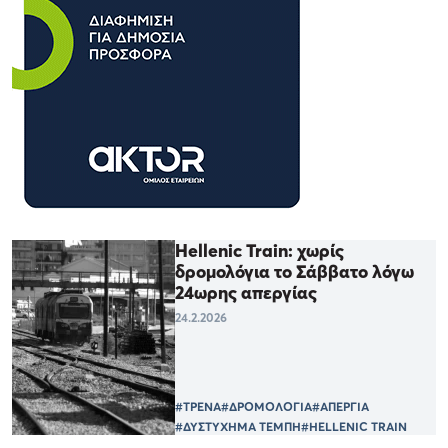
Hellenic Train: χωρίς
δρομολόγια το Σάββατο λόγω
24ωρης απεργίας
24.2.2026
#ΤΡΕΝΑ
#ΔΡΟΜΟΛΟΓΙΑ
#ΑΠΕΡΓΙΑ
#ΔΥΣΤΥΧΗΜΑ ΤΕΜΠΗ
#HELLENIC TRAIN