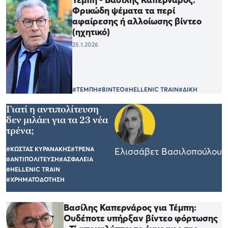
Φρικώδη ψέματα τα περί
αφαίρεσης ή αλλοίωσης βίντεο
(ηχητικό)
25.1.2026
#ΤΕΜΠΗ
#ΒΙΝΤΕΟ
#HELLENIC TRAIN
#ΔΙΚΗ
Γιατί η αντιπολίτευση
δεν μιλάει για τα 23 νέα
τρένα;
#ΚΩΣΤΑΣ ΚΥΡΑΝΑΚΗΣ
#ΤΡΕΝΑ
Ελισσάβετ Βασιλοπούλου
#ΑΝΤΙΠΟΛΙΤΕΥΣΗ
#ΑΣΦΑΛΕΙΑ
#HELLENIC TRAIN
#ΧΡΗΜΑΤΟΔΟΤΗΣΗ
Βασίλης Καπερνάρος για Τέμπη:
Ουδέποτε υπήρξαν βίντεο φόρτωσης