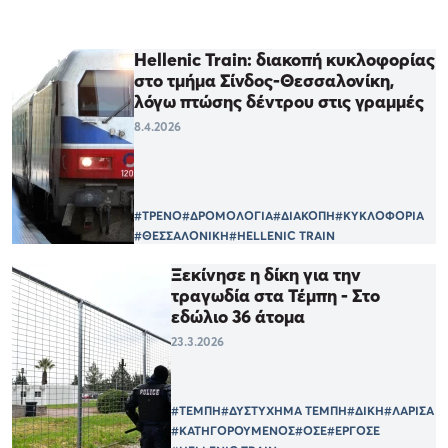
Hellenic Train: διακοπή κυκλοφορίας
στο τμήμα Σίνδος-Θεσσαλονίκη,
λόγω πτώσης δέντρου στις γραμμές
8.4.2026
#ΤΡΕΝΟ
#ΔΡΟΜΟΛΟΓΙΑ
#ΔΙΑΚΟΠΗ
#ΚΥΚΛΟΦΟΡΙΑ
#ΘΕΣΣΑΛΟΝΙΚΗ
#HELLENIC TRAIN
Ξεκίνησε η δίκη για την
τραγωδία στα Τέμπη - Στο
εδώλιο 36 άτομα
23.3.2026
#ΤΕΜΠΗ
#ΔΥΣΤΥΧΗΜΑ ΤΕΜΠΗ
#ΔΙΚΗ
#ΛΑΡΙΣΑ
#ΚΑΤΗΓΟΡΟΥΜΕΝΟΣ
#ΟΣΕ
#ΕΡΓΟΣΕ