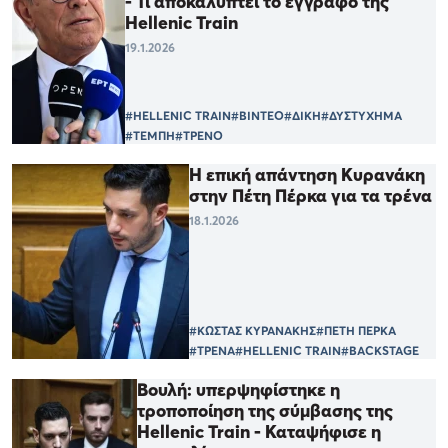
- Τί αποκαλύπτει το έγγραφο της
Hellenic Train
19.1.2026
#HELLENIC TRAIN
#ΒΙΝΤΕΟ
#ΔΙΚΗ
#ΔΥΣΤΥΧΗΜΑ
#ΤΕΜΠΗ
#ΤΡΕΝΟ
Η επική απάντηση Κυρανάκη
στην Πέτη Πέρκα για τα τρένα
18.1.2026
#ΚΩΣΤΑΣ ΚΥΡΑΝΑΚΗΣ
#ΠΕΤΗ ΠΕΡΚΑ
#ΤΡΕΝΑ
#HELLENIC TRAIN
#BACKSTAGE
Βουλή: υπερψηφίστηκε η
τροποποίηση της σύμβασης της
Hellenic Train - Καταψήφισε η