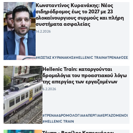
Κωνσταντίνος Κυρανάκης: Νέος
σιδηρόδρομος έως το 2027 με 23
ολοκαίνουργιους συρμούς και πλήρη
συστήματα ασφαλείας
14.2.2026
#ΚΩΣΤΑΣ ΚΥΡΑΝΑΚΗΣ
#HELLENIC TRAIN
#ΤΡΕΝΑ
#ΟΣΕ
Hellenic Train: καταργούνται
δρομολόγια του προαστιακού λόγω
της απεργίας των εργαζομένων
6.2.2026
#ΤΡΕΝΑ
#ΔΡΟΜΟΛΟΓΙΑ
#ΑΠΕΡΓΙΑ
#ΕΡΓΑΖΟΜΕΝΟΙ
#HELLENIC TRAIN
Τέμπη - Βασίλης Καπερνάρος: