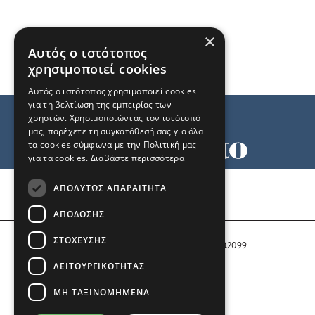
×
Αυτός ο ιστότοπος
χρησιμοποιεί cookies
Αυτός ο ιστότοπος χρησιμοποιεί cookies
για τη βελτίωση της εμπειρίας των
χρηστών. Χρησιμοποιώντας τον ιστότοπό
μας, παρέχετε τη συγκατάθεσή σας για όλα
τα cookies σύμφωνα με την Πολιτική μας
για τα cookies.
Διαβάστε περισσότερα
Όροι χρήσης
ΑΠΟΛΎΤΩΣ ΑΠΑΡΑΊΤΗΤΑ
Ταυτότητα
Επικοινωνία
ΑΠΌΔΟΣΗΣ
ΣΤΌΧΕΥΣΗΣ
Αριθμός Πιστοποίησης Μ.Η.Τ. 242099
ΛΕΙΤΟΥΡΓΙΚΌΤΗΤΑΣ
COPYRIGHT © 2026 Το Μανιφέστο
ΜΗ ΤΑΞΙΝΟΜΗΜΈΝΑ
Μέλος του