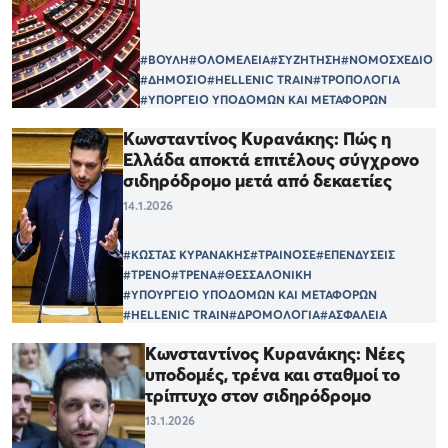
#ΒΟΥΛΗ
#ΟΛΟΜΕΛΕΙΑ
#ΣΥΖΗΤΗΣΗ
#ΝΟΜΟΣΧΕΔΙΟ
#ΔΗΜΟΣΙΟ
#HELLENIC TRAIN
#ΤΡΟΠΟΛΟΓΙΑ
#ΥΠΟΡΓΕΙΟ ΥΠΟΔΟΜΩΝ ΚΑΙ ΜΕΤΑΦΟΡΩΝ
Κωνσταντίνος Κυρανάκης: Πώς η
Ελλάδα αποκτά επιτέλους σύγχρονο
σιδηρόδρομο μετά από δεκαετίες
14.1.2026
#ΚΩΣΤΑΣ ΚΥΡΑΝΑΚΗΣ
#ΤΡΑΙΝΟΣΕ
#ΕΠΕΝΔΥΣΕΙΣ
#ΤΡΕΝΟ
#ΤΡΕΝΑ
#ΘΕΣΣΑΛΟΝΙΚΗ
#ΥΠΟΥΡΓΕΙΟ ΥΠΟΔΟΜΩΝ ΚΑΙ ΜΕΤΑΦΟΡΩΝ
#HELLENIC TRAIN
#ΔΡΟΜΟΛΟΓΙΑ
#ΑΣΦΑΛΕΙΑ
Κωνσταντίνος Κυρανάκης: Νέες
υποδομές, τρένα και σταθμοί το
τρίπτυχο στον σιδηρόδρομο
13.1.2026