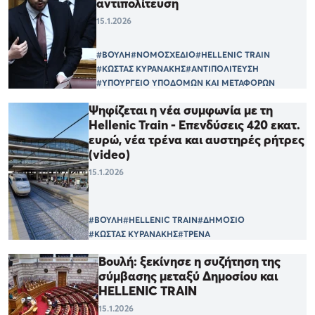
αντιπολίτευση
15.1.2026
#ΒΟΥΛΗ
#ΝΟΜΟΣΧΕΔΙΟ
#HELLENIC TRAIN
#ΚΩΣΤΑΣ ΚΥΡΑΝΑΚΗΣ
#ΑΝΤΙΠΟΛΙΤΕΥΣΗ
#ΥΠΟΥΡΓΕΙΟ ΥΠΟΔΟΜΩΝ ΚΑΙ ΜΕΤΑΦΟΡΩΝ
Ψηφίζεται η νέα συμφωνία με τη
Hellenic Train - Επενδύσεις 420 εκατ.
ευρώ, νέα τρένα και αυστηρές ρήτρες
(video)
15.1.2026
#ΒΟΥΛΗ
#HELLENIC TRAIN
#ΔΗΜΟΣΙΟ
#ΚΩΣΤΑΣ ΚΥΡΑΝΑΚΗΣ
#ΤΡΕΝΑ
Βουλή: ξεκίνησε η συζήτηση της
σύμβασης μεταξύ Δημοσίου και
HELLENIC TRAIN
15.1.2026