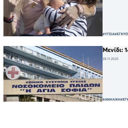
#ΥΓΕΙΑ
#ΕΓΚΥΟ
Μενίδι: 
28.11.2025
#ΑΝΗΛΙΚΗ
#ΕΓ