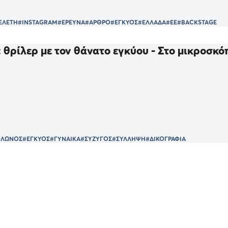
ΕΛΕΤΗ
#INSTAGRAM
#ΕΡΕΥΝΑ
#ΑΡΘΡΟ
#ΕΓΚΥΟΣ
#ΕΛΛΑΔΑ
#ΕΕ
#BACKSTAGE
 θρίλερ με τον θάνατο εγκύου - Στο μικροσκό
ΟΛΩΝΟΣ
#ΕΓΚΥΟΣ
#ΓΥΝΑΙΚΑ
#ΣΥΖΥΓΟΣ
#ΣΥΛΛΗΨΗ
#ΔΙΚΟΓΡΑΦΙΑ