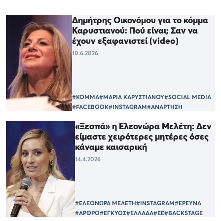
Δημήτρης Οικονόμου για το κόμμα
Καρυστιανού: Πού είναι; Σαν να
έχουν εξαφανιστεί (video)
10.6.2026
#ΚΟΜΜΑ
#ΜΑΡΙΑ ΚΑΡΥΣΤΙΑΝΟΥ
#SOCIAL MEDIA
#FACEBOOK
#INSTAGRAM
#ΑΝΑΡΤΗΣΗ
«Ξεσπά» η Ελεονώρα Μελέτη: Δεν
είμαστε χειρότερες μητέρες όσες
κάναμε καισαρική
14.4.2026
#ΕΛΕΟΝΩΡΑ ΜΕΛΕΤΗ
#INSTAGRAM
#ΕΡΕΥΝΑ
#ΑΡΘΡΟ
#ΕΓΚΥΟΣ
#ΕΛΛΑΔΑ
#ΕΕ
#BACKSTAGE