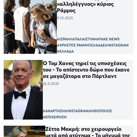
«αλληλέγγυος» κύριος
Ράμμος
9.10.2025
#ΙΣΡΑΗΛ
#ΠΑΛΑΙΣΤΙΝΗ
#FAKE NEWS
#ΧΡΗΣΤΟΣ ΡΑΜΜΟΣ
#ΑΑΔΕ
#INSTAGRAM
#ΕΛΛΑΔΑ
Ο Τομ Χανκς τηρεί τις υποσχέσεις
του - Το απίστευτο δώρο που έκανε
σε μαγαζάτορα στο Πόρτλαντ
26.9.2025
#ΑΝΑΡΤΗΣΗ
#INSTAGRAM
#ΗΘΟΠΟΙΟΣ
#ΕΠΙΧΕΙΡΗΣΗ
Ζέττα Μακρή: στο χειρουργείο
μετά από ατύχημα - Το μήνυμά της