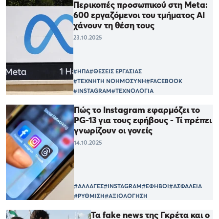
Περικοπές προσωπικού στη Meta:
600 εργαζόμενοι του τμήματος AI
χάνουν τη θέση τους
23.10.2025
#ΗΠΑ
#ΘΕΣΕΙΣ ΕΡΓΑΣΙΑΣ
#ΤΕΧΝΗΤΗ ΝΟΗΜΟΣΥΝΗ
#FACEBOOK
#INSTAGRAM
#ΤΕΧΝΟΛΟΓΙΑ
Πώς το Instagram εφαρμόζει το
PG-13 για τους εφήβους - Τί πρέπει
γνωρίζουν οι γονείς
14.10.2025
#ΑΛΛΑΓΕΣ
#INSTAGRAM
#ΕΦΗΒΟΙ
#ΑΣΦΑΛΕΙΑ
#ΡΥΘΜΙΣΗ
#ΑΞΙΟΛΟΓΗΣΗ
Τα fake news της Γκρέτα και ο