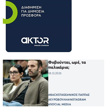
Φοβούνται, ωρέ, τα
παλικάρια;
18.12.2025
#BACKSTAGE
#ΝΙΚΟΣ ΠΑΠΠΑΣ
#ΕΥΡΩΒΟΥΛΗ
#INSTAGRAM
#SOCIAL MEDIA