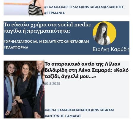
#ΕΛΛΑΔΑ
#ΑΡΓΟΛΙΔΑ
#INSTAGRAM
#ΔΙΑΚΟΠΕΣ
#ΓΕΡΜΑΝΙΑ
Το εύκολο χρήμα στα social media:
παγίδα ή πραγματικότητα;
#ΧΡΗΜΑΤΑ
#SOCIAL MEDIA
#TIKTOK
#INSTAGRAM
#ΠΛΑΤΦΟΡΜΑ
Ειρήνη Καρύδη
Το σπαρακτικό αντίο της Λίλιαν
Βιλδιρίδη στη Λένα Σαμαρά: «Καλό
ταξίδι, άγγελέ μου...»
10.8.2025
#ΛΕΝΑ ΣΑΜΑΡΑ
#ΘΑΝΑΤΟΣ
#INSTAGRAM
#ΑΝΤΩΝΗΣ ΣΑΜΑΡΑΣ