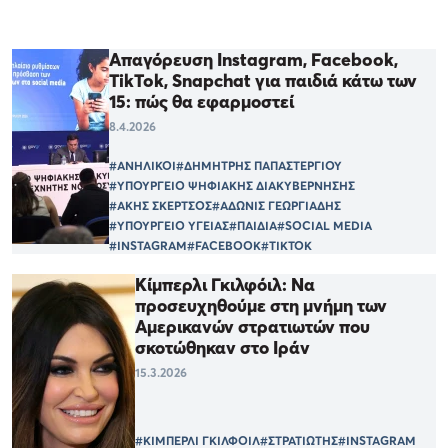
Απαγόρευση Ιnstagram, Facebook,
TikTok, Snapchat για παιδιά κάτω των
15: πώς θα εφαρμοστεί
8.4.2026
#ΑΝΗΛΙΚΟΙ
#ΔΗΜΗΤΡΗΣ ΠΑΠΑΣΤΕΡΓΙΟΥ
#ΥΠΟΥΡΓΕΙΟ ΨΗΦΙΑΚΗΣ ΔΙΑΚΥΒΕΡΝΗΣΗΣ
#ΑΚΗΣ ΣΚΕΡΤΣΟΣ
#ΑΔΩΝΙΣ ΓΕΩΡΓΙΑΔΗΣ
#ΥΠΟΥΡΓΕΙΟ ΥΓΕΙΑΣ
#ΠΑΙΔΙΑ
#SOCIAL MEDIA
#INSTAGRAM
#FACEBOOK
#TIKTOK
Κίμπερλι Γκιλφόιλ: Να
προσευχηθούμε στη μνήμη των
Αμερικανών στρατιωτών που
σκοτώθηκαν στο Ιράν
15.3.2026
#ΚΙΜΠΕΡΛΙ ΓΚΙΛΦΟΙΛ
#ΣΤΡΑΤΙΩΤΗΣ
#INSTAGRAM