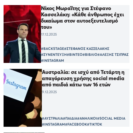
Νίκος Μωραΐτης για Στέφανο
Κασσελάκη: «Κάθε άνθρωπος έχει
δικαίωμα στον αυτοεξευτελισμό
του»
17.12.2025
#BACKSTAGE
#ΣΤΕΦΑΝΟΣ ΚΑΣΣΕΛΑΚΗΣ
#ΣΥΝΕΝΤΕΥΞΗ
#ΒΙΝΤΕΟ
#ΒΙΒΛΙΟ
#ΑΛΕΞΗΣ ΤΣΙΠΡΑΣ
#INSTAGRAM
Αυστραλία: σε ισχύ από Τετάρτη η
απαγόρευση χρήσης social media
από παιδιά κάτω των 16 ετών
9.12.2025
#ΑΥΣΤΡΑΛΙΑ
#ΠΑΙΔΙΑ
#ΑΝΗΛΙΚΟΙ
#SOCIAL MEDIA
#INSTAGRAM
#FACEBOOK
#TIKTOK