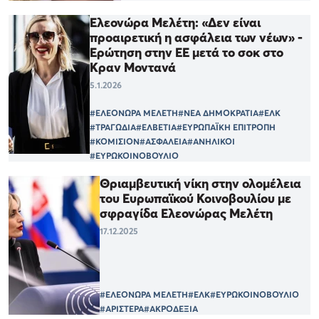
Ελεονώρα Μελέτη: «Δεν είναι
προαιρετική η ασφάλεια των νέων» -
Ερώτηση στην ΕΕ μετά το σοκ στο
Κραν Μοντανά
5.1.2026
#ΕΛΕΟΝΩΡΑ ΜΕΛΕΤΗ
#ΝΕΑ ΔΗΜΟΚΡΑΤΙΑ
#ΕΛΚ
#ΤΡΑΓΩΔΙΑ
#ΕΛΒΕΤΙΑ
#ΕΥΡΩΠΑΪΚΗ ΕΠΙΤΡΟΠΗ
#ΚΟΜΙΣΙΟΝ
#ΑΣΦΑΛΕΙΑ
#ΑΝΗΛΙΚΟΙ
#ΕΥΡΩΚΟΙΝΟΒΟΥΛΙΟ
Θριαμβευτική νίκη στην ολομέλεια
του Ευρωπαϊκού Κοινοβουλίου με
σφραγίδα Ελεονώρας Μελέτη
17.12.2025
#ΕΛΕΟΝΩΡΑ ΜΕΛΕΤΗ
#ΕΛΚ
#ΕΥΡΩΚΟΙΝΟΒΟΥΛΙΟ
#ΑΡΙΣΤΕΡΑ
#ΑΚΡΟΔΕΞΙΑ