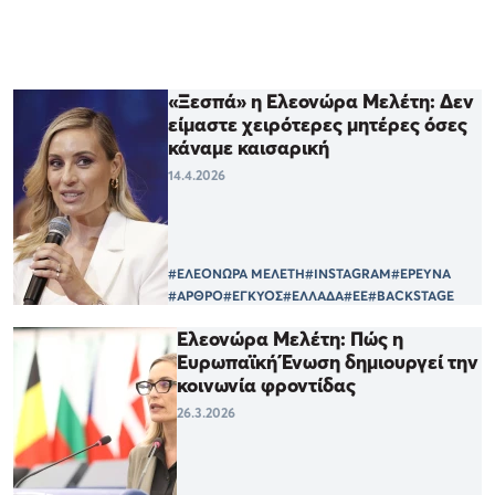
«Ξεσπά» η Ελεονώρα Μελέτη: Δεν
είμαστε χειρότερες μητέρες όσες
κάναμε καισαρική
14.4.2026
#ΕΛΕΟΝΩΡΑ ΜΕΛΕΤΗ
#INSTAGRAM
#ΕΡΕΥΝΑ
#ΑΡΘΡΟ
#ΕΓΚΥΟΣ
#ΕΛΛΑΔΑ
#ΕΕ
#BACKSTAGE
Ελεονώρα Μελέτη: Πώς η
Ευρωπαϊκή Ένωση δημιουργεί την
κοινωνία φροντίδας
26.3.2026