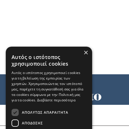
×
Αυτός ο ιστότοπος
χρησιμοποιεί cookies
Αυτός ο ιστότοπος χρησιμοποιεί cookies
για τη βελτίωση της εμπειρίας των
χρηστών. Χρησιμοποιώντας τον ιστότοπό
μας, παρέχετε τη συγκατάθεσή σας για όλα
τα cookies σύμφωνα με την Πολιτική μας
για τα cookies.
Διαβάστε περισσότερα
Όροι χρήσης
ΑΠΟΛΎΤΩΣ ΑΠΑΡΑΊΤΗΤΑ
Ταυτότητα
Επικοινωνία
ΑΠΌΔΟΣΗΣ