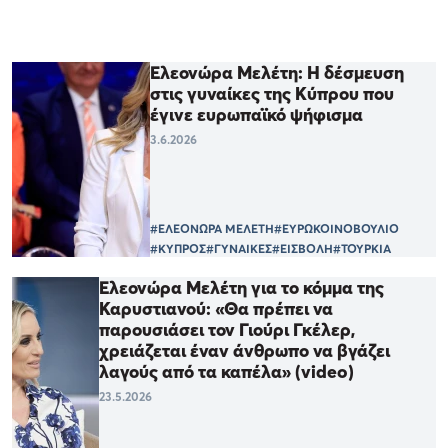
Ελεονώρα Μελέτη: Η δέσμευση
στις γυναίκες της Κύπρου που
έγινε ευρωπαϊκό ψήφισμα
3.6.2026
#ΕΛΕΟΝΩΡΑ ΜΕΛΕΤΗ
#ΕΥΡΩΚΟΙΝΟΒΟΥΛΙΟ
#ΚΥΠΡΟΣ
#ΓΥΝΑΙΚΕΣ
#ΕΙΣΒΟΛΗ
#ΤΟΥΡΚΙΑ
Ελεονώρα Μελέτη για το κόμμα της
Καρυστιανού: «Θα πρέπει να
παρουσιάσει τον Γιούρι Γκέλερ,
χρειάζεται έναν άνθρωπο να βγάζει
λαγούς από τα καπέλα» (video)
23.5.2026