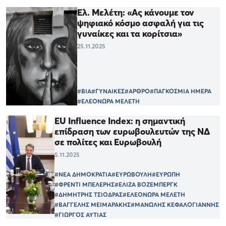
Ελ. Μελέτη: «Ας κάνουμε τον
ψηφιακό κόσμο ασφαλή για τις
γυναίκες και τα κορίτσια»
25.11.2025
#ΒΙΑ
#ΓΥΝΑΙΚΕΣ
#ΑΡΘΡΟ
#ΠΑΓΚΟΣΜΙΑ ΗΜΕΡΑ
#ΕΛΕΟΝΩΡΑ ΜΕΛΕΤΗ
EU Influence Index: η σημαντική
επίδραση των ευρωβουλευτών της ΝΔ
σε πολίτες και Ευρωβουλή
5.11.2025
#ΝΕΑ ΔΗΜΟΚΡΑΤΙΑ
#ΕΥΡΩΒΟΥΛΗ
#ΕΥΡΩΠΗ
#ΦΡΕΝΤΙ ΜΠΕΛΕΡΗΣ
#ΕΛΙΖΑ ΒΟΖΕΜΠΕΡΓΚ
#ΔΗΜΗΤΡΗΣ ΤΣΙΟΔΡΑΣ
#ΕΛΕΟΝΩΡΑ ΜΕΛΕΤΗ
#ΒΑΓΓΕΛΗΣ ΜΕΙΜΑΡΑΚΗΣ
#ΜΑΝΩΛΗΣ ΚΕΦΑΛΟΓΙΑΝΝΗΣ
#ΓΙΩΡΓΟΣ ΑΥΤΙΑΣ