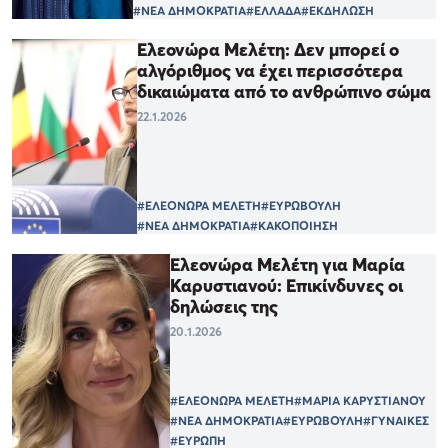
#ΝΕΑ ΔΗΜΟΚΡΑΤΙΑ
#ΕΛΛΑΔΑ
#ΕΚΔΗΛΩΣΗ
Ελεονώρα Μελέτη: Δεν μπορεί ο
αλγόριθμος να έχει περισσότερα
δικαιώματα από το ανθρώπινο σώμα
22.1.2026
#ΕΛΕΟΝΩΡΑ ΜΕΛΕΤΗ
#ΕΥΡΩΒΟΥΛΗ
#ΝΕΑ ΔΗΜΟΚΡΑΤΙΑ
#ΚΑΚΟΠΟΙΗΣΗ
Ελεονώρα Μελέτη για Μαρία
Καρυστιανού: Επικίνδυνες οι
δηλώσεις της
20.1.2026
#ΕΛΕΟΝΩΡΑ ΜΕΛΕΤΗ
#ΜΑΡΙΑ ΚΑΡΥΣΤΙΑΝΟΥ
#ΝΕΑ ΔΗΜΟΚΡΑΤΙΑ
#ΕΥΡΩΒΟΥΛΗ
#ΓΥΝΑΙΚΕΣ
#ΕΥΡΩΠΗ