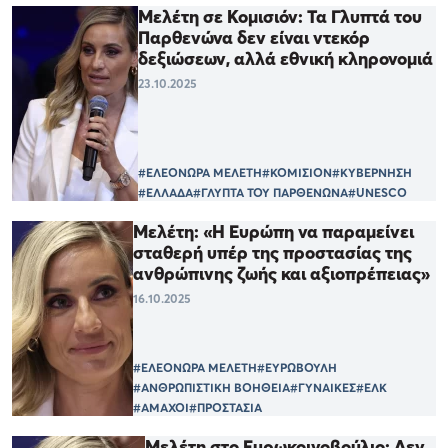
Μελέτη σε Κομισιόν: Τα Γλυπτά του
Παρθενώνα δεν είναι ντεκόρ
δεξιώσεων, αλλά εθνική κληρονομιά
23.10.2025
#ΕΛΕΟΝΩΡΑ ΜΕΛΕΤΗ
#ΚΟΜΙΣΙΟΝ
#ΚΥΒΕΡΝΗΣΗ
#ΕΛΛΑΔΑ
#ΓΛΥΠΤΑ ΤΟΥ ΠΑΡΘΕΝΩΝΑ
#UNESCO
Μελέτη: «Η Ευρώπη να παραμείνει
σταθερή υπέρ της προστασίας της
ανθρώπινης ζωής και αξιοπρέπειας»
16.10.2025
#ΕΛΕΟΝΩΡΑ ΜΕΛΕΤΗ
#ΕΥΡΩΒΟΥΛΗ
#ΑΝΘΡΩΠΙΣΤΙΚΗ ΒΟΗΘΕΙΑ
#ΓΥΝΑΙΚΕΣ
#ΕΛΚ
#ΑΜΑΧΟΙ
#ΠΡΟΣΤΑΣΙΑ
Μελέτη στο Ευρωκοινοβούλιο: Δεν