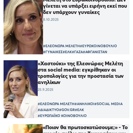
γίνεται να υπάρξει ειρήνη εκεί που
δεν υπάρχουν γυναίκες
8.10.2025
#ΕΛΕΟΝΩΡΑ ΜΕΛΕΤΗ
#ΕΥΡΩΚΟΙΝΟΒΟΥΛΙΟ
#ΓΥΝΑΙΚΕΣ
#ΕΛΚ
#ΓΑΖΑ
#ΑΦΓΑΝΙΣΤΑΝ
«Χαστούκι» της Ελεονώρας Μελέτη
στα social media: εγκρίθηκαν οι
τροπολογίες για την προστασία των
ανηλίκων
25.9.2025
#ΕΛΕΟΝΩΡΑ ΜΕΛΕΤΗ
#ΑΝΗΛΙΚΟΙ
#SOCIAL MEDIA
#ΔΙΑΔΙΚΤΥΟ
#GOV.GR
#ΕΛΚ
#ΕΥΡΩΠΑΪΚΟ ΚΟΙΝΟΒΟΥΛΙΟ
«Ποιον θα πρωτοσκοτώσουμε;» - Το