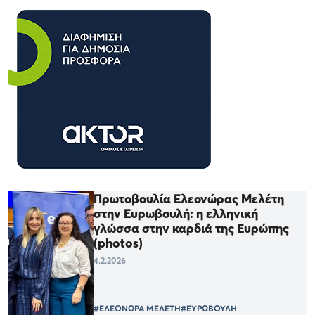
Πρωτοβουλία Ελεονώρας Μελέτη
στην Ευρωβουλή: η ελληνική
γλώσσα στην καρδιά της Ευρώπης
(photos)
4.2.2026
#ΕΛΕΟΝΩΡΑ ΜΕΛΕΤΗ
#ΕΥΡΩΒΟΥΛΗ