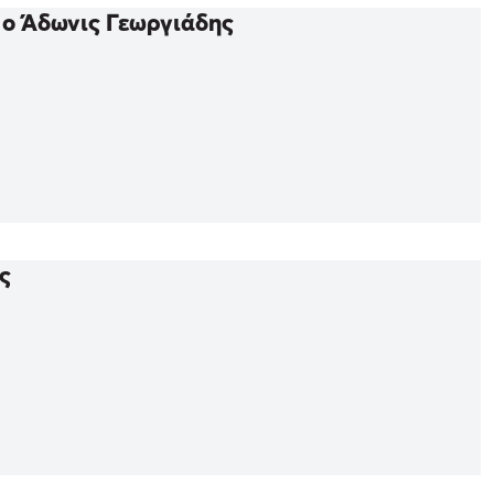
 ο Άδωνις Γεωργιάδης
ς