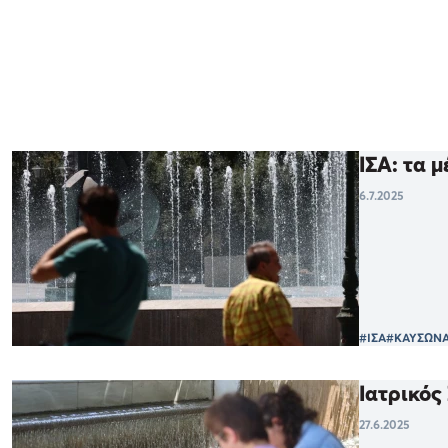
ΙΣΑ: τα 
6.7.2025
#ΙΣΑ
#ΚΑΥΣΩΝ
Ιατρικός
27.6.2025