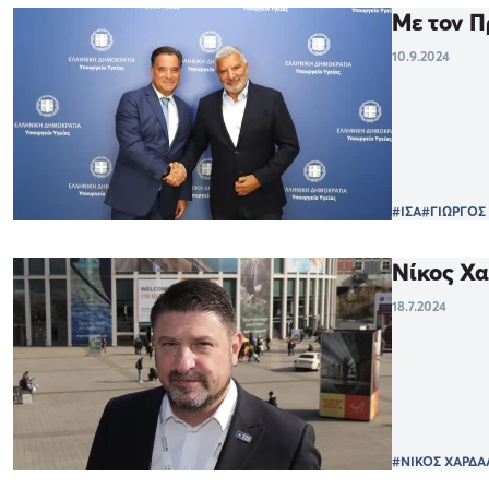
Με τον Π
10.9.2024
#ΙΣΑ
#ΓΙΩΡΓΟΣ
Νίκος Χα
18.7.2024
#ΝΙΚΟΣ ΧΑΡΔΑ