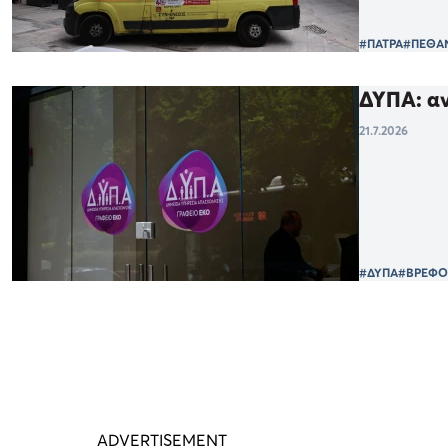
#ΠΑΤΡΑ
#ΠΕΘΑ
ΔΥΠΑ: αν
21.7.2026
#ΔΥΠΑ
#ΒΡΕΦΟ