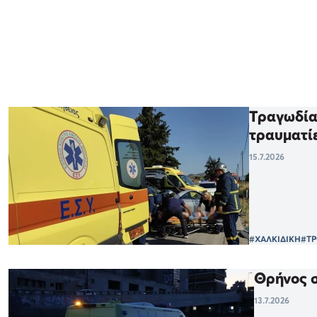
Τραγωδία 
τραυματί
15.7.2026
#ΧΑΛΚΙΔΙΚΗ
#ΤΡ
Θρήνος σ
13.7.2026