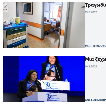
Τραγωδία
13.6.2026
#ΚΡΗΤΗ
#ΝΟΣ
Μια ξεχω
16.5.2026
#ΝΕΑ ΔΗΜΟΚΡ