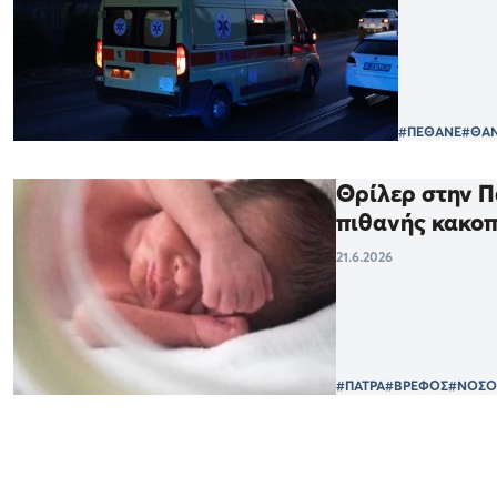
#ΠΕΘΑΝΕ
#ΘΑ
Θρίλερ στην Π
πιθανής κακο
21.6.2026
#ΠΑΤΡΑ
#ΒΡΕΦΟΣ
#ΝΟΣΟ