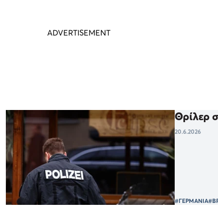
Θρίλερ σ
20.6.2026
#ΓΕΡΜΑΝΙΑ
#Β