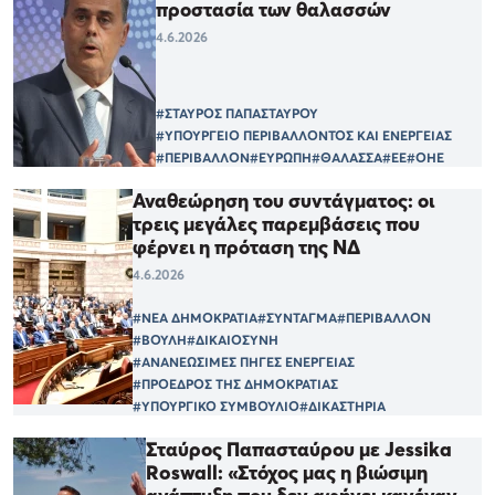
προστασία των θαλασσών
4.6.2026
#ΣΤΑΥΡΟΣ ΠΑΠΑΣΤΑΥΡΟΥ
#ΥΠΟΥΡΓΕΙΟ ΠΕΡΙΒΑΛΛΟΝΤΟΣ ΚΑΙ ΕΝΕΡΓΕΙΑΣ
#ΠΕΡΙΒΑΛΛΟΝ
#ΕΥΡΩΠΗ
#ΘΑΛΑΣΣΑ
#ΕΕ
#ΟΗΕ
Αναθεώρηση του συντάγματος: οι
τρεις μεγάλες παρεμβάσεις που
φέρνει η πρόταση της ΝΔ
4.6.2026
#ΝΕΑ ΔΗΜΟΚΡΑΤΙΑ
#ΣΥΝΤΑΓΜΑ
#ΠΕΡΙΒΑΛΛΟΝ
#ΒΟΥΛΗ
#ΔΙΚΑΙΟΣΥΝΗ
#ΑΝΑΝΕΩΣΙΜΕΣ ΠΗΓΕΣ ΕΝΕΡΓΕΙΑΣ
#ΠΡΟΕΔΡΟΣ ΤΗΣ ΔΗΜΟΚΡΑΤΙΑΣ
#ΥΠΟΥΡΓΙΚΟ ΣΥΜΒΟΥΛΙΟ
#ΔΙΚΑΣΤΗΡΙΑ
Σταύρος Παπασταύρου με Jessika
Roswall: «Στόχος μας η βιώσιμη