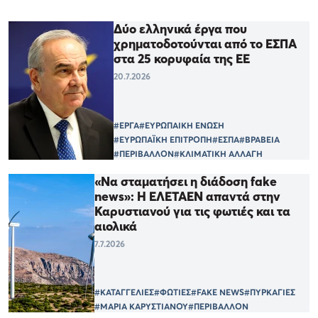
Δύο ελληνικά έργα που
χρηματοδοτούνται από το ΕΣΠΑ
στα 25 κορυφαία της ΕΕ
20.7.2026
#ΕΡΓΑ
#ΕΥΡΩΠΑΙΚΗ ΕΝΩΣΗ
#ΕΥΡΩΠΑΪΚΗ ΕΠΙΤΡΟΠΗ
#ΕΣΠΑ
#ΒΡΑΒΕΙΑ
#ΠΕΡΙΒΑΛΛΟΝ
#ΚΛΙΜΑΤΙΚΗ ΑΛΛΑΓΗ
«Να σταματήσει η διάδοση fake
news»: Η ΕΛΕΤΑΕΝ απαντά στην
Καρυστιανού για τις φωτιές και τα
αιολικά
7.7.2026
#ΚΑΤΑΓΓΕΛΙΕΣ
#ΦΩΤΙΕΣ
#FAKE NEWS
#ΠΥΡΚΑΓΙΕΣ
#ΜΑΡΙΑ ΚΑΡΥΣΤΙΑΝΟΥ
#ΠΕΡΙΒΑΛΛΟΝ