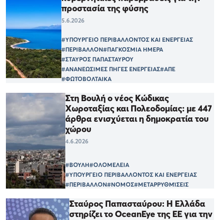
προστασία της φύσης
5.6.2026
#ΥΠΟΥΡΓΕΙΟ ΠΕΡΙΒΑΛΛΟΝΤΟΣ ΚΑΙ ΕΝΕΡΓΕΙΑΣ
#ΠΕΡΙΒΑΛΛΟΝ
#ΠΑΓΚΟΣΜΙΑ ΗΜΕΡΑ
#ΣΤΑΥΡΟΣ ΠΑΠΑΣΤΑΥΡΟΥ
#ΑΝΑΝΕΩΣΙΜΕΣ ΠΗΓΕΣ ΕΝΕΡΓΕΙΑΣ
#ΑΠΕ
#ΦΩΤΟΒΟΛΤΑΙΚΑ
Στη Βουλή ο νέος Κώδικας
Χωροταξίας και Πολεοδομίας: με 447
άρθρα ενισχύεται η δημοκρατία του
χώρου
4.6.2026
#ΒΟΥΛΗ
#ΟΛΟΜΕΛΕΙΑ
#ΥΠΟΥΡΓΕΙΟ ΠΕΡΙΒΑΛΛΟΝΤΟΣ ΚΑΙ ΕΝΕΡΓΕΙΑΣ
#ΠΕΡΙΒΑΛΛΟΝ
#ΝΟΜΟΣ
#ΜΕΤΑΡΡΥΘΜΊΣΕΙΣ
Σταύρος Παπασταύρου: Η Ελλάδα
στηρίζει το OceanEye της ΕΕ για την