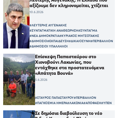
αξίζουμε δεν κληρονομείται, χτίζεται
10.6.2026
#ΛΕΥΤΕΡΗΣ ΑΥΓΕΝΑΚΗΣ
#ΣΥΝΤΑΓΜΑΤΙΚΗ ΑΝΑΘΕΩΡΗΣΗ
#ΣΥΝΤΑΓΜΑ
#ΝΕΑ ΔΗΜΟΚΡΑΤΙΑ
#ΚΥΡΙΑΚΟΣ ΜΗΤΣΟΤΑΚΗΣ
#ΔΗΜΟΣΙΟ
#ΕΚΠΑΙΔΕΥΣΗ
#ΔΙΚΑΙΟΣΥΝΗ
#ΠΕΡΙΒΑΛΛΟΝ
#ΔΗΜΟΣΙΟΙ ΥΠΑΛΛΗΛΟΙ
Επίσκεψη Παπασταύρου στο
Χιονοβούνι Λακωνίας, που
εντάχθηκε στα προστατευόμενα
«Απάτητα Βουνά»
5.6.2026
#ΣΤΑΥΡΟΣ ΠΑΠΑΣΤΑΥΡΟΥ
#ΠΕΡΙΒΑΛΛΟΝ
#ΠΑΓΚΟΣΜΙΑ ΗΜΕΡΑ
#ΛΑΚΩΝΙΑ
#ΑΠΟΦΑΣΗ
#ΥΠΕΝ
Σε δημόσια διαβούλευση το νέο