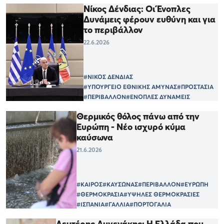
Νίκος Δένδιας: Οι Ένοπλες
Δυνάμεις φέρουν ευθύνη και για
το περιβάλλον
22.6.2026
#ΝΙΚΟΣ ΔΕΝΔΙΑΣ
#ΥΠΟΥΡΓΕΙΟ ΕΘΝΙΚΗΣ ΑΜΥΝΑΣ
#ΠΡΟΣΤΑΣΙΑ
#ΠΕΡΙΒΑΛΛΟΝ
#ΕΝΟΠΛΕΣ ΔΥΝΑΜΕΙΣ
Θερμικός θόλος πάνω από την
Ευρώπη - Νέο ισχυρό κύμα
καύσωνα
21.6.2026
#ΚΑΙΡΟΣ
#ΚΑΥΣΩΝΑΣ
#ΠΕΡΙΒΑΛΛΟΝ
#ΕΥΡΩΠΗ
#ΘΕΡΜΟΚΡΑΣΙΑ
#ΥΨΗΛΕΣ ΘΕΡΜΟΚΡΑΣΙΕΣ
#ΙΣΠΑΝΙΑ
#ΓΑΛΛΙΑ
#ΠΟΡΤΟΓΑΛΙΑ
Λευτέρης Αυγενάκης: Η Ελλάδα που