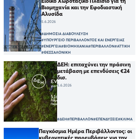
Ειδικό Χωροταξικό Πλαίσιο για τη
Βιομηχανία και την Εφοδιαστική
Αλυσίδα
5.6.2026
#ΔΗΜΟΣΙΑ ΔΙΑΒΟΥΛΕΥΣΗ
#ΥΠΟΥΡΓΕΙΟ ΠΕΡΙΒΑΛΛΟΝΤΟΣ ΚΑΙ ΕΝΕΡΓΕΙΑΣ
#ΕΝΕΡΓΕΙΑ
#ΒΙΟΜΗΧΑΝΙΑ
#ΠΕΡΙΒΑΛΛΟΝ
#ΑΤΤΙΚΗ
#ΘΕΣΣΑΛΟΝΙΚΗ
ΔΕΗ: επιταχύνει την πράσινη
μετάβαση με επενδύσεις €24
δισ.
5.6.2026
#ΔΕΗ
#ΠΕΡΙΒΑΛΛΟΝ
#ΕΠΕΝΔΥΣΕΙΣ
#ΚΛΙΜΑ
Παγκόσμια Ημέρα Περιβάλλοντος: οι
κυβερνητικές παρεμβάσεις για την