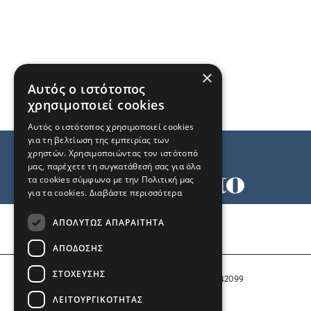
×
Αυτός ο ιστότοπος
χρησιμοποιεί cookies
Αυτός ο ιστότοπος χρησιμοποιεί cookies
για τη βελτίωση της εμπειρίας των
χρηστών. Χρησιμοποιώντας τον ιστότοπό
μας, παρέχετε τη συγκατάθεσή σας για όλα
τα cookies σύμφωνα με την Πολιτική μας
για τα cookies.
Διαβάστε περισσότερα
Όροι χρήσης
ΑΠΟΛΎΤΩΣ ΑΠΑΡΑΊΤΗΤΑ
Ταυτότητα
Επικοινωνία
ΑΠΌΔΟΣΗΣ
ΣΤΌΧΕΥΣΗΣ
Αριθμός Πιστοποίησης Μ.Η.Τ. 242099
ΛΕΙΤΟΥΡΓΙΚΌΤΗΤΑΣ