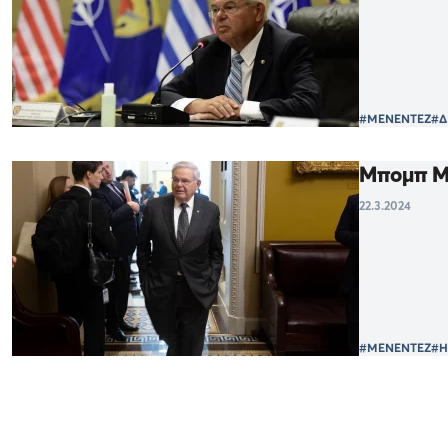
#ΜΕΝΕΝΤΕΖ
#Δ
Μπομπ Με
22.3.2024
#ΜΕΝΕΝΤΕΖ
#Η