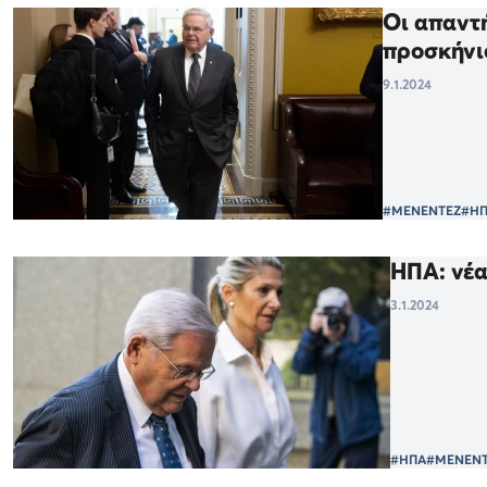
Οι απαντή
προσκήνι
9.1.2024
#ΜΕΝΕΝΤΕΖ
#Η
ΗΠΑ: νέα
3.1.2024
#ΗΠΑ
#ΜΕΝΕΝΤ