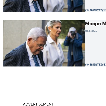
#ΜΕΝΕΝΤΕΖ
#Φ
Μπομπ Με
10.1.2025
#ΜΕΝΕΝΤΕΖ
#Ε