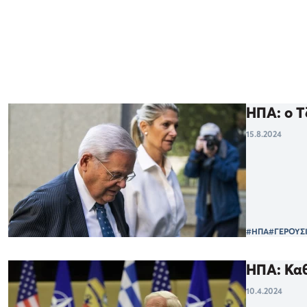
ΗΠΑ: ο Τ
15.8.2024
#ΗΠΑ
#ΓΕΡΟΥΣ
ΗΠΑ: Καθ
10.4.2024