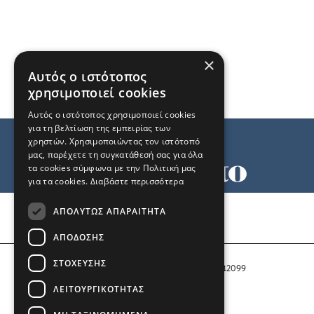
×
Αυτός ο ιστότοπος
χρησιμοποιεί cookies
Αυτός ο ιστότοπος χρησιμοποιεί cookies
για τη βελτίωση της εμπειρίας των
χρηστών. Χρησιμοποιώντας τον ιστότοπό
μας, παρέχετε τη συγκατάθεσή σας για όλα
τα cookies σύμφωνα με την Πολιτική μας
για τα cookies.
Διαβάστε περισσότερα
Όροι χρήσης
ΑΠΟΛΎΤΩΣ ΑΠΑΡΑΊΤΗΤΑ
Ταυτότητα
Επικοινωνία
ΑΠΌΔΟΣΗΣ
ΣΤΌΧΕΥΣΗΣ
Αριθμός Πιστοποίησης Μ.Η.Τ. 242099
ΛΕΙΤΟΥΡΓΙΚΌΤΗΤΑΣ
COPYRIGHT © 2026 Το Μανιφέστο