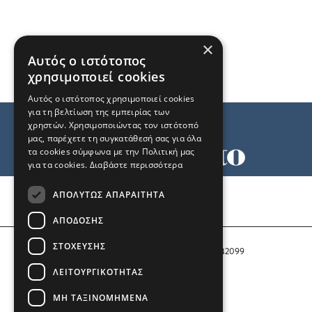
×
Αυτός ο ιστότοπος
χρησιμοποιεί cookies
Αυτός ο ιστότοπος χρησιμοποιεί cookies
για τη βελτίωση της εμπειρίας των
χρηστών. Χρησιμοποιώντας τον ιστότοπό
μας, παρέχετε τη συγκατάθεσή σας για όλα
τα cookies σύμφωνα με την Πολιτική μας
για τα cookies.
Διαβάστε περισσότερα
Όροι χρήσης
ΑΠΟΛΎΤΩΣ ΑΠΑΡΑΊΤΗΤΑ
Ταυτότητα
Επικοινωνία
ΑΠΌΔΟΣΗΣ
ΣΤΌΧΕΥΣΗΣ
Αριθμός Πιστοποίησης Μ.Η.Τ. 242099
ΛΕΙΤΟΥΡΓΙΚΌΤΗΤΑΣ
COPYRIGHT © 2026 Το Μανιφέστο
ΜΗ ΤΑΞΙΝΟΜΗΜΈΝΑ