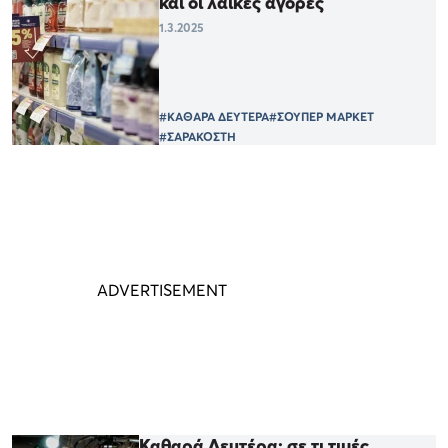
και οι λαϊκές αγορές
1.3.2025
#ΚΑΘΑΡΑ ΔΕΥΤΕΡΑ
#ΣΟΥΠΕΡ ΜΑΡΚΕΤ
#ΣΑΡΑΚΟΣΤΗ
Καθαρά Δευτέρα: σε τι τιμές