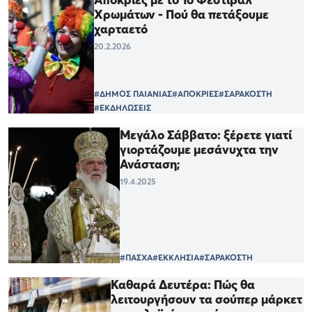
Χρωμάτων - Πού θα πετάξουμε
χαρταετό
20.2.2026
#ΔΗΜΟΣ ΠΑΙΑΝΙΑΣ
#ΑΠΟΚΡΙΕΣ
#ΣΑΡΑΚΟΣΤΗ
#ΕΚΔΗΛΩΣΕΙΣ
Μεγάλο Σάββατο: ξέρετε γιατί
γιορτάζουμε μεσάνυχτα την
Ανάσταση;
19.4.2025
#ΠΑΣΧΑ
#ΕΚΚΛΗΣΙΑ
#ΣΑΡΑΚΟΣΤΗ
Καθαρά Δευτέρα: Πώς θα
λειτουργήσουν τα σούπερ μάρκετ