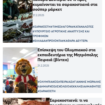
κυμαίνονται τα σαρακοστιανά στα
σούπερ μάρκετ
27.2.2025
#ΣΑΡΑΚΟΣΤΗ
#ΤΙΜΕΣ
#ΑΓΟΡΑ
#ΚΑΤΑΝΑΛΩΤΕΣ
#ΥΠΟΥΡΓΕΙΟ ΑΓΡΟΤΙΚΗΣ ΑΝΑΠΤΥΞΗΣ ΚΑΙ
ΤΡΟΦΙΜΩΝ
#ΕΛΛΑΔΑ
#ΠΡΟΙΟΝΤΑ
#ΚΑΘΑΡΑ ΔΕΥΤΕΡΑ
Επίσκεψη του Ολυμπιακού στα
εκπαιδευτήρια της Μητρόπολης
Πειραιά (βίντεο)
21.2.2025
#ΟΛΥΜΠΙΑΚΟΣ
#ΠΕΙΡΑΙΑΣ
#ΓΙΑΝΝΗΣ ΜΩΡΑΛΗΣ
#ΔΗΜΑΡΧΟΣ
#ΣΧΟΛΕΙΟ
#ΕΚΚΛΗΣΙΑ
#ΜΑΘΗΤΕΣ
#ΣΑΡΑΚΟΣΤΗ
Σαρακοστιανά: τι να